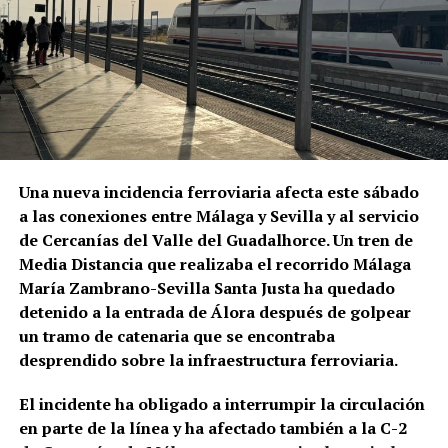
que el flamenco abandonó en buena medida los
pequeños cafés y encontró nuevos públicos en
teatros, plazas de toros y grandes compañías. La
programación identifica entre las figuras esenciales
de aquella época a La Niña de los Peines, Manuel
Vallejo y Pepe Marchena.
Pepe Marchena, en el centro de
Una nueva incidencia ferroviaria afecta este sábado
a las conexiones entre Málaga y Sevilla y al servicio
aquella transformación
de Cercanías del Valle del Guadalhorce. Un tren de
Media Distancia que realizaba el recorrido Málaga
José Tejada Martín, Pepe Marchena, fue uno de los
María Zambrano-Sevilla Santa Justa ha quedado
artistas que mejor representó aquel cambio de
detenido a la entrada de Álora después de golpear
escala. Su enorme popularidad durante las décadas
un tramo de catenaria que se encontraba
centrales del siglo XX estuvo vinculada a los
desprendido sobre la infraestructura ferroviaria.
fandangos, los cantes libres y los cantes de ida y
vuelta, pero también a una forma extremadamente
El incidente ha obligado a interrumpir la circulación
personal de ornamentar la melodía que generó
en parte de la línea y ha afectado también a la C-2
seguidores, imitadores y también intensas