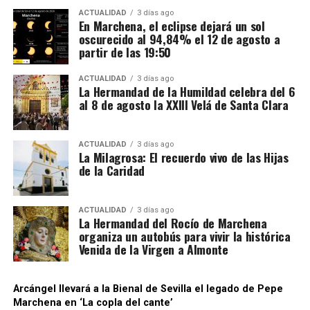
mediante el fraude habría sido desviada hacia una
ACTUALIDAD
3 días ago
En Marchena, el eclipse dejará un sol
sociedad patrimonial, utilizada para canalizar el
oscurecido al 94,84% el 12 de agosto a
dinero y mantener inmuebles relacionados con
partir de las 19:50
algunos de los principales investigados. Es
precisamente esta parte del entramado la que
ACTUALIDAD
3 días ago
La Hermandad de la Humildad celebra del 6
fundamenta la investigación paralela por supuesto
al 8 de agosto la XXIII Velá de Santa Clara
blanqueo de capitales.
La operación adquiere así especial relevancia para
ACTUALIDAD
3 días ago
La Milagrosa: El recuerdo vivo de las Hijas
la Sierra Sur sevillana. No se trata únicamente de
de la Caridad
que La Puebla de Cazalla figure entre las
localidades donde se practicaron registros: la
investigación está siendo dirigida judicialmente
ACTUALIDAD
3 días ago
La Hermandad del Rocío de Marchena
desde Morón de la Frontera, situando una causa de
organiza un autobús para vivir la histórica
alcance nacional —con conexiones empresariales en
Venida de la Virgen a Almonte
cuatro provincias y movimientos comerciales
internacionales— dentro del ámbito judicial más
Arcángel llevará a la Bienal de Sevilla el legado de Pepe
próximo a la comarca.
Marchena en ‘La copla del cante’