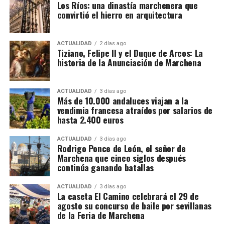
Los Ríos: una dinastía marchenera que
encuentran todavía dentro de un procedimiento
muy equilibrado», al reunir «buen nivel tanto de
convirtió el hierro en arquitectura
judicial y las personas investigadas conservan su
cante, de toque, de baile y, por qué no decirlo, de
presunción de inocencia mientras no exista una
compás y palmas».
resolución judicial firme.
ACTUALIDAD
2 días ago
Tiziano, Felipe II y el Duque de Arcos: La
Las entradas, que tendrán un coste de 10€
historia de la Anunciación de Marchena
66.000 euros, relojes de lujo y bienes
anticipadas y 15€ en taquilla, se pueden adquirir en
la Casa de la Cultura, en la Oficina de Turismo o a
bloqueados
ACTUALIDAD
3 días ago
través del siguiente
Más de 10.000 andaluces viajan a la
La actuación policial ha permitido bloquear 35
enlace:
https://osunacultura.sacatuentrada.es/
vendimia francesa atraídos por salarios de
cuentas bancarias vinculadas a la investigación y
hasta 2.400 euros
solicitar judicialmente el embargo de once
inmuebles. En domicilios relacionados con uno de
ACTUALIDAD
3 días ago
Rodrigo Ponce de León, el señor de
los principales investigados fueron intervenidos
Marchena que cinco siglos después
además 66.000 euros en efectivo, junto con relojes
continúa ganando batallas
de lujo, dispositivos electrónicos y abundante
documentación.
ACTUALIDAD
3 días ago
La caseta El Camino celebrará el 29 de
agosto su concurso de baile por sevillanas
Las pesquisas patrimoniales apuntan también a que
de la Feria de Marchena
parte de los beneficios obtenidos presuntamente