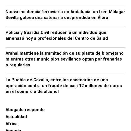
La investigación continúa abierta, por lo que habrá
Nueva incidencia ferroviaria en Andalucía: un tren Málaga-
que esperar a la evolución de las diligencias para
Sevilla golpea una catenaria desprendida en Álora
conocer con mayor precisión el número de
sociedades y personas de La Puebla de Cazalla
Policia y Guardia Civil reducen a un individuo que
afectadas, su función concreta dentro del entramado
amenazó hoy a profesionales del Centro de Salud
y el destino judicial de los detenidos. Por ahora, no
he encontrado en las fuentes oficiales consultadas
Arahal mantiene la tramitación de su planta de biometano
datos que permitan identificar públicamente a las
mientras otros municipios sevillanos optan por frenarlas
empresas o a los detenidos de La Puebla, de modo
o regularlas
que no sería responsable atribuir nombres o
negocios concretos sin confirmación documental.
La Puebla de Cazalla, entre los escenarios de una
operación contra un fraude de casi 12 millones de euros
en el comercio de alcohol
Abogado responde
Actualidad
Africa
Agenda