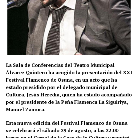
2018 y 2025. La cifra, advierten los investigadores,
todavía podría aumentar a medida que se estudie la
documentación intervenida.
Registros en La Puebla de Cazalla
La conexión con La Puebla no es meramente
territorial. La fase operativa se desarrolló el pasado
14 de julio de 2026 y comprendió nueve entradas y
La Sala de Conferencias del Teatro Municipal
registros en sociedades mercantiles situadas en La
Álvarez Quintero ha acogido la presentación del XXI
Puebla de Cazalla, Valencia, Badajoz y Córdoba,
Festival Flamenco de Osuna, en un acto que ha
además del registro de un domicilio particular en La
estado presidido por el delegado municipal de
Puebla de Cazalla. La información oficial no precisa,
Cultura, Jesús Heredia, quien ha estado acompañado
al menos por ahora, cuántas de las nueve empresas
por el presidente de la Peña Flamenca La Siguiriya,
registradas se encontraban concretamente en el
Manuel Zamora.
municipio sevillano, por lo que no sería correcto
atribuir a La Puebla la totalidad de esos registros.
Esta nueva edición del Festival Flamenco de Osuna
se celebrará el sábado 29 de agosto, a las 22:00
La operación se desarrolló bajo la dirección de la
horas en el Corral de la Casa de la Cultura y reunirá
Sección Civil y de Instrucción del Tribunal de