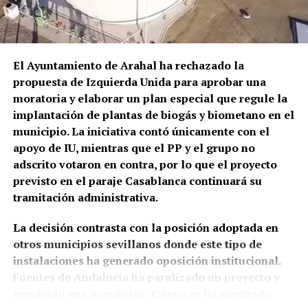
El episodio no es un hecho completamente aislado.
Profesionales consultados por este medio vienen
alertando de repetidos episodios de amenazas,
comportamientos agresivos y situaciones
El Ayuntamiento de Arahal ha rechazado la
conflictivas en el centro de salud, algunos
propuesta de Izquierda Unida para aprobar una
relacionados, según estos testimonios, con personas
moratoria y elaborar un plan especial que regule la
que llegan bajo los efectos de drogas.
implantación de plantas de biogás y biometano en el
municipio. La iniciativa contó únicamente con el
La preocupación por las agresiones a sanitarios no
apoyo de IU, mientras que el PP y el grupo no
es nueva. El Área de Gestión Sanitaria de Osuna puso
adscrito votaron en contra, por lo que el proyecto
en marcha este mismo año formación específica con
previsto en el paraje Casablanca continuará su
la Guardia Civil para prevenir y afrontar este tipo de
tramitación administrativa.
situaciones, una iniciativa que debía extenderse,
entre otros lugares, a los profesionales del centro
La decisión contrasta con la posición adoptada en
de salud de Marchena.
otros municipios sevillanos donde este tipo de
instalaciones ha generado oposición institucional.
El problema tiene además una dimensión andaluza.
Fuentes de Andalucía ha paralizado un proyecto y
La Junta anunció en junio la preparación de una ley
aprobado una moratoria; Estepa se ha mostrado
específica contra las agresiones a profesionales