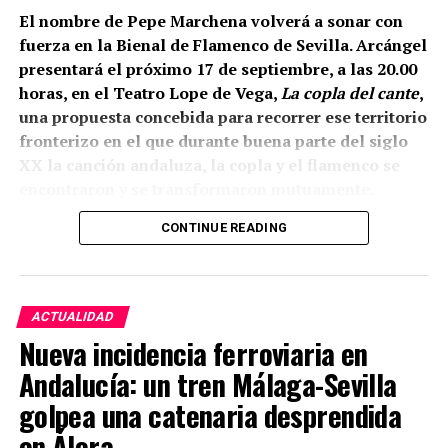
El nombre de Pepe Marchena volverá a sonar con
fuerza en la Bienal de Flamenco de Sevilla. Arcángel
presentará el próximo 17 de septiembre, a las 20.00
horas, en el Teatro Lope de Vega,
La copla del cante
,
una propuesta concebida para recorrer ese territorio
fronterizo en el que durante buena parte del siglo
XX la canción andaluza, la copla y el flamenco se
encontraron y se transformaron mutuamente.
CONTINUE READING
La propia organización ha definido el espectáculo
como una revisión del estrecho vínculo histórico
entre flamenco y copla, pero existe un dato
especialmente relevante para Marchena: el
ACTUALIDAD
repertorio está inspirado expresamente en
Nueva incidencia ferroviaria en
Marchena, Caracol, Pepe Pinto, Canalejas y La
Andalucía: un tren Málaga-Sevilla
Paquera de Jerez. Es decir, Pepe Marchena no
aparece aquí como una relación interpretativa
golpea una catenaria desprendida
añadida a posteriori, sino como una de las
en Álora