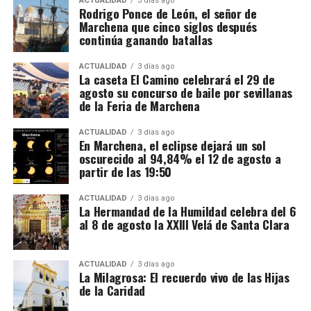
inmuebles. En domicilios relacionados con uno de
ACTUALIDAD
3 días ago
Rodrigo Ponce de León, el señor de
los principales investigados fueron intervenidos
Marchena que cinco siglos después
además 66.000 euros en efectivo, junto con relojes
continúa ganando batallas
de lujo, dispositivos electrónicos y abundante
documentación.
ACTUALIDAD
3 días ago
La caseta El Camino celebrará el 29 de
agosto su concurso de baile por sevillanas
Las pesquisas patrimoniales apuntan también a que
de la Feria de Marchena
parte de los beneficios obtenidos presuntamente
mediante el fraude habría sido desviada hacia una
ACTUALIDAD
3 días ago
En Marchena, el eclipse dejará un sol
sociedad patrimonial, utilizada para canalizar el
oscurecido al 94,84% el 12 de agosto a
dinero y mantener inmuebles relacionados con
partir de las 19:50
algunos de los principales investigados. Es
precisamente esta parte del entramado la que
ACTUALIDAD
3 días ago
La Hermandad de la Humildad celebra del 6
fundamenta la investigación paralela por supuesto
al 8 de agosto la XXIII Velá de Santa Clara
blanqueo de capitales.
La operación adquiere así especial relevancia para
ACTUALIDAD
3 días ago
La Milagrosa: El recuerdo vivo de las Hijas
la Sierra Sur sevillana. No se trata únicamente de
de la Caridad
que La Puebla de Cazalla figure entre las