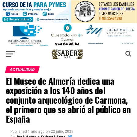
ACTUALIDAD
El Museo de Almería dedica una
exposición a los 140 años del
conjunto arqueológico de Carmona,
el primero que se abrió al público en
España
Published
1 año ago
on
22 julio, 2025
By
José Antonio Suárez López