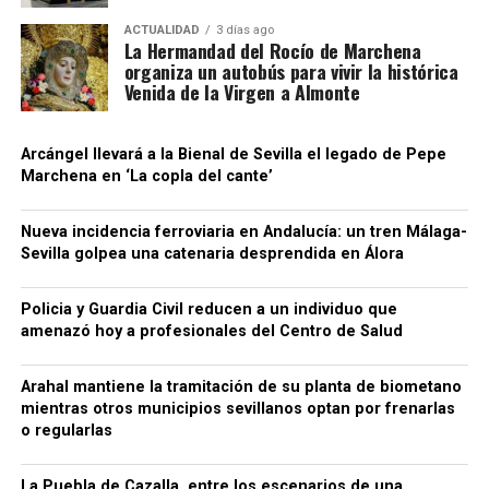
localidades donde se practicaron registros: la
investigación está siendo dirigida judicialmente
ACTUALIDAD
3 días ago
La Hermandad del Rocío de Marchena
desde Morón de la Frontera, situando una causa de
organiza un autobús para vivir la histórica
alcance nacional —con conexiones empresariales en
Venida de la Virgen a Almonte
cuatro provincias y movimientos comerciales
internacionales— dentro del ámbito judicial más
Arcángel llevará a la Bienal de Sevilla el legado de Pepe
próximo a la comarca.
Marchena en ‘La copla del cante’
La investigación continúa abierta, por lo que habrá
Nueva incidencia ferroviaria en Andalucía: un tren Málaga-
que esperar a la evolución de las diligencias para
Sevilla golpea una catenaria desprendida en Álora
conocer con mayor precisión el número de
sociedades y personas de La Puebla de Cazalla
Policia y Guardia Civil reducen a un individuo que
afectadas, su función concreta dentro del entramado
amenazó hoy a profesionales del Centro de Salud
y el destino judicial de los detenidos. Por ahora, no
he encontrado en las fuentes oficiales consultadas
Arahal mantiene la tramitación de su planta de biometano
datos que permitan identificar públicamente a las
mientras otros municipios sevillanos optan por frenarlas
empresas o a los detenidos de La Puebla, de modo
o regularlas
que no sería responsable atribuir nombres o
negocios concretos sin confirmación documental.
La Puebla de Cazalla, entre los escenarios de una