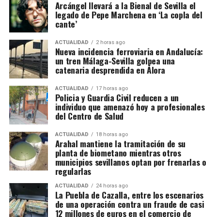
Caro al toque.
Arcángel llevará a la Bienal de Sevilla el
investigadores aseguran haber descubierto una
legado de Pepe Marchena en ‘La copla del
arquitectura empresarial mucho más compleja. El
cante’
Jesús Heredia ha puesto en valor el trabajo
entramado estaría compuesto por más de treinta
realizado por el Ayuntamiento para confeccionar el
sociedades, cada una con una función determinada,
ACTUALIDAD
2 horas ago
cartel del festival, destacando que “ponemos mucho
Nueva incidencia ferroviaria en Andalucía:
además de una estructura empresarial paralela que
trabajo, mimo y cariño en traer estos carteles cada
un tren Málaga-Sevilla golpea una
habría servido para canalizar fondos procedentes de
catenaria desprendida en Álora
año”. Asimismo, ha agradecido el apoyo de la Peña
la actividad presuntamente delictiva.
Flamenca La Siguiriya y la colaboración de la
ACTUALIDAD
17 horas ago
Diputación de Sevilla y de la Junta de Andalucía,
Policia y Guardia Civil reducen a un
La dimensión del trabajo policial y tributario queda
individuo que amenazó hoy a profesionales
cuyas ayudas, según ha señalado, «nos hacen
reflejada en otro dato: los investigadores analizaron
del Centro de Salud
fortalecer un festival que está totalmente
movimientos relacionados con 173 cuentas
consolidado en la comarca y que va ganando día a
bancarias. A partir de esa documentación detectaron
ACTUALIDAD
18 horas ago
día importancia».
Arahal mantiene la tramitación de su
importantes volúmenes de alcohol procedentes de
planta de biometano mientras otros
depósitos fiscales de otros países de la Unión
municipios sevillanos optan por frenarlas o
El delegado ha puesto en valor el cartel de esta
Europea, principalmente Países Bajos y Portugal,
regularlas
edición, asegurando que «está caracterizado por ese
destinados posteriormente a depósitos fiscales
equilibrio y esa diferencia de voces y también de
ACTUALIDAD
24 horas ago
españoles.
La Puebla de Cazalla, entre los escenarios
estilos», lo que permitirá ofrecer al público una
de una operación contra un fraude de casi
propuesta variada.
12 millones de euros en el comercio de
El mecanismo investigado aprovechaba el régimen