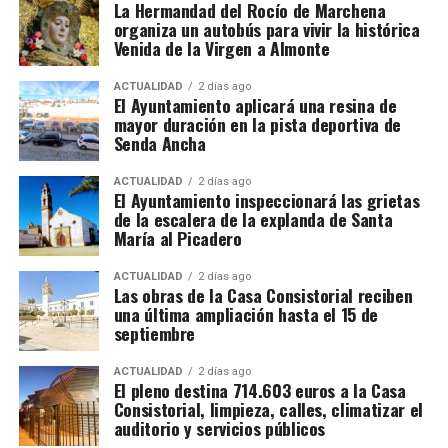
La Hermandad del Rocío de Marchena
organiza un autobús para vivir la histórica
transporte
Venida de la Virgen a Almonte
No todas las explotaciones ofrecen las mismas
De Tiziano a Vasco Pereira
ACTUALIDAD
2 días ago
El Ayuntamiento aplicará una resina de
condiciones. Algunas proporcionan alojamiento y
mayor duración en la pista deportiva de
comida gratuitamente, otras solamente vivienda o
Vasco Pereira, un pintor portugués afincado en
Senda Ancha
una comida diaria y también existen contratos sin
Sevilla, fue testigo del impacto que Tiziano tenía en
manutención ni alojamiento.
la corte.
Su
Anunciación
de 1576 es una copia
ACTUALIDAD
2 días ago
El Ayuntamiento inspeccionará las grietas
reinterpretada de la obra del maestro veneciano,
y fue
de la escalera de la explanda de Santa
El trabajador debe comprobar antes de salir:
encargada para la Iglesia de San Juan Bautista de
María al Picadero
Marchena por los Duques de Arcos.
Salario bruto por hora.
ACTUALIDAD
2 días ago
Las obras de la Casa Consistorial reciben
La clave está en
Luis Cristóbal Ponce de León,
Duración mínima del contrato.
una última ampliación hasta el 15 de
Duque de Arcos, quien mantenía una relación
septiembre
Horario y pago de horas extraordinarias.
privilegiada con los Habsburgo.
Su lealtad a
Carlos V
y Felipe II
le aseguró un lugar en el
círculo cercano de
Condiciones del alojamiento.
ACTUALIDAD
2 días ago
El pleno destina 714.603 euros a la Casa
la monarquía
, y fue precisamente esta conexión la que
Comidas incluidas.
Consistorial, limpieza, calles, climatizar el
propició la llegada de la copia de Pereira al Palacio
auditorio y servicios públicos
Transporte hasta las parcelas.
Ducal de Marchena.