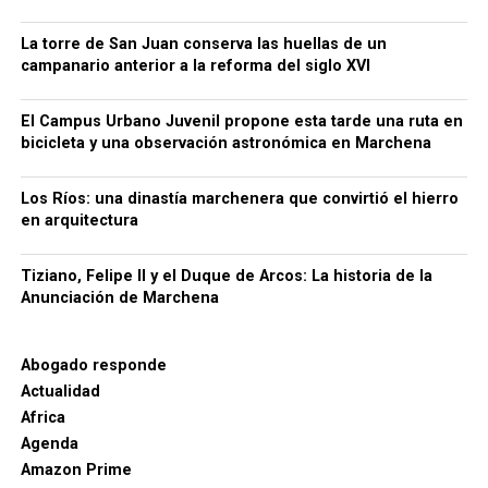
demuestran que no faltan trabajadores para el
campo, sino empleos con condiciones
La torre de San Juan conserva las huellas de un
campanario anterior a la reforma del siglo XVI
suficientemente atractivas. El sindicato reclama al
empresariado andaluz que tome como referencia el
El Campus Urbano Juvenil propone esta tarde una ruta en
modelo laboral francés.
bicicleta y una observación astronómica en Marchena
Luis Cristóbal no solo era un noble con influencia
Los Ríos: una dinastía marchenera que convirtió el hierro
política, sino también un gran mecenas.
Su
en arquitectura
admiración por la corte de Felipe II lo llevó a
querer
replicar en Marchena el esplendor artístico de
Tiziano, Felipe II y el Duque de Arcos: La historia de la
Madrid y Sevilla
. En su afán por coleccionar arte de
Anunciación de Marchena
primer nivel,
adquirió la
Anunciación
de Vasco
Pereira,
consciente de su valor simbólico:
poseer una
copia de una obra inspirada en Tiziano era tener un
Abogado responde
fragmento del mundo de Felipe II
.
Actualidad
Africa
Legado de Tiziano en la Corte
Agenda
Amazon Prime
Española