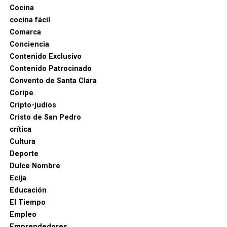
Cocina
cocina fácil
Comarca
Conciencia
Contenido Exclusivo
Contenido Patrocinado
Convento de Santa Clara
Coripe
Cripto-judíos
Cristo de San Pedro
crítica
Cultura
Deporte
Dulce Nombre
Ecija
Educación
Luis Cristóbal Ponce de León, II Duque de Arcos, fue
El Tiempo
un noble humanista y mecenas que promovió las
Empleo
artes en Marchena durante el Renacimiento. Entre
Emprendedores