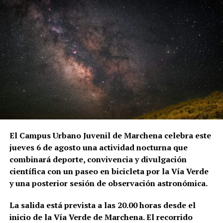
y cerámica vidriada.
El primer dato documental conocido sobre la
transformación aparece en 1567. Aquel año, Hernán
Ruiz II, maestro mayor del Arzobispado de Sevilla y
uno de los grandes arquitectos del Renacimiento
andaluz, viajó a Marchena para visitar las torres de
San Juan y San Miguel. El desplazamiento se realizó
por orden del provisor general del Arzobispado,
duró tres días y fue remunerado con 54 reales. La
anotación se conserva en el Libro de Cuentas de
Fábrica de la parroquia de San Juan.
El Campus Urbano Juvenil de Marchena celebra este
jueves 6 de agosto una actividad nocturna que
Sin embargo, el historiador del arte Alfredo J.
combinará deporte, convivencia y divulgación
Morales advierte de que la brevedad del documento
científica con un paseo en bicicleta por la Vía Verde
impide conocer el alcance exacto de aquella
y una posterior sesión de observación astronómica.
intervención. La expresión utilizada en las cuentas
—«visitar la torre de San Juan e San Miguel»— podría
La salida está prevista a las 20.00 horas desde el
referirse tanto a la preparación de una obra como a
inicio de la Vía Verde de Marchena. El recorrido