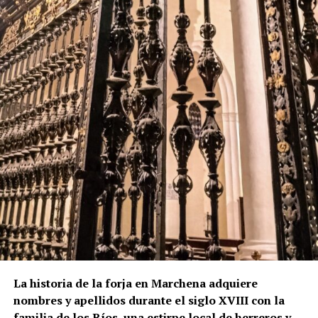
renacentista. El cuerpo de campanas presenta
grandes arcos de medio punto, mientras que el friso
y el chapitel incorporan azulejería, uno de los
elementos más característicos de la arquitectura
religiosa marchenera. El Plan Especial de Protección
del Conjunto Histórico de Marchena describe
precisamente la torre como una construcción
rematada por chapitel y decorada con azulejos tanto
en el friso como en su coronación.
La lectura de los muros permite plantear que el
actual campanario se levantó sobre una torre
anterior, probablemente medieval. Los dos arcos
aparentemente tapiados visibles bajo el friso
cerámico podrían ser una de las huellas de aquella
fase primitiva, aunque esta hipótesis no debe
presentarse como definitiva mientras no exista una
La historia de la forja en Marchena adquiere
comprobación arqueológica del paramento.
nombres y apellidos durante el siglo XVIII con la
familia de los Ríos, una estirpe local de herreros y