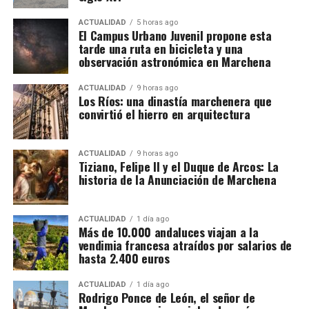
Cuándo comienza la vendimia
ACTUALIDAD
5 horas ago
El Campus Urbano Juvenil propone esta
Las primeras incorporaciones están previstas desde
tarde una ruta en bicicleta y una
mediados de agosto en las zonas francesas donde la
observación astronómica en Marchena
uva madura antes. La campaña se extenderá durante
ACTUALIDAD
9 horas ago
septiembre en regiones como Borgoña, Champaña,
Los Ríos: una dinastía marchenera que
Beaujolais y Burdeos.
convirtió el hierro en arquitectura
Los contratos suelen durar entre diez días y tres
semanas. Algunos trabajadores enlazan varias
ACTUALIDAD
9 horas ago
Felipe II, consciente del talento de Tiziano, le confió
Tiziano, Felipe II y el Duque de Arcos: La
explotaciones y permanecen en Francia durante más
historia de la Anunciación de Marchena
la realización de sus
Poesías
,
una serie de cuadros
de un mes. La fecha exacta depende de la
mitológicos que desbordaban
sensualidad y
maduración de la uva y de las temperaturas.
sofisticación.
Pero si hay una obra que impactó
ACTUALIDAD
1 día ago
profundamente al monarca, fue
La Anunciación
de
Más de 10.000 andaluces viajan a la
Cuánto se cobra
vendimia francesa atraídos por salarios de
Tiziano. Su dramatismo, la iluminación etérea y la
hasta 2.400 euros
intensidad emocional la convirtieron en una
El salario mínimo oficial francés es de 12,02 euros
referencia obligada
para los pintores de su tiempo. Es
brutos por hora. Sin embargo, las ofertas actuales
ACTUALIDAD
1 día ago
aquí donde entra en juego la figura de
Vasco Pereira
.
Rodrigo Ponce de León, el señor de
consultadas por France Travail ofrecen entre 12,31 y