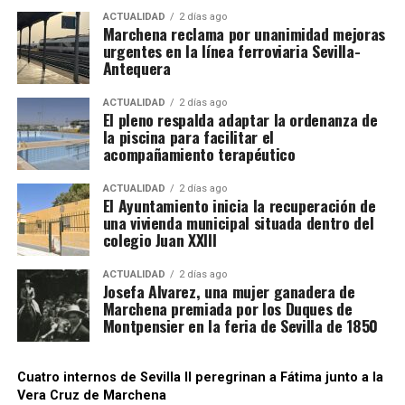
ACTUALIDAD
2 días ago
Alta en la Seguridad Social agraria francesa.
Marchena reclama por unanimidad mejoras
Luis Cristóbal Ponce de León, II Duque de Arcos, fue
urgentes en la línea ferroviaria Sevilla-
un noble humanista y culto, prototipo del hombre
Los sindicatos advierten de que nadie debe cobrar al
Antequera
renacentista, que protegió y se rodeó de artistas
trabajador por conseguirle una oferta. Recomiendan
como el músico Cristóbal de Morales o el orfebre
viajar con el contrato acordado directamente con la
ACTUALIDAD
2 días ago
El pleno respalda adaptar la ordenanza de
Juan Ruiz.
explotación y desconfiar de anuncios difundidos por
la piscina para facilitar el
redes sociales que soliciten pagos anticipados.
acompañamiento terapéutico
Por qué prefieren Francia
ACTUALIDAD
2 días ago
El Ayuntamiento inicia la recuperación de
una vivienda municipal situada dentro del
La principal razón es económica. Los jornaleros
colegio Juan XXIII
pueden concentrar en pocas semanas unos ingresos
superiores a los obtenidos en campañas
ACTUALIDAD
2 días ago
Josefa Alvarez, una mujer ganadera de
equivalentes en Andalucía. También encuentran
Marchena premiada por los Duques de
mayor control de las jornadas, pago regulado de las
Montpensier en la feria de Sevilla de 1850
horas extras y cuadrillas que regresan a las mismas
fincas cada año.
Cuatro internos de Sevilla II peregrinan a Fátima junto a la
Vera Cruz de Marchena
CCOO sostiene que estos desplazamientos