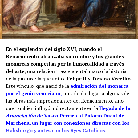
en la iglesia de San Miguel de Morón de la Frontera,
Juan de los Ríos Vallejo incluyó entre sus méritos
profesionales la reja del coro de San Juan de
Marchena, afirmando que en ella había contado con
la ayuda de su padre. También se atribuía una reja
para la capilla mayor de la misma iglesia
marchenera y otra obra destinada al sagrario de la
En el esplendor del siglo XVI, cuando el
Casa Grande de San Francisco de Sevilla.
Renacimiento alcanzaba su cumbre y los grandes
monarcas competían por la inmortalidad a través
Por tanto, más que buscar una sola mano, resulta
del arte,
una relación trascendental marcó la historia
más correcto hablar del taller de los Ríos. Cristóbal
de la pintura: la que unía a
Felipe II y Tiziano Vecellio
.
habría transmitido el oficio a sus hijos, mientras
Este vínculo, que nació de la
admiración del monarca
Juan fue adquiriendo progresivamente mayor
por el genio veneciano,
no solo dio lugar a algunas de
responsabilidad artística. La reja del coro pudo ser
las obras más impresionantes del Renacimiento, sino
una obra de juventud realizada bajo la dirección o
que también influyó indirectamente en la
llegada de la
con la colaboración paterna. Los documentos
Anunciación
de Vasco Pereira al Palacio Ducal de
conservan las dos perspectivas: las cuentas
Marchena, un lugar con conexiones directas con los
parroquiales relacionan el encargo con Cristóbal y
Habsburgo y antes con los Ryes Catolicos.
los pagos finales con sus herederos; el expediente