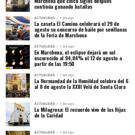
Marchena que cinco siglos después
14,50 euros brutos, dependiendo de la finca y del
continúa ganando batallas
trabajo realizado.
ACTUALIDAD
1 día ago
La caseta El Camino celebrará el 29 de
CCOO calcula unos ingresos de entre 1.900 y 2.337
agosto su concurso de baile por sevillanas
euros netos mensuales, que pueden aproximarse a
de la Feria de Marchena
2.400 euros cuando se realizan horas extraordinarias
o se reciben complementos.
ACTUALIDAD
1 día ago
En Marchena, el eclipse dejará un sol
oscurecido al 94,84% el 12 de agosto a
La jornada ordinaria es de 35 horas semanales. Las
partir de las 19:50
horas adicionales deben pagarse con los siguientes
recargos:
ACTUALIDAD
1 día ago
La Hermandad de la Humildad celebra del 6
al 8 de agosto la XXIII Velá de Santa Clara
De la hora 36 a la 43: un 25% más.
Desde la hora 44: un 50% más.
ACTUALIDAD
1 día ago
La Milagrosa: El recuerdo vivo de las Hijas
El contrato también debe incluir una compensación
de la Caridad
por vacaciones de al menos el 10% del salario bruto.
Alojamiento, comida y
ACTUALIDAD
1 día ago