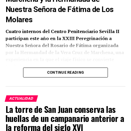
Nuestra Señora de Fátima de Los
Molares
Cuatro internos del Centro Penitenciario Sevilla II
participan este año en la XXIII Peregrinación a
Nuestra Señora del Rosario de Fátima organizada
por la Hermandad de la Vera Cruz de Marchena, una
experiencia en la que el viaje físico se convierte
también en un camino de convivencia, oración y
reflexión personal.
CONTINUE READING
Según ha comunicado la propia corporación
marchenera, la participación ha sido posible gracias
ACTUALIDAD
a la colaboración de la Pastoral Penitenciaria de la
La torre de San Juan conserva las
Archidiócesis de Sevilla, a la que se han sumado la
Hermandad del Rocío de Marchena y la Hermandad
huellas de un campanario anterior a
de Nuestra Señora de Fátima de Los Molares.
la reforma del siglo XVI