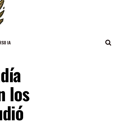
RSO IA
adía
n los
udió