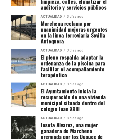
limpieza, calles, climatizar el
auditorio y servicios públicos
ACTUALIDAD
3 días ago
Marchena reclama por
unanimidad mejoras urgentes
en la línea ferroviaria Sevilla-
Antequera
ACTUALIDAD
3 días ago
El pleno respalda adaptar la
ordenanza de la piscina para
facilitar el acompañamiento
terapéutico
ACTUALIDAD
3 días ago
El Ayuntamiento inicia la
recuperación de una vivienda
municipal situada dentro del
colegio Juan XXIII
ACTUALIDAD
3 días ago
Josefa Alvarez, una mujer
ganadera de Marchena
premiada por los Duques de