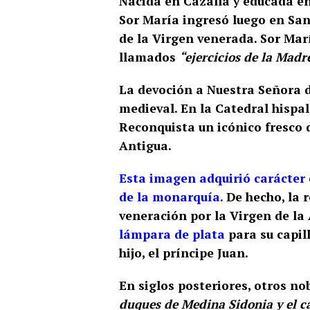
Nacida en Cazalla y educada en
Sor María ingresó luego en Sa
de la Virgen venerada. Sor Marí
llamados
“ejercicios de la Madr
La devoción a Nuestra Señora d
medieval. En la Catedral hispa
Reconquista un icónico fresco d
Antigua​.
Esta imagen adquirió carácter 
de la monarquía.
De hecho, la 
veneración por la Virgen de la
lámpara de plata
para su capil
hijo, el príncipe Juan​.
En siglos posteriores, otros no
duques de Medina Sidonia y el 