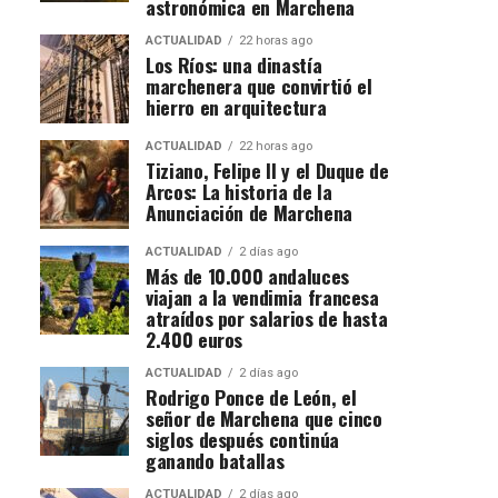
astronómica en Marchena
ACTUALIDAD
22 horas ago
Los Ríos: una dinastía
marchenera que convirtió el
hierro en arquitectura
ACTUALIDAD
22 horas ago
Tiziano, Felipe II y el Duque de
Arcos: La historia de la
Anunciación de Marchena
ACTUALIDAD
2 días ago
Más de 10.000 andaluces
viajan a la vendimia francesa
atraídos por salarios de hasta
2.400 euros
ACTUALIDAD
2 días ago
Rodrigo Ponce de León, el
señor de Marchena que cinco
siglos después continúa
ganando batallas
ACTUALIDAD
2 días ago