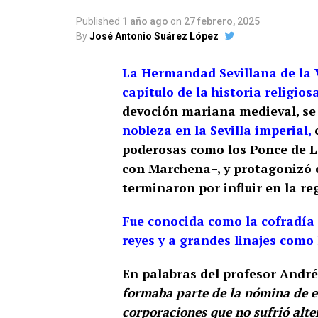
Published
1 año ago
on
27 febrero, 2025
By
José Antonio Suárez López
La Hermandad Sevillana de la 
capítulo de la historia religios
devoción mariana medieval, se 
nobleza en la Sevilla imperial,
c
poderosas como los Ponce de L
con Marchena–, y protagonizó e
terminaron por influir en la re
Fue conocida como la cofradía
reyes y a grandes linajes como
En palabras del profesor Andr
formaba parte de la nómina de e
corporaciones que no sufrió alte