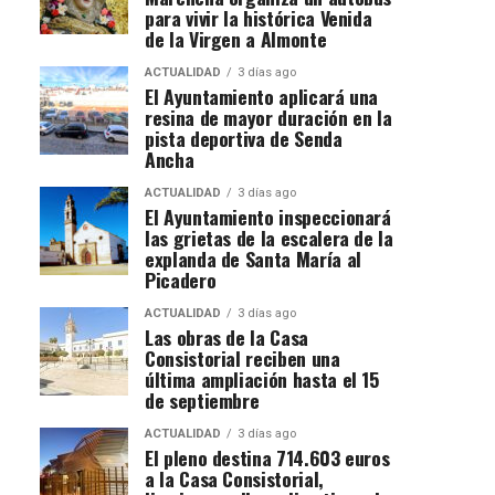
para vivir la histórica Venida
de la Virgen a Almonte
ACTUALIDAD
3 días ago
El Ayuntamiento aplicará una
resina de mayor duración en la
pista deportiva de Senda
Ancha
ACTUALIDAD
3 días ago
El Ayuntamiento inspeccionará
las grietas de la escalera de la
explanda de Santa María al
Picadero
ACTUALIDAD
3 días ago
Las obras de la Casa
Consistorial reciben una
última ampliación hasta el 15
de septiembre
ACTUALIDAD
3 días ago
El pleno destina 714.603 euros
a la Casa Consistorial,