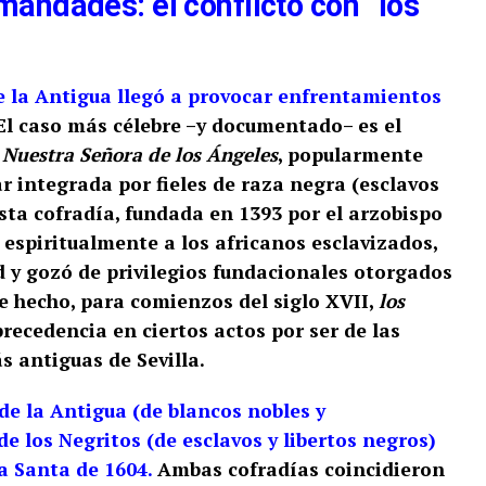
mandades: el conflicto con “los
 la Antigua llegó a provocar enfrentamientos
l caso más célebre –y documentado– es el
e
Nuestra Señora de los Ángeles
, popularmente
r integrada por fieles de raza negra (esclavos
Esta cofradía, fundada en 1393 por el arzobispo
spiritualmente a los africanos esclavizados,
 y gozó de privilegios fundacionales otorgados
e hecho, para comienzos del siglo XVII,
los
recedencia en ciertos actos por ser de las
 antiguas de Sevilla.
e la Antigua (de blancos nobles y
de los Negritos (de esclavos y libertos negros)
a Santa de 1604.
Ambas cofradías coincidieron