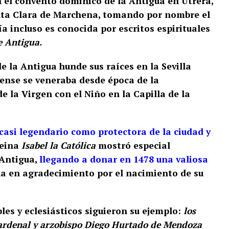
 el convento dominico de la Antigua en Utrera,
nta Clara de Marchena, tomando por nombre el
a incluso es conocida por escritos espirituales
e Antigua.
e la Antigua hunde sus raíces en la Sevilla
lense se veneraba desde época de la
e la Virgen con el Niño en la Capilla de la
casi legendario como protectora de la ciudad y
reina
Isabel la Católica
mostró especial
 Antigua,
llegando a donar en 1478 una valiosa
la en agradecimiento por el nacimiento de su
bles y eclesiásticos siguieron su ejemplo:
los
cardenal y arzobispo Diego Hurtado de Mendoza