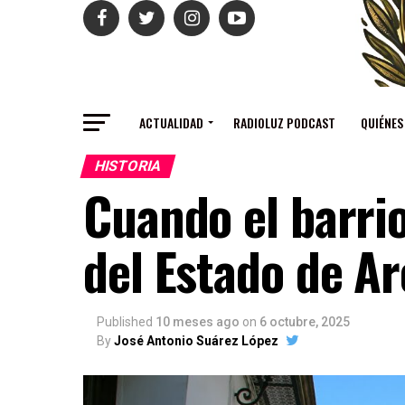
ACTUALIDAD
RADIOLUZ PODCAST
QUIÉNES
HISTORIA
Cuando el barrio
del Estado de A
Published
10 meses ago
on
6 octubre, 2025
By
José Antonio Suárez López