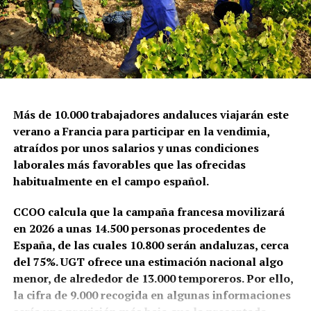
estructuras arquitectónicas complejas,
coordinándose con profesionales de la madera, la
albañilería y la organería.
La familia de los Ríos permite hablar, por tanto, de
una verdadera escuela marchenera de la forja. Su
trabajo nació de la fragua familiar, pero atravesó los
Más de 10.000 trabajadores andaluces viajarán este
límites de la villa. En San Juan permanece su
verano a Francia para participar en la vendimia,
testimonio más visible: un muro transparente de
atraídos por unos salarios y unas condiciones
Carlos V e Isabel de Portugal se casaron el 11 de
hierro que lleva casi tres siglos separando espacios
laborales más favorables que las ofrecidas
marzo de 1526 en el Alcázar de Sevilla.
Tras la
sin impedir que pasen la música, la luz y la mirada.
habitualmente en el campo español.
ceremonia, emprendieron un viaje hacia Granada
,
pasando por Marchena el 22 de mayo de 1526.
Saber más
CCOO calcula que la campaña francesa movilizará
Durante su estancia en Marchena, se alojaron en el
en 2026 a unas 14.500 personas procedentes de
Palacio Ducal, residencia del Duque de Arcos, Rodrigo
Manuel Antonio Ramos Suárez, “Arquitecturas
España, de las cuales 10.800 serán andaluzas, cerca
Ponce de León, quien había recibido a la comitiva real en
para la música: las cajas de órgano de la
del 75%. UGT ofrece una estimación nacional algo
la Puerta de la Macarena en Sevilla.
parroquia matriz de San Juan Bautista de
menor, de alrededor de 13.000 temporeros. Por ello,
Marchena”,
Archivo Español de Arte
, CSIC, 2013.
la cifra de 9.000 recogida en algunas informaciones
Felipe II visitó Sevilla una única vez en su vida, en