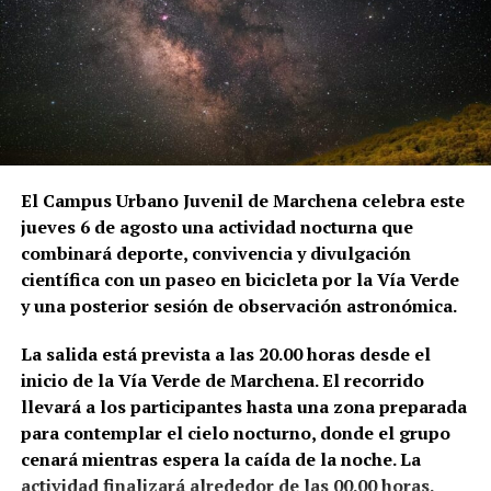
Ruiz II, maestro mayor del Arzobispado de Sevilla y
uno de los grandes arquitectos del Renacimiento
andaluz, viajó a Marchena para visitar las torres de
San Juan y San Miguel. El desplazamiento se realizó
por orden del provisor general del Arzobispado,
duró tres días y fue remunerado con 54 reales. La
anotación se conserva en el Libro de Cuentas de
Fábrica de la parroquia de San Juan.
El Campus Urbano Juvenil de Marchena celebra este
jueves 6 de agosto una actividad nocturna que
Sin embargo, el historiador del arte Alfredo J.
combinará deporte, convivencia y divulgación
Morales advierte de que la brevedad del documento
científica con un paseo en bicicleta por la Vía Verde
impide conocer el alcance exacto de aquella
y una posterior sesión de observación astronómica.
intervención. La expresión utilizada en las cuentas
—«visitar la torre de San Juan e San Miguel»— podría
La salida está prevista a las 20.00 horas desde el
referirse tanto a la preparación de una obra como a
inicio de la Vía Verde de Marchena. El recorrido
una simple inspección sobre el estado de
llevará a los participantes hasta una zona preparada
conservación de los campanarios. Morales señala,
para contemplar el cielo nocturno, donde el grupo
además, que no localizó otras referencias
cenará mientras espera la caída de la noche. La
posteriores que permitieran relacionar directamente
actividad finalizará alrededor de las 00.00 horas.