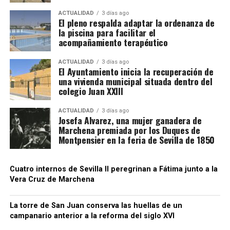
trabajador por conseguirle una oferta. Recomiendan
como el músico Cristóbal de Morales o el orfebre
viajar con el contrato acordado directamente con la
ACTUALIDAD
3 días ago
El pleno respalda adaptar la ordenanza de
Juan Ruiz.
explotación y desconfiar de anuncios difundidos por
la piscina para facilitar el
redes sociales que soliciten pagos anticipados.
acompañamiento terapéutico
Por qué prefieren Francia
ACTUALIDAD
3 días ago
El Ayuntamiento inicia la recuperación de
una vivienda municipal situada dentro del
La principal razón es económica. Los jornaleros
colegio Juan XXIII
pueden concentrar en pocas semanas unos ingresos
superiores a los obtenidos en campañas
ACTUALIDAD
3 días ago
Josefa Alvarez, una mujer ganadera de
equivalentes en Andalucía. También encuentran
Marchena premiada por los Duques de
mayor control de las jornadas, pago regulado de las
Montpensier en la feria de Sevilla de 1850
horas extras y cuadrillas que regresan a las mismas
fincas cada año.
Cuatro internos de Sevilla II peregrinan a Fátima junto a la
Vera Cruz de Marchena
CCOO sostiene que estos desplazamientos
demuestran que no faltan trabajadores para el
campo, sino empleos con condiciones
La torre de San Juan conserva las huellas de un
campanario anterior a la reforma del siglo XVI
suficientemente atractivas. El sindicato reclama al