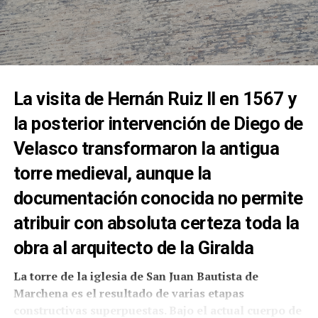
La visita de Hernán Ruiz II en 1567 y
la posterior intervención de Diego de
Velasco transformaron la antigua
torre medieval, aunque la
documentación conocida no permite
atribuir con absoluta certeza toda la
obra al arquitecto de la Giralda
La torre de la iglesia de San Juan Bautista de
Marchena es el resultado de varias etapas
constructivas superpuestas. Bajo el actual cuerpo de
La presencia de internos de Sevilla II en Fátima no