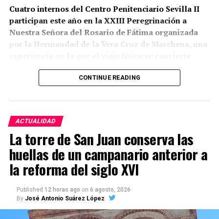
Cuatro internos del Centro Penitenciario Sevilla II
participan este año en la XXIII Peregrinación a
Nuestra Señora del Rosario de Fátima organizada
por la Hermandad de la Vera Cruz de Marchena, una
experiencia en la que el viaje físico se convierte
también en un camino de convivencia, oración y
reflexión personal.
CONTINUE READING
Según ha comunicado la propia corporación
marchenera, la participación ha sido posible gracias
ACTUALIDAD
a la colaboración de la Pastoral Penitenciaria de la
La torre de San Juan conserva las
Archidiócesis de Sevilla, a la que se han sumado la
Hermandad del Rocío de Marchena y la Hermandad
huellas de un campanario anterior a
de Nuestra Señora de Fátima de Los Molares.
la reforma del siglo XVI
Durante estos días, los participantes comparten
Published
12 horas ago
on
6 agosto, 2026
kilómetros, celebraciones religiosas y momentos de
By
José Antonio Suárez López
convivencia lejos de la rutina cotidiana del centro
penitenciario. La iniciativa pretende ofrecer a los