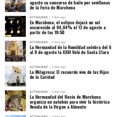
agosto su concurso de baile por sevillanas
euros netos mensuales, que pueden aproximarse a
de la Feria de Marchena
2.400 euros cuando se realizan horas extraordinarias
o se reciben complementos.
ACTUALIDAD
2 días ago
En Marchena, el eclipse dejará un sol
oscurecido al 94,84% el 12 de agosto a
La jornada ordinaria es de 35 horas semanales. Las
partir de las 19:50
horas adicionales deben pagarse con los siguientes
recargos:
ACTUALIDAD
2 días ago
La Hermandad de la Humildad celebra del 6
al 8 de agosto la XXIII Velá de Santa Clara
De la hora 36 a la 43: un 25% más.
Desde la hora 44: un 50% más.
ACTUALIDAD
2 días ago
La Milagrosa: El recuerdo vivo de las Hijas
El contrato también debe incluir una compensación
de la Caridad
por vacaciones de al menos el 10% del salario bruto.
Alojamiento, comida y
ACTUALIDAD
2 días ago
La Hermandad del Rocío de Marchena
organiza un autobús para vivir la histórica
transporte
Venida de la Virgen a Almonte
No todas las explotaciones ofrecen las mismas
ACTUALIDAD
3 días ago