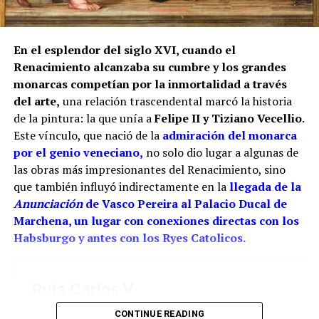
la ayuda de su padre. También se atribuía una reja
para la capilla mayor de la misma iglesia
marchenera y otra obra destinada al sagrario de la
En el esplendor del siglo XVI, cuando el
Casa Grande de San Francisco de Sevilla.
Renacimiento alcanzaba su cumbre y los grandes
monarcas competían por la inmortalidad a través
Por tanto, más que buscar una sola mano, resulta
del arte,
una relación trascendental marcó la historia
más correcto hablar del taller de los Ríos. Cristóbal
de la pintura: la que unía a
Felipe II y Tiziano Vecellio
.
habría transmitido el oficio a sus hijos, mientras
Este vínculo, que nació de la
admiración del monarca
Juan fue adquiriendo progresivamente mayor
por el genio veneciano,
no solo dio lugar a algunas de
responsabilidad artística. La reja del coro pudo ser
las obras más impresionantes del Renacimiento, sino
una obra de juventud realizada bajo la dirección o
que también influyó indirectamente en la
llegada de la
con la colaboración paterna. Los documentos
Anunciación
de Vasco Pereira al Palacio Ducal de
conservan las dos perspectivas: las cuentas
Marchena, un lugar con conexiones directas con los
parroquiales relacionan el encargo con Cristóbal y
Habsburgo y antes con los Ryes Catolicos.
los pagos finales con sus herederos; el expediente
profesional de Juan reivindica su intervención
directa.
La reja de San Juan demuestra hasta dónde llegó
CONTINUE READING