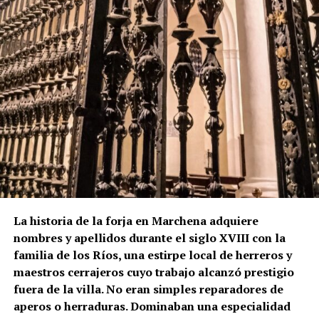
religiosa marchenera. El Plan Especial de Protección
del Conjunto Histórico de Marchena describe
precisamente la torre como una construcción
rematada por chapitel y decorada con azulejos tanto
en el friso como en su coronación.
La lectura de los muros permite plantear que el
actual campanario se levantó sobre una torre
anterior, probablemente medieval. Los dos arcos
aparentemente tapiados visibles bajo el friso
cerámico podrían ser una de las huellas de aquella
fase primitiva, aunque esta hipótesis no debe
presentarse como definitiva mientras no exista una
La historia de la forja en Marchena adquiere
comprobación arqueológica del paramento.
nombres y apellidos durante el siglo XVIII con la
familia de los Ríos, una estirpe local de herreros y
La formulación histórica más rigurosa sería, por
maestros cerrajeros cuyo trabajo alcanzó prestigio
tanto, que Hernán Ruiz II inspeccionó la torre de San
fuera de la villa. No eran simples reparadores de
Juan en 1567 y pudo intervenir en el proyecto de su
aperos o herraduras. Dominaban una especialidad
transformación, mientras que Diego de Velasco