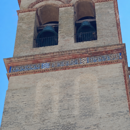
internos un espacio diferente en el que puedan
sentirse acompañados, escuchados e integrados
dentro de una comunidad.
La peregrinación había sido presentada
públicamente el pasado 13 de mayo en la capilla de
la Vera Cruz, coincidiendo con la festividad de
Nuestra Señora del Rosario de Fátima. Aquel acto
estuvo acompañado por el rezo del rosario por las
calles de la feligresía de San Juan, mostrando la
estrecha vinculación que la corporación mantiene
con esta advocación mariana.