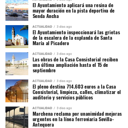
De Tiziano a Vasco Pereira
El Ayuntamiento aplicará una resina de
condiciones. Algunas proporcionan alojamiento y
mayor duración en la pista deportiva de
comida gratuitamente, otras solamente vivienda o
Vasco Pereira, un pintor portugués afincado en
Senda Ancha
una comida diaria y también existen contratos sin
Sevilla, fue testigo del impacto que Tiziano tenía en
manutención ni alojamiento.
la corte.
Su
Anunciación
de 1576 es una copia
ACTUALIDAD
3 días ago
El Ayuntamiento inspeccionará las grietas
reinterpretada de la obra del maestro veneciano,
y fue
de la escalera de la explanda de Santa
El trabajador debe comprobar antes de salir:
encargada para la Iglesia de San Juan Bautista de
María al Picadero
Marchena por los Duques de Arcos.
Salario bruto por hora.
ACTUALIDAD
3 días ago
Las obras de la Casa Consistorial reciben
La clave está en
Luis Cristóbal Ponce de León,
Duración mínima del contrato.
una última ampliación hasta el 15 de
Duque de Arcos, quien mantenía una relación
septiembre
Horario y pago de horas extraordinarias.
privilegiada con los Habsburgo.
Su lealtad a
Carlos V
y Felipe II
le aseguró un lugar en el
círculo cercano de
Condiciones del alojamiento.
ACTUALIDAD
3 días ago
El pleno destina 714.603 euros a la Casa
la monarquía
, y fue precisamente esta conexión la que
Comidas incluidas.
Consistorial, limpieza, calles, climatizar el
propició la llegada de la copia de Pereira al Palacio
auditorio y servicios públicos
Transporte hasta las parcelas.
Ducal de Marchena.
ACTUALIDAD
3 días ago
Alta en la Seguridad Social agraria francesa.
Marchena reclama por unanimidad mejoras
Luis Cristóbal Ponce de León, II Duque de Arcos, fue
urgentes en la línea ferroviaria Sevilla-
un noble humanista y culto, prototipo del hombre
Los sindicatos advierten de que nadie debe cobrar al
Antequera
renacentista, que protegió y se rodeó de artistas