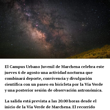
y cerámica vidriada.
El primer dato documental conocido sobre la
transformación aparece en 1567. Aquel año, Hernán
Ruiz II, maestro mayor del Arzobispado de Sevilla y
uno de los grandes arquitectos del Renacimiento
andaluz, viajó a Marchena para visitar las torres de
San Juan y San Miguel. El desplazamiento se realizó
por orden del provisor general del Arzobispado,
duró tres días y fue remunerado con 54 reales. La
anotación se conserva en el Libro de Cuentas de
Fábrica de la parroquia de San Juan.
El Campus Urbano Juvenil de Marchena celebra este
jueves 6 de agosto una actividad nocturna que
Sin embargo, el historiador del arte Alfredo J.
combinará deporte, convivencia y divulgación
Morales advierte de que la brevedad del documento
científica con un paseo en bicicleta por la Vía Verde
impide conocer el alcance exacto de aquella
y una posterior sesión de observación astronómica.
intervención. La expresión utilizada en las cuentas
—«visitar la torre de San Juan e San Miguel»— podría
La salida está prevista a las 20.00 horas desde el
referirse tanto a la preparación de una obra como a
inicio de la Vía Verde de Marchena. El recorrido