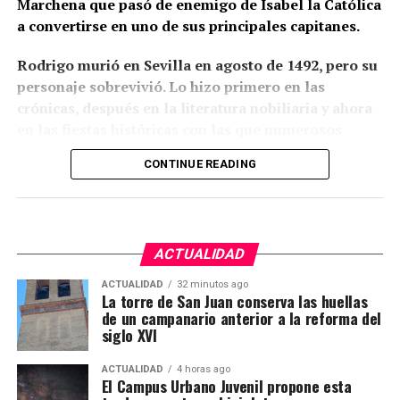
Marchena que pasó de enemigo de Isabel la Católica
14,50 euros brutos, dependiendo de la finca y del
a convertirse en uno de sus principales capitanes.
trabajo realizado.
Rodrigo murió en Sevilla en agosto de 1492, pero su
CCOO calcula unos ingresos de entre 1.900 y 2.337
personaje sobrevivió. Lo hizo primero en las
euros netos mensuales, que pueden aproximarse a
crónicas, después en la literatura nobiliaria y ahora
2.400 euros cuando se realizan horas extraordinarias
en las fiestas históricas con las que numerosos
o se reciben complementos.
municipios andaluces reconstruyen su pasado. Como
CONTINUE READING
el Cid, sigue ganando batallas después de muerto,
La jornada ordinaria es de 35 horas semanales. Las
aunque sus victorias actuales ya no se libran con
horas adicionales deben pagarse con los siguientes
lanzas y artillería, sino en la memoria colectiva.
recargos:
ACTUALIDAD
De la hora 36 a la 43: un 25% más.
ACTUALIDAD
32 minutos ago
Desde la hora 44: un 50% más.
La torre de San Juan conserva las huellas
de un campanario anterior a la reforma del
El contrato también debe incluir una compensación
siglo XVI
por vacaciones de al menos el 10% del salario bruto.
ACTUALIDAD
4 horas ago
El Campus Urbano Juvenil propone esta
Alojamiento, comida y