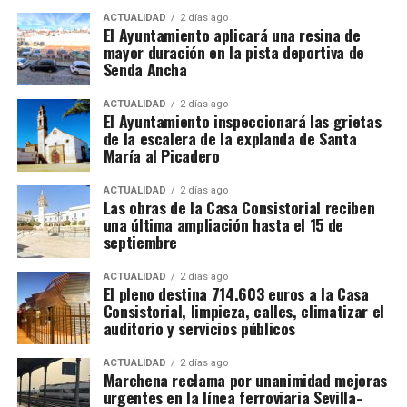
demuestran que no faltan trabajadores para el
ACTUALIDAD
2 días ago
El Ayuntamiento aplicará una resina de
campo, sino empleos con condiciones
mayor duración en la pista deportiva de
suficientemente atractivas. El sindicato reclama al
Senda Ancha
empresariado andaluz que tome como referencia el
modelo laboral francés.
ACTUALIDAD
2 días ago
El Ayuntamiento inspeccionará las grietas
de la escalera de la explanda de Santa
María al Picadero
Luis Cristóbal no solo era un noble con influencia
política, sino también un gran mecenas.
Su
ACTUALIDAD
2 días ago
admiración por la corte de Felipe II lo llevó a
querer
Las obras de la Casa Consistorial reciben
replicar en Marchena el esplendor artístico de
una última ampliación hasta el 15 de
septiembre
Madrid y Sevilla
. En su afán por coleccionar arte de
primer nivel,
adquirió la
Anunciación
de Vasco
Rodrigo Ponce de León aparece entre los personajes
ACTUALIDAD
2 días ago
Pereira,
consciente de su valor simbólico:
poseer una
El pleno destina 714.603 euros a la Casa
históricos de la comitiva como marqués de Cádiz. No
copia de una obra inspirada en Tiziano era tener un
Consistorial, limpieza, calles, climatizar el
es quien recibe las llaves —ese lugar corresponde al
auditorio y servicios públicos
fragmento del mundo de Felipe II
.
rey Fernando—, pero marcha junto a los monarcas,
los arqueros, ballesteros, alabarderos, artilleros y
ACTUALIDAD
2 días ago
Legado de Tiziano en la Corte
Marchena reclama por unanimidad mejoras
capitanes castellanos. Así quedó documentado, por
urgentes en la línea ferroviaria Sevilla-
Española
ejemplo, en la Cabalgata Histórica de 2019, en la que