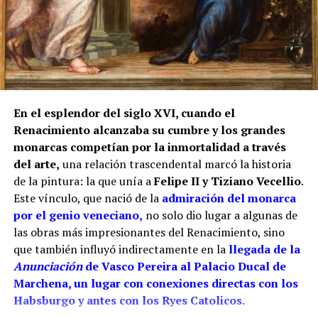
en la iglesia de San Miguel de Morón de la Frontera,
Juan de los Ríos Vallejo incluyó entre sus méritos
profesionales la reja del coro de San Juan de
Marchena, afirmando que en ella había contado con
la ayuda de su padre. También se atribuía una reja
para la capilla mayor de la misma iglesia
marchenera y otra obra destinada al sagrario de la
En el esplendor del siglo XVI, cuando el
Casa Grande de San Francisco de Sevilla.
Renacimiento alcanzaba su cumbre y los grandes
monarcas competían por la inmortalidad a través
Por tanto, más que buscar una sola mano, resulta
del arte,
una relación trascendental marcó la historia
más correcto hablar del taller de los Ríos. Cristóbal
de la pintura: la que unía a
Felipe II y Tiziano Vecellio
.
habría transmitido el oficio a sus hijos, mientras
Este vínculo, que nació de la
admiración del monarca
Juan fue adquiriendo progresivamente mayor
por el genio veneciano,
no solo dio lugar a algunas de
responsabilidad artística. La reja del coro pudo ser
las obras más impresionantes del Renacimiento, sino
una obra de juventud realizada bajo la dirección o
que también influyó indirectamente en la
llegada de la
con la colaboración paterna. Los documentos
Anunciación
de Vasco Pereira al Palacio Ducal de
conservan las dos perspectivas: las cuentas
Marchena, un lugar con conexiones directas con los
parroquiales relacionan el encargo con Cristóbal y
Habsburgo y antes con los Ryes Catolicos.
los pagos finales con sus herederos; el expediente