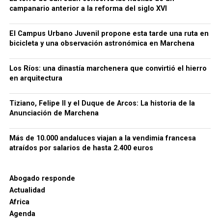
campanario anterior a la reforma del siglo XVI
El Campus Urbano Juvenil propone esta tarde una ruta en
bicicleta y una observación astronómica en Marchena
Los Ríos: una dinastía marchenera que convirtió el hierro
El verdadero papel del señor de
en arquitectura
Marchena en la conquista de
Tiziano, Felipe II y el Duque de Arcos: La historia de la
Anunciación de Marchena
Málaga
Más de 10.000 andaluces viajan a la vendimia francesa
La recreación concentra la atención en los Reyes
atraídos por salarios de hasta 2.400 euros
Católicos y en la entrega de las llaves, pero la
actuación de Rodrigo Ponce de León fue mucho más
amplia que la imagen de un noble acompañando al
Abogado responde
monarca.
Luis Cristóbal Ponce de León, II Duque de Arcos, fue
Actualidad
un noble humanista y mecenas que promovió las
Africa
Su importancia residía en su experiencia en la
artes en Marchena durante el Renacimiento. Entre
Agenda