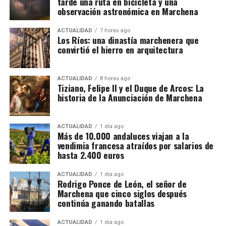
tarde una ruta en bicicleta y una
observación astronómica en Marchena
transporte
ACTUALIDAD
7 horas ago
Los Ríos: una dinastía marchenera que
No todas las explotaciones ofrecen las mismas
De Tiziano a Vasco Pereira
convirtió el hierro en arquitectura
condiciones. Algunas proporcionan alojamiento y
comida gratuitamente, otras solamente vivienda o
Vasco Pereira, un pintor portugués afincado en
una comida diaria y también existen contratos sin
Sevilla, fue testigo del impacto que Tiziano tenía en
ACTUALIDAD
8 horas ago
Tiziano, Felipe II y el Duque de Arcos: La
manutención ni alojamiento.
la corte.
Su
Anunciación
de 1576 es una copia
historia de la Anunciación de Marchena
reinterpretada de la obra del maestro veneciano,
y fue
El trabajador debe comprobar antes de salir:
encargada para la Iglesia de San Juan Bautista de
Marchena por los Duques de Arcos.
ACTUALIDAD
1 día ago
Más de 10.000 andaluces viajan a la
Salario bruto por hora.
vendimia francesa atraídos por salarios de
La clave está en
Luis Cristóbal Ponce de León,
Duración mínima del contrato.
hasta 2.400 euros
Duque de Arcos, quien mantenía una relación
Horario y pago de horas extraordinarias.
privilegiada con los Habsburgo.
Su lealtad a
Carlos V
ACTUALIDAD
1 día ago
Rodrigo Ponce de León, el señor de
y Felipe II
le aseguró un lugar en el
círculo cercano de
Condiciones del alojamiento.
Marchena que cinco siglos después
la monarquía
, y fue precisamente esta conexión la que
continúa ganando batallas
Comidas incluidas.
propició la llegada de la copia de Pereira al Palacio
Transporte hasta las parcelas.
Ducal de Marchena.
ACTUALIDAD
1 día ago