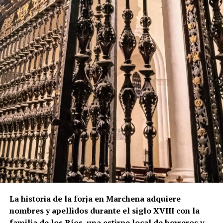
renacentista. El cuerpo de campanas presenta
grandes arcos de medio punto, mientras que el friso
y el chapitel incorporan azulejería, uno de los
elementos más característicos de la arquitectura
religiosa marchenera. El Plan Especial de Protección
del Conjunto Histórico de Marchena describe
precisamente la torre como una construcción
rematada por chapitel y decorada con azulejos tanto
en el friso como en su coronación.
La lectura de los muros permite plantear que el
actual campanario se levantó sobre una torre
anterior, probablemente medieval. Los dos arcos
aparentemente tapiados visibles bajo el friso
cerámico podrían ser una de las huellas de aquella
fase primitiva, aunque esta hipótesis no debe
presentarse como definitiva mientras no exista una
La historia de la forja en Marchena adquiere
comprobación arqueológica del paramento.
nombres y apellidos durante el siglo XVIII con la
familia de los Ríos, una estirpe local de herreros y