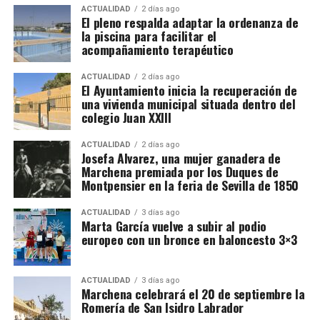
capacidad de movilizar hombres y recursos desde
ACTUALIDAD
2 días ago
encontraba Cristóbal de Morales, compositor del
El pleno respalda adaptar la ordenanza de
sus dominios andaluces. Entre ellos se encontraba
Papa, destacado compositor sevillano y uno de los
la piscina para facilitar el
Marchena, centro político del Estado de Arcos y
principales representantes de la polifonía
acompañamiento terapéutico
lugar desde el que partieron tropas para diferentes
renacentista española.
campañas.
ACTUALIDAD
2 días ago
El Ayuntamiento inicia la recuperación de
Morales, nacido alrededor de 1500 en Sevilla,
una vivienda municipal situada dentro del
desarrolló una notable carrera musical que lo llevó
colegio Juan XXIII
a ser cantor en la Capilla Pontificia de Roma.
Durante su estancia en Italia, compuso la
«Missa pro
ACTUALIDAD
2 días ago
Josefa Alvarez, una mujer ganadera de
defunctis»
(Misa de Réquiem) a cinco voces, publicada
Marchena premiada por los Duques de
en 1544 en Roma.
Luis Cristobal aistió al funeral del
Montpensier en la feria de Sevilla de 1850
Emperador en Bruselas.
ACTUALIDAD
3 días ago
Marta García vuelve a subir al podio
europeo con un bronce en baloncesto 3×3
Screenshot
ACTUALIDAD
3 días ago
Marchena celebrará el 20 de septiembre la
Romería de San Isidro Labrador
Durante el asedio malagueño de 1487, el marqués