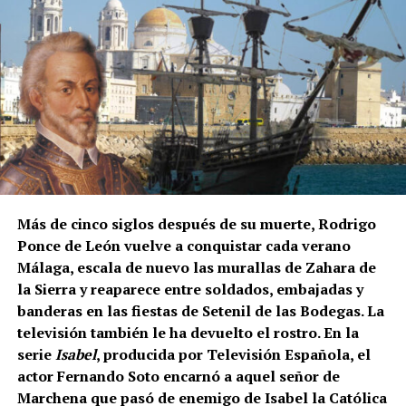
Cuándo comienza la vendimia
Las primeras incorporaciones están previstas desde
mediados de agosto en las zonas francesas donde la
uva madura antes. La campaña se extenderá durante
septiembre en regiones como Borgoña, Champaña,
Beaujolais y Burdeos.
Los contratos suelen durar entre diez días y tres
semanas. Algunos trabajadores enlazan varias
Felipe II, consciente del talento de Tiziano, le confió
explotaciones y permanecen en Francia durante más
la realización de sus
Poesías
,
una serie de cuadros
Más de cinco siglos después de su muerte, Rodrigo
de un mes. La fecha exacta depende de la
mitológicos que desbordaban
sensualidad y
Ponce de León vuelve a conquistar cada verano
maduración de la uva y de las temperaturas.
sofisticación.
Pero si hay una obra que impactó
Málaga, escala de nuevo las murallas de Zahara de
profundamente al monarca, fue
La Anunciación
de
la Sierra y reaparece entre soldados, embajadas y
Cuánto se cobra
Tiziano. Su dramatismo, la iluminación etérea y la
banderas en las fiestas de Setenil de las Bodegas. La
intensidad emocional la convirtieron en una
televisión también le ha devuelto el rostro. En la
El salario mínimo oficial francés es de 12,02 euros
referencia obligada
para los pintores de su tiempo. Es
serie
Isabel
, producida por Televisión Española, el
brutos por hora. Sin embargo, las ofertas actuales
aquí donde entra en juego la figura de
Vasco Pereira
.
actor Fernando Soto encarnó a aquel señor de
consultadas por France Travail ofrecen entre 12,31 y
Marchena que pasó de enemigo de Isabel la Católica