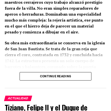
maestros cerrajeros cuyo trabajo alcanzó prestigio
fuera de la villa. No eran simples reparadores de
aperos o herraduras. Dominaban una especialidad
mucho más compleja: la rejería artística, ese punto
en el que el hierro deja de parecer un material
pesado y comienza a dibujar en el aire.
Su obra más extraordinaria se conserva en la iglesia
de San Juan Bautista. Se trata de la gran reja que
cierra el coro, contratada en 1732 y concluida hacia
1742. La estructura presenta un solo cuerpo de
barrotes y balaustres, coronado sobre la puerta
central por un gran remate ornamental. En lo alto
CONTINUE READING
aparece una corona real flanqueada por ángeles con
palmas; a ambos lados se levantan pequeñas
espadañas con campanas, unidas mediante
guirnaldas a otros ángeles que parecen tocar sus
ACTUALIDAD
trompetas sobre el hierro. Algunas partes fueron
Tiziano, Felipe II y el Duque de
doradas y policromadas, de modo que la reja no