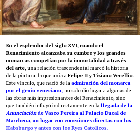
Juan de los Ríos Vallejo incluyó entre sus méritos
profesionales la reja del coro de San Juan de
Marchena, afirmando que en ella había contado con
la ayuda de su padre. También se atribuía una reja
para la capilla mayor de la misma iglesia
marchenera y otra obra destinada al sagrario de la
En el esplendor del siglo XVI, cuando el
Casa Grande de San Francisco de Sevilla.
Renacimiento alcanzaba su cumbre y los grandes
monarcas competían por la inmortalidad a través
Por tanto, más que buscar una sola mano, resulta
del arte,
una relación trascendental marcó la historia
más correcto hablar del taller de los Ríos. Cristóbal
de la pintura: la que unía a
Felipe II y Tiziano Vecellio
.
habría transmitido el oficio a sus hijos, mientras
Este vínculo, que nació de la
admiración del monarca
Juan fue adquiriendo progresivamente mayor
por el genio veneciano,
no solo dio lugar a algunas de
responsabilidad artística. La reja del coro pudo ser
las obras más impresionantes del Renacimiento, sino
una obra de juventud realizada bajo la dirección o
que también influyó indirectamente en la
llegada de la
con la colaboración paterna. Los documentos
Anunciación
de Vasco Pereira al Palacio Ducal de
conservan las dos perspectivas: las cuentas
Marchena, un lugar con conexiones directas con los
parroquiales relacionan el encargo con Cristóbal y
Habsburgo y antes con los Ryes Catolicos.
los pagos finales con sus herederos; el expediente
profesional de Juan reivindica su intervención