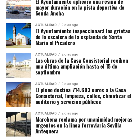
El Ayuntamiento aplicará una resina de
mayor duración en la pista deportiva de
evaluadas por un jurado formado por personas con
Senda Ancha
experiencia y trayectoria en el mundo del baile.
ACTUALIDAD
2 días ago
En caso de empate, las parejas afectadas deberán
El Ayuntamiento inspeccionará las grietas
volver a bailar. Esta segunda actuación será la que
de la escalera de la explanda de Santa
María al Picadero
determine la decisión definitiva del jurado, cuyos
El verdadero papel del señor de
fallos tendrán carácter inapelable.
ACTUALIDAD
2 días ago
Marchena en la conquista de
Las obras de la Casa Consistorial reciben
Con este concurso, la caseta El Camino mantiene
una última ampliación hasta el 15 de
Málaga
una de sus actividades más participativas de la Feria
septiembre
de Marchena, ofreciendo un espacio para la
La recreación concentra la atención en los Reyes
ACTUALIDAD
2 días ago
exhibición del baile por sevillanas y para la
El pleno destina 714.603 euros a la Casa
Católicos y en la entrega de las llaves, pero la
convivencia entre participantes, familiares y
Consistorial, limpieza, calles, climatizar el
actuación de Rodrigo Ponce de León fue mucho más
auditorio y servicios públicos
aficionados.
amplia que la imagen de un noble acompañando al
monarca.
ACTUALIDAD
2 días ago
Luis Cristóbal Ponce de León, II Duque de Arcos, fue
Marchena reclama por unanimidad mejoras
un noble humanista y mecenas que promovió las
urgentes en la línea ferroviaria Sevilla-
Su importancia residía en su experiencia en la
artes en Marchena durante el Renacimiento. Entre
Antequera
frontera, en el conocimiento del territorio y en la
los artistas que contrato para traerlo a Marchena se