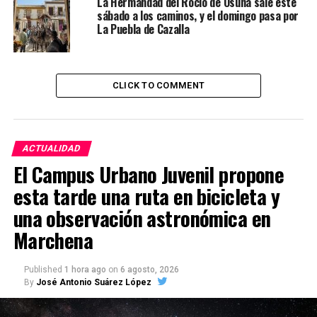
La Hermandad del Rocio de Osuna sale este
sábado a los caminos, y el domingo pasa por
La Puebla de Cazalla
CLICK TO COMMENT
ACTUALIDAD
El Campus Urbano Juvenil propone
esta tarde una ruta en bicicleta y
una observación astronómica en
Marchena
Published
1 hora ago
on
6 agosto, 2026
By
José Antonio Suárez López