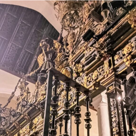
dudas o solicitar más información se ha habilitado
el teléfono 625 01 76 33.
El Campus Urbano Juvenil forma parte de la
programación de verano impulsada por el
Ayuntamiento de Marchena y su Área de Igualdad. El
programa incluye torneos deportivos, gincanas,
acampadas nocturnas, jornadas de piscina, rutas
guiadas, senderismo, juegos de mesa y actividades
de ocio educativo. Cuenta con financiación del Área
de Cohesión Social e Igualdad de la Diputación de
Sevilla dentro del Plan Corresponsables.