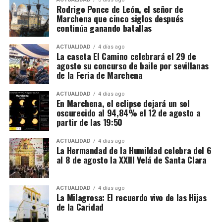
Rodrigo Ponce de León, el señor de
Marchena que cinco siglos después
El mecanismo investigado aprovechaba el régimen
continúa ganando batallas
fiscal aplicable a este tipo de mercancías. Las
bebidas eran introducidas mediante empresas que la
ACTUALIDAD
4 días ago
La caseta El Camino celebrará el 29 de
investigación denomina “introductoras” y circulaban
agosto su concurso de baile por sevillanas
en determinadas fases bajo un régimen suspensivo
de la Feria de Marchena
de IVA e impuestos especiales. Después se sucedían
Mientras unos sectores eran demolidos por
transmisiones de la mercancía entre diferentes
considerarse obstáculos para el desarrollo urbano,
ACTUALIDAD
4 días ago
En Marchena, el eclipse dejará un sol
sociedades instrumentales dentro de los depósitos
otros quedaban incorporados a las nuevas
oscurecido al 94,84% el 12 de agosto a
fiscales.
construcciones.
partir de las 19:50
El supuesto fraude se produciría cuando intervenían
Precisamente esa incorporación parece haber
ACTUALIDAD
4 días ago
sociedades que no ingresaban las cuotas de IVA
La Hermandad de la Humildad celebra del 6
contribuido a la conservación de algunos tramos.
al 8 de agosto la XXIII Velá de Santa Clara
correspondientes antes de que el producto llegase
Bellido considera que buena parte del recinto ha
finalmente a las empresas distribuidoras. Al reducir
sobrevivido porque quedó integrado en el
artificialmente la carga fiscal, estas últimas podían
urbanismo posterior.
ACTUALIDAD
4 días ago
La Milagrosa: El recuerdo vivo de las Hijas
colocar las bebidas en el mercado a precios
de la Caridad
notablemente inferiores a los de competidores que
sí cumplían con sus obligaciones tributarias. La