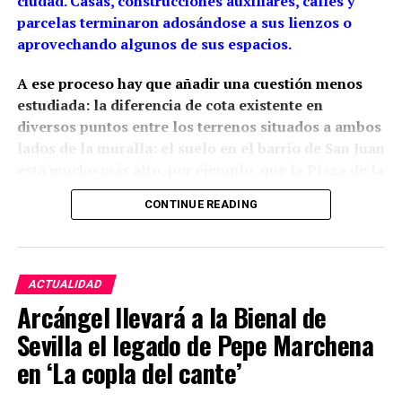
ciudad. Casas, construcciones auxiliares, calles y
parcelas terminaron adosándose a sus lienzos o
aprovechando algunos de sus espacios.
A ese proceso hay que añadir una cuestión menos
estudiada: la diferencia de cota existente en
diversos puntos entre los terrenos situados a ambos
lados de la muralla: el suelo en el barrio de San Juan
está mucho más alto, por ejemplo, que la Plaza de la
Constitución.
La arqueología ha demostrado que
CONTINUE READING
esta relación con el relieve estaba presente desde la
propia construcción medieval, aunque las cotas
actuales son también resultado de siglos de
rellenos, excavaciones y modificaciones urbanas.
ACTUALIDAD
Arcángel llevará a la Bienal de
Siglo XIII: una muralla adaptada
Sevilla el legado de Pepe Marchena
al relieve
en ‘La copla del cante’
Tania Bellido Márquez sitúa la construcción del