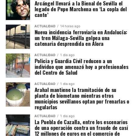
Arcángel llevará a la Bienal de Sevilla el
en el circuito legal mediante operaciones de
legado de Pepe Marchena en ‘La copla del
La documentación de 1828 confirma que
José
blanqueo de capitales.
cante’
Cantero solicitó permiso para adosar una vivienda
La investigación, bautizada como ‘Drink/Alambique’,
en los Arquillos de la Rosa. Francisco Díaz pidió
ACTUALIDAD
14 horas ago
Nueva incidencia ferroviaria en Andalucía:
se ha saldado por el momento con 13 personas
construir en una rinconada formada por la «muralla
un tren Málaga-Sevilla golpea una
detenidas y otras cuatro investigadas. Hacienda
redonda» de la Plaza de los Hortelanos. Antonio
catenaria desprendida en Álora
calcula provisionalmente en 11,9 millones de euros
García Pargañeda recibió cuatro varas en los
las cuotas de IVA presuntamente defraudadas
Arquillos de la Rosa con obligación de edificar en
ACTUALIDAD
1 día ago
Policia y Guardia Civil reducen a un
durante los ejercicios fiscales comprendidos entre
quince días. Pedro del Campillo solicitó intervenir
individuo que amenazó hoy a profesionales
2018 y 2025. La cifra, advierten los investigadores,
sobre un «terraplén intermedio entre las murallas».
del Centro de Salud
todavía podría aumentar a medida que se estudie la
documentación intervenida.
ACTUALIDAD
1 día ago
Arahal mantiene la tramitación de su
planta de biometano mientras otros
Registros en La Puebla de Cazalla
municipios sevillanos optan por frenarlas o
regularlas
La conexión con La Puebla no es meramente
territorial. La fase operativa se desarrolló el pasado
ACTUALIDAD
1 día ago
La Puebla de Cazalla, entre los escenarios
14 de julio de 2026 y comprendió nueve entradas y
de una operación contra un fraude de casi
registros en sociedades mercantiles situadas en La
12 millones de euros en el comercio de