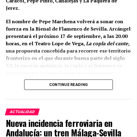
Caracol, Pepe Pinto, Canalejas y La Paquera de
tongadas de cal hasta conformar la liza,
Jerez.
documentada a una cota de 133,48 metros sobre el
nivel del mar.
El nombre de Pepe Marchena volverá a sonar con
fuerza en la Bienal de Flamenco de Sevilla. Arcángel
presentará el próximo 17 de septiembre, a las 20.00
horas, en el Teatro Lope de Vega,
La copla del cante
,
una propuesta concebida para recorrer ese territorio
fronterizo en el que durante buena parte del siglo
XX la canción andaluza, la copla y el flamenco se
encontraron y se transformaron mutuamente.
CONTINUE READING
La propia organización ha definido el espectáculo
como una revisión del estrecho vínculo histórico
entre flamenco y copla, pero existe un dato
especialmente relevante para Marchena: el
ACTUALIDAD
repertorio está inspirado expresamente en
Nueva incidencia ferroviaria en
Marchena, Caracol, Pepe Pinto, Canalejas y La
Andalucía: un tren Málaga-Sevilla
Paquera de Jerez. Es decir, Pepe Marchena no
Está arqueológicamente demostrado que, al menos