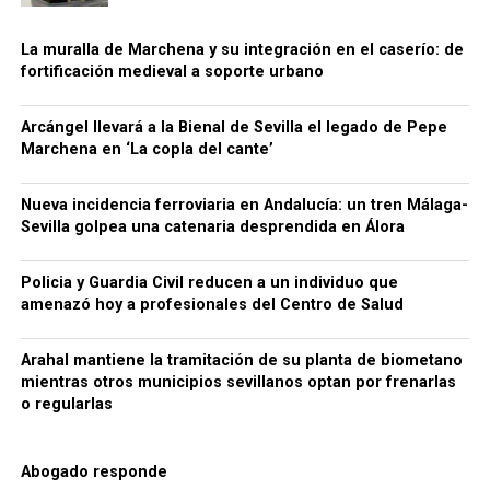
Agencia Tributaria considera que este
procedimiento generaba también una situación de
La muralla de Marchena y su integración en el caserío: de
fortificación medieval a soporte urbano
competencia desleal dentro del sector.
Para dificultar el seguimiento de las operaciones, la
Arcángel llevará a la Bienal de Sevilla el legado de Pepe
organización habría empleado además sociedades
Marchena en ‘La copla del cante’
instrumentales, testaferros y facturas falsas,
siempre según la investigación policial y tributaria.
Nueva incidencia ferroviaria en Andalucía: un tren Málaga-
Conviene mantener esta precisión: los hechos se
Sevilla golpea una catenaria desprendida en Álora
Una cuestión pendiente: medir
encuentran todavía dentro de un procedimiento
judicial y las personas investigadas conservan su
Policia y Guardia Civil reducen a un individuo que
las diferencias de cota
presunción de inocencia mientras no exista una
amenazó hoy a profesionales del Centro de Salud
resolución judicial firme.
El estudio arqueológico de Bellido confirma que la
Arahal mantiene la tramitación de su planta de biometano
topografía desempeñó un papel importante desde la
66.000 euros, relojes de lujo y bienes
mientras otros municipios sevillanos optan por frenarlas
construcción inicial de la fortificación. También
o regularlas
demuestra la existencia de rellenos, niveles de
bloqueados
ocupación y modificaciones posteriores.
Sin
La actuación policial ha permitido bloquear 35
embargo, no existe en los trabajos consultados una
Abogado responde