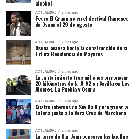
alcohol
Puebla de Cazalla, Valencia, Badajoz y Córdoba,
además del registro de un domicilio particular en La
ACTUALIDAD
2 días ago
Puebla de Cazalla. La información oficial no precisa,
Pedro El Granaino en el destival flamenco
de Osuna el 29 de agosto
al menos por ahora, cuántas de las nueve empresas
registradas se encontraban concretamente en el
municipio sevillano, por lo que no sería correcto
ACTUALIDAD
2 días ago
El siglo XIX transforma
Osuna avanza hacia la construcción de su
atribuir a La Puebla la totalidad de esos registros.
futura Residencia de Mayores
definitivamente la relación entre
La operación se desarrolló bajo la dirección de la
Sección Civil y de Instrucción del Tribunal de
muralla y ciudad
ACTUALIDAD
2 días ago
Instancia de Morón de la Frontera, plaza número 2,
La Junta invierte tres millones en renovar
20 kilómetros de la A-92 en Sevilla en Los
órgano judicial competente en la investigación. La
El proceso de ocupación fue acompañado por otro
Alcores, La Puebla y Osuna
existencia y actual denominación de este Tribunal
fenómeno: la demolición de los tramos que
de Instancia está igualmente recogida por el
dificultaban la circulación y la expansión urbana.
ACTUALIDAD
2 días ago
Ministerio de Justicia.
Cuatro internos de Sevilla II peregrinan a
Fátima junto a la Vera Cruz de Marchena
Bellido señala que durante el siglo XIX se
Una estructura de más de treinta
produjeron importantes destrucciones:
desapareció
buena parte de la Puerta de Osuna, se abrió la calle
sociedades
ACTUALIDAD
2 días ago
La torre de San Juan conserva las huellas
San Francisco cortando el recinto,
la apertura de la