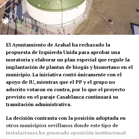
comienza una ocupación urbana
Osuna.
claramente documentada
El episodio no es un hecho completamente aislado.
Profesionales consultados por este medio vienen
El cambio resulta mucho más evidente a partir del
alertando de repetidos episodios de amenazas,
siglo XIX.
José Alcaide Villalobos documenta para
comportamientos agresivos y situaciones
1817 un
aumento de solicitudes de permisos para
El Ayuntamiento de Arahal ha rechazado la
conflictivas en el centro de salud, algunos
construir en los «arquillos del Arco de la Rosa».
Ese
propuesta de Izquierda Unida para aprobar una
relacionados, según estos testimonios, con personas
mismo año Rafael Gómez, alguacil ordinario y
moratoria y elaborar un plan especial que regule la
que llegan bajo los efectos de drogas.
portero del Ayuntamiento, ocupaba el
torreón de la
implantación de plantas de biogás y biometano en el
Puerta Real o de Osuna porque no podía costear el
municipio. La iniciativa contó únicamente con el
La preocupación por las agresiones a sanitarios no
alquiler de una vivienda.
apoyo de IU, mientras que el PP y el grupo no
es nueva. El Área de Gestión Sanitaria de Osuna puso
adscrito votaron en contra, por lo que el proyecto
en marcha este mismo año formación específica con
previsto en el paraje Casablanca continuará su
la Guardia Civil para prevenir y afrontar este tipo de
tramitación administrativa.
situaciones, una iniciativa que debía extenderse,
entre otros lugares, a los profesionales del centro
La decisión contrasta con la posición adoptada en
de salud de Marchena.
otros municipios sevillanos donde este tipo de
instalaciones ha generado oposición institucional.
El problema tiene además una dimensión andaluza.