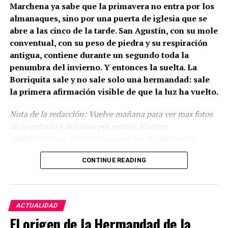
Marchena ya sabe que la primavera no entra por los
almanaques, sino por una puerta de iglesia que se
abre a las cinco de la tarde. San Agustín, con su mole
conventual, con su peso de piedra y su respiración
antigua, contiene durante un segundo toda la
penumbra del invierno. Y entonces la suelta. La
Borriquita sale y no sale solo una hermandad: sale
la primera afirmación visible de que la luz ha vuelto.
Nota de la redacción: Vuelve mañana para ver mas fotos
de la entrada y del paso por centro. Nuestro
agradecimiento a la Hermanadad por las facilidades
dadas para la realización de este reportaje.
CONTINUE READING
Marchena abrió este Domingo de Ramos la puerta
ACTUALIDAD
grande de su Semana Santa con la salida de la
El origen de la Hermandad de la
Hermandad de la Borriquita desde la iglesia de San