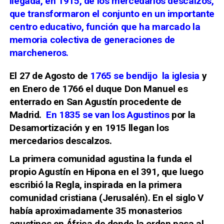
llegada, en 1915, de los mercedarios descalzos,
que transformaron el conjunto en un importante
centro educativo, función que ha marcado la
memoria colectiva de generaciones de
marcheneros.
El 27 de Agosto de
1765 se bendijo
la iglesia
y
en Enero de
1766 e
l duque Don Manuel es
enterrado en San Agustín procedente de
Madrid.
En
1835 se van los Agustinos
por la
Desamortización y en
1915 ll
egan los
mercedarios
descalzos.
La primera comunidad agustina la funda el
propio Agustín en Hipona en el 391, que luego
escribió la Regla, inspirada en la primera
comunidad cristiana (Jerusalén). En el siglo V
había aproximadamente 35 monasterios
agustinos en África de donde la orden pasa al