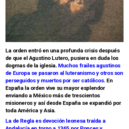
La orden entró en una profunda crisis después
de que el Agustino Lutero, pusiera en duda los
dogmas de la iglesia.
Muchos frailes agustinos
de Europa se pasaron al luteranismo
y otros son
perseguidos y muertos por ser católicos.
E
n
España la orden vive su mayor esplendor
enviando
a México más de trescientos
misioneros y así desde España se expandió por
toda América y Asia.
La de Regla es devoción leonesa traída a
Andalucía en torno a 1365 por Ponces y