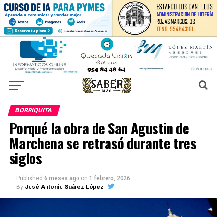
BORRIQUITA
Porqué la obra de San Agustin de
Marchena se retrasó durante tres
siglos
Published
6 meses ago
on
1 febrero, 2026
By
José Antonio Suárez López