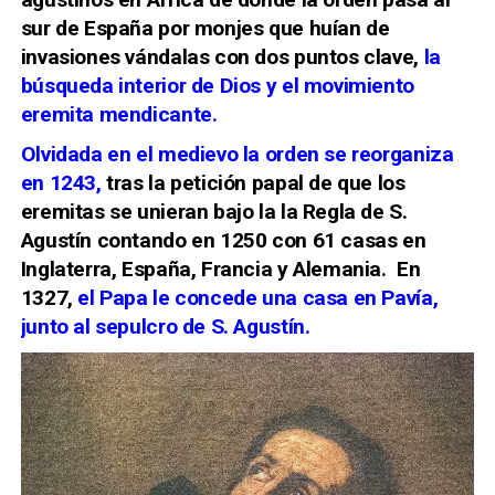
sur de España por monjes que huían de
invasiones vándalas con dos puntos clave,
la
búsqueda interior de Dios y el movimiento
eremita mendicante.
Olvidada en el medievo la orden se reorganiza
en 1243,
tras la petición papal de que los
eremitas se unieran bajo la la Regla de S.
Agustín contando en 1250 con 61 casas en
Inglaterra, España, Francia y Alemania. En
1327,
el Papa le concede una casa en Pavía,
junto al sepulcro de S. Agustín.