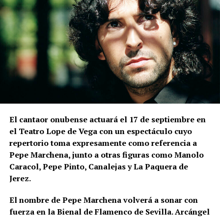
de San Juan, mientras que la Alcazaba ocupaba la
zona elevada de La Mota.
Las excavaciones realizadas en el sector nororiental
de la Alcazaba son especialmente relevantes para
comprender la relación entre muralla y topografía.
Bellido señala que los constructores aprovecharon
expresamente el desnivel del cerro de La Mota.
En la
parte superior levantaron la muralla y, en una
posición inferior, una
estructura ataludada que
El cantaor onubense actuará el 17 de septiembre en
inicialmente servía como refuerzo o contrafuerte y
el Teatro Lope de Vega con un espectáculo cuyo
que posteriormente adquirió función de antemuro o
repertorio toma expresamente como referencia a
barbacana.
Entre ambas estructuras se fueron
Pepe Marchena, junto a otras figuras como Manolo
colocando rellenos de tierra separados por
Caracol, Pepe Pinto, Canalejas y La Paquera de
tongadas de cal hasta conformar la liza,
Jerez.
documentada a una cota de 133,48 metros sobre el
nivel del mar.
El nombre de Pepe Marchena volverá a sonar con
fuerza en la Bienal de Flamenco de Sevilla. Arcángel