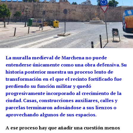
La muralla medieval de Marchena no puede
entenderse únicamente como una obra defensiva. Su
historia posterior muestra un proceso lento de
transformación en el que el recinto fortificado fue
perdiendo su función militar y quedó
progresivamente incorporado al crecimiento de la
ciudad. Casas, construcciones auxiliares, calles y
parcelas terminaron adosándose a sus lienzos o
aprovechando algunos de sus espacios.
A ese proceso hay que añadir una cuestión menos