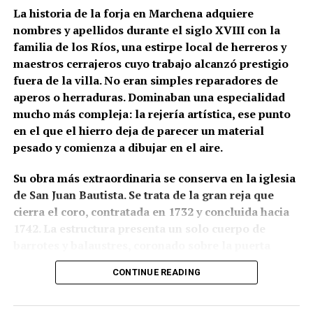
presentarse como definitiva mientras no exista una
La historia de la forja en Marchena adquiere
comprobación arqueológica del paramento.
nombres y apellidos durante el siglo XVIII con la
familia de los Ríos, una estirpe local de herreros y
La formulación histórica más rigurosa sería, por
maestros cerrajeros cuyo trabajo alcanzó prestigio
tanto, que Hernán Ruiz II inspeccionó la torre de San
fuera de la villa. No eran simples reparadores de
Juan en 1567 y pudo intervenir en el proyecto de su
aperos o herraduras. Dominaban una especialidad
transformación, mientras que Diego de Velasco
mucho más compleja: la rejería artística, ese punto
aparece relacionado con la ejecución o culminación
en el que el hierro deja de parecer un material
del chapitel y del campanario durante las últimas
pesado y comienza a dibujar en el aire.
décadas del siglo XVI.
Su obra más extraordinaria se conserva en la iglesia
La torre que hoy vemos no pertenece a un único
de San Juan Bautista. Se trata de la gran reja que
momento ni a un solo autor. Es una arquitectura
cierra el coro, contratada en 1732 y concluida hacia
construida por capas: una base de origen medieval,
1742. La estructura presenta un solo cuerpo de
una gran reforma renacentista y posteriores
barrotes y balaustres, coronado sobre la puerta
reparaciones que fueron configurando una de las
central por un gran remate ornamental. En lo alto
siluetas más reconocibles del patrimonio
CONTINUE READING
aparece una corona real flanqueada por ángeles con
monumental de Marchena.
palmas; a ambos lados se levantan pequeñas
espadañas con campanas, unidas mediante