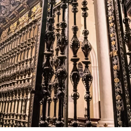
El resultado fue una torre en la que conviven la
tradición constructiva mudéjar y el lenguaje
renacentista. El cuerpo de campanas presenta
grandes arcos de medio punto, mientras que el friso
y el chapitel incorporan azulejería, uno de los
elementos más característicos de la arquitectura
religiosa marchenera. El Plan Especial de Protección
del Conjunto Histórico de Marchena describe
precisamente la torre como una construcción
rematada por chapitel y decorada con azulejos tanto
en el friso como en su coronación.
La lectura de los muros permite plantear que el
actual campanario se levantó sobre una torre
anterior, probablemente medieval. Los dos arcos
aparentemente tapiados visibles bajo el friso
cerámico podrían ser una de las huellas de aquella
fase primitiva, aunque esta hipótesis no debe