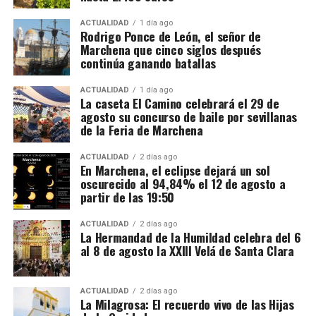
El salario mínimo oficial francés es de 12,02 euros
referencia obligada
para los pintores de su tiempo. Es
brutos por hora. Sin embargo, las ofertas actuales
ACTUALIDAD
1 día ago
aquí donde entra en juego la figura de
Vasco Pereira
.
Rodrigo Ponce de León, el señor de
consultadas por France Travail ofrecen entre 12,31 y
Marchena que cinco siglos después
14,50 euros brutos, dependiendo de la finca y del
continúa ganando batallas
trabajo realizado.
ACTUALIDAD
1 día ago
La caseta El Camino celebrará el 29 de
CCOO calcula unos ingresos de entre 1.900 y 2.337
agosto su concurso de baile por sevillanas
euros netos mensuales, que pueden aproximarse a
de la Feria de Marchena
2.400 euros cuando se realizan horas extraordinarias
o se reciben complementos.
ACTUALIDAD
2 días ago
En Marchena, el eclipse dejará un sol
oscurecido al 94,84% el 12 de agosto a
La jornada ordinaria es de 35 horas semanales. Las
partir de las 19:50
horas adicionales deben pagarse con los siguientes
recargos:
ACTUALIDAD
2 días ago
La Hermandad de la Humildad celebra del 6
al 8 de agosto la XXIII Velá de Santa Clara
De la hora 36 a la 43: un 25% más.
Desde la hora 44: un 50% más.
ACTUALIDAD
2 días ago
La Milagrosa: El recuerdo vivo de las Hijas
El contrato también debe incluir una compensación