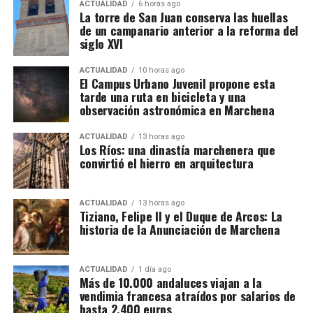
ACTUALIDAD
6 horas ago
han pasado de padres a hijos y se mantienen desde
La torre de San Juan conserva las huellas
hace décadas.
de un campanario anterior a la reforma del
siglo XVI
Cuándo comienza la vendimia
ACTUALIDAD
10 horas ago
El Campus Urbano Juvenil propone esta
Las primeras incorporaciones están previstas desde
tarde una ruta en bicicleta y una
mediados de agosto en las zonas francesas donde la
observación astronómica en Marchena
uva madura antes. La campaña se extenderá durante
ACTUALIDAD
13 horas ago
septiembre en regiones como Borgoña, Champaña,
Los Ríos: una dinastía marchenera que
Beaujolais y Burdeos.
convirtió el hierro en arquitectura
Los contratos suelen durar entre diez días y tres
semanas. Algunos trabajadores enlazan varias
ACTUALIDAD
13 horas ago
Felipe II, consciente del talento de Tiziano, le confió
Tiziano, Felipe II y el Duque de Arcos: La
explotaciones y permanecen en Francia durante más
historia de la Anunciación de Marchena
la realización de sus
Poesías
,
una serie de cuadros
de un mes. La fecha exacta depende de la
mitológicos que desbordaban
sensualidad y
maduración de la uva y de las temperaturas.
sofisticación.
Pero si hay una obra que impactó
ACTUALIDAD
1 día ago
profundamente al monarca, fue
La Anunciación
de
Más de 10.000 andaluces viajan a la
Cuánto se cobra
vendimia francesa atraídos por salarios de
Tiziano. Su dramatismo, la iluminación etérea y la
hasta 2.400 euros
intensidad emocional la convirtieron en una