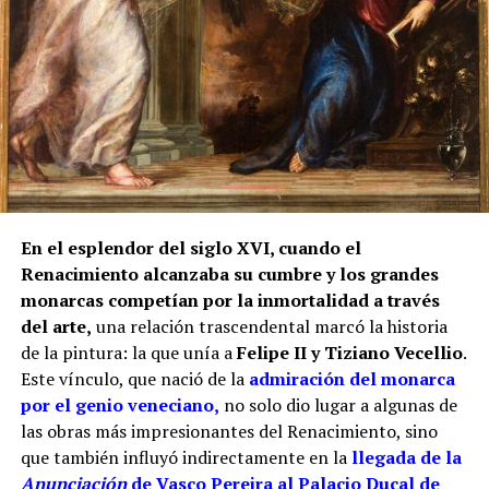
Manuel Clavijo Andújar, aporta un matiz
fundamental. Al presentarse para realizar dos rejas
en la iglesia de San Miguel de Morón de la Frontera,
Juan de los Ríos Vallejo incluyó entre sus méritos
profesionales la reja del coro de San Juan de
Marchena, afirmando que en ella había contado con
la ayuda de su padre. También se atribuía una reja
para la capilla mayor de la misma iglesia
marchenera y otra obra destinada al sagrario de la
En el esplendor del siglo XVI, cuando el
Casa Grande de San Francisco de Sevilla.
Renacimiento alcanzaba su cumbre y los grandes
monarcas competían por la inmortalidad a través
Por tanto, más que buscar una sola mano, resulta
del arte,
una relación trascendental marcó la historia
más correcto hablar del taller de los Ríos. Cristóbal
de la pintura: la que unía a
Felipe II y Tiziano Vecellio
.
habría transmitido el oficio a sus hijos, mientras
Este vínculo, que nació de la
admiración del monarca
Juan fue adquiriendo progresivamente mayor
por el genio veneciano,
no solo dio lugar a algunas de
responsabilidad artística. La reja del coro pudo ser
las obras más impresionantes del Renacimiento, sino
una obra de juventud realizada bajo la dirección o
que también influyó indirectamente en la
llegada de la
con la colaboración paterna. Los documentos
Anunciación
de Vasco Pereira al Palacio Ducal de