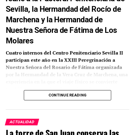
Sevilla, la Hermandad del Rocío de
Marchena y la Hermandad de
Nuestra Señora de Fátima de Los
Molares
Cuatro internos del Centro Penitenciario Sevilla II
participan este año en la XXIII Peregrinación a
Nuestra Señora del Rosario de Fátima organizada
por la Hermandad de la Vera Cruz de Marchena, una
experiencia en la que el viaje físico se convierte
también en un camino de convivencia, oración y
reflexión personal.
CONTINUE READING
Según ha comunicado la propia corporación
marchenera, la participación ha sido posible gracias
ACTUALIDAD
a la colaboración de la Pastoral Penitenciaria de la
La torre de San Juan conserva las
Archidiócesis de Sevilla, a la que se han sumado la