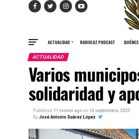
ACTUALIDAD
RADIOLUZ PODCAST
QUIÉNES
ACTUALIDAD
Varios municipo
solidaridad y ap
Published
11 meses ago
on
16 septiembre, 2025
By
José Antonio Suárez López