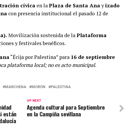
ración cívica
en la
Plaza de Santa Ana
y
izado
ina
con presencia institucional el pasado 12 de
a).
Movilización sostenida de la
Plataforma
ciones y festivales benéficos.
dana
“Écija por Palestina” para
16 de septiembre
ca plataforma local; no es acto municipal.
MARCHENA
MORÓN
PALESTINA
UP NEXT
nidad
Agenda cultural para Septiembre
si están
en la Campiña sevillana
dalucía