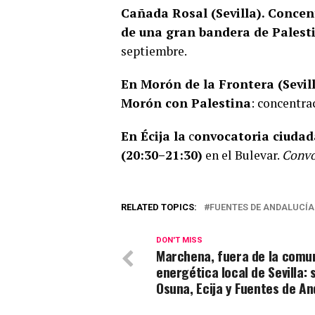
Cañada Rosal (Sevilla).
Concent
de una gran bandera de Palest
septiembre.
En Morón de la Frontera (Sevill
Morón con Palestina
: concentra
En Écija la
c
onvocatoria ciuda
(20:30–21:30)
en el Bulevar.
Convo
RELATED TOPICS:
FUENTES DE ANDALUCÍA
DON'T MISS
Marchena, fuera de la comu
energética local de Sevilla: 
Osuna, Ecija y Fuentes de An