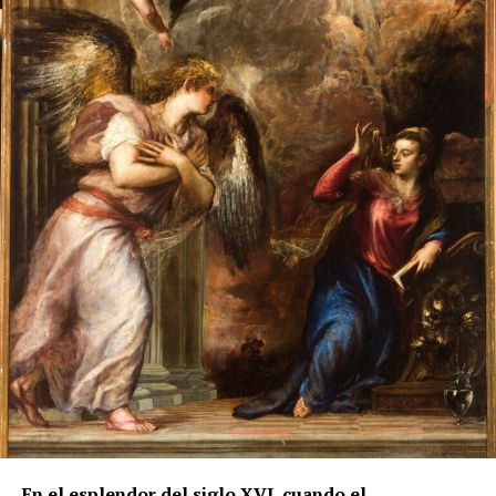
funcionamiento de un taller familiar. Manuel
Antonio Ramos Suárez atribuye la realización a
Cristóbal de los Ríos, herrero de Marchena, y señala
que los últimos pagos fueron entregados a José y
Juan de los Ríos, hijos y herederos del maestro. El
dorado y la policromía se ejecutaron
posteriormente, entre 1755 y 1757, por el pintor
Francisco Palomino.
Sin embargo, otro documento de 1780, estudiado por
Manuel Clavijo Andújar, aporta un matiz
fundamental. Al presentarse para realizar dos rejas
en la iglesia de San Miguel de Morón de la Frontera,
Juan de los Ríos Vallejo incluyó entre sus méritos
profesionales la reja del coro de San Juan de
Marchena, afirmando que en ella había contado con
la ayuda de su padre. También se atribuía una reja
para la capilla mayor de la misma iglesia
marchenera y otra obra destinada al sagrario de la
En el esplendor del siglo XVI, cuando el