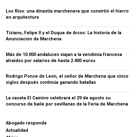
personaje secundario del séquito real, sino como el
capitán que encabeza la conquista.
Los Ríos: una dinastía marchenera que convirtió el hierro
Pero el gran evento para el sur de la Península
en arquitectura
llegará justo un año después. El 2 de agosto de 2027,
Andalucía será atravesada por un nuevo eclipse
Torrigiano y el Duque de Arcos
Tiziano, Felipe II y el Duque de Arcos: La historia de la
total. «Este sí será visible al 100% en el sur, y además
Anunciación de Marchena
ocurrirá en torno a la una de la tarde. Literalmente,
se va a hacer de noche en pleno día», anunció Inazio.
Más de 10.000 andaluces viajan a la vendimia francesa
atraídos por salarios de hasta 2.400 euros
Aunque a nivel global este eclipse de 2027 alcanzará
los 6 minutos de totalidad en el norte de África, en
el sur de España la oscuridad diurna se prolongará
Rodrigo Ponce de León, el señor de Marchena que cinco
siglos después continúa ganando batallas
durante unos formidables 4 minutos y medio. A esta
dupla de eventos totales le seguirá un eclipse anular
en enero de 2028, donde la Luna, ligeramente más
La caseta El Camino celebrará el 29 de agosto su
concurso de baile por sevillanas de la Feria de Marchena
alejada de la Tierra, dejará visible un impresionante
La Agenda Cultural de la Junta de Andalucía explica
«anillo de fuego».
que el marqués partió de Marchena y, después de un
Abogado responde
breve asedio, logró apoderarse de la fortaleza en
Un peligro indoloro e irreversible
Actualidad
octubre de 1483. La documentación no permite