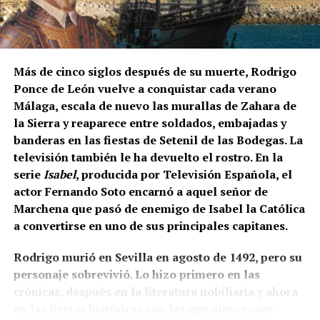
Los contratos suelen durar entre diez días y tres
semanas. Algunos trabajadores enlazan varias
Felipe II, consciente del talento de Tiziano, le confió
explotaciones y permanecen en Francia durante más
la realización de sus
Poesías
,
una serie de cuadros
Más de cinco siglos después de su muerte, Rodrigo
de un mes. La fecha exacta depende de la
mitológicos que desbordaban
sensualidad y
Ponce de León vuelve a conquistar cada verano
maduración de la uva y de las temperaturas.
sofisticación.
Pero si hay una obra que impactó
Málaga, escala de nuevo las murallas de Zahara de
profundamente al monarca, fue
La Anunciación
de
la Sierra y reaparece entre soldados, embajadas y
Cuánto se cobra
Tiziano. Su dramatismo, la iluminación etérea y la
banderas en las fiestas de Setenil de las Bodegas. La
intensidad emocional la convirtieron en una
televisión también le ha devuelto el rostro. En la
El salario mínimo oficial francés es de 12,02 euros
referencia obligada
para los pintores de su tiempo. Es
serie
Isabel
, producida por Televisión Española, el
brutos por hora. Sin embargo, las ofertas actuales
aquí donde entra en juego la figura de
Vasco Pereira
.
actor Fernando Soto encarnó a aquel señor de
consultadas por France Travail ofrecen entre 12,31 y
Marchena que pasó de enemigo de Isabel la Católica
14,50 euros brutos, dependiendo de la finca y del
a convertirse en uno de sus principales capitanes.
trabajo realizado.
Rodrigo murió en Sevilla en agosto de 1492, pero su
CCOO calcula unos ingresos de entre 1.900 y 2.337
personaje sobrevivió. Lo hizo primero en las
euros netos mensuales, que pueden aproximarse a
crónicas, después en la literatura nobiliaria y ahora
2.400 euros cuando se realizan horas extraordinarias
en las fiestas históricas con las que numerosos
o se reciben complementos.