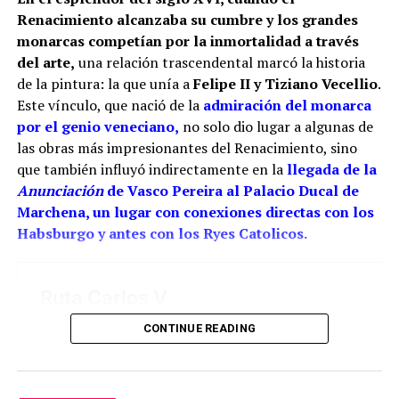
Casa Grande de San Francisco de Sevilla.
Renacimiento alcanzaba su cumbre y los grandes
monarcas competían por la inmortalidad a través
Por tanto, más que buscar una sola mano, resulta
del arte,
una relación trascendental marcó la historia
más correcto hablar del taller de los Ríos. Cristóbal
de la pintura: la que unía a
Felipe II y Tiziano Vecellio
.
habría transmitido el oficio a sus hijos, mientras
Este vínculo, que nació de la
admiración del monarca
Juan fue adquiriendo progresivamente mayor
por el genio veneciano,
no solo dio lugar a algunas de
responsabilidad artística. La reja del coro pudo ser
las obras más impresionantes del Renacimiento, sino
una obra de juventud realizada bajo la dirección o
que también influyó indirectamente en la
llegada de la
con la colaboración paterna. Los documentos
Anunciación
de Vasco Pereira al Palacio Ducal de
conservan las dos perspectivas: las cuentas
Marchena, un lugar con conexiones directas con los
parroquiales relacionan el encargo con Cristóbal y
Habsburgo y antes con los Ryes Catolicos.
los pagos finales con sus herederos; el expediente
profesional de Juan reivindica su intervención
directa.
La reja de San Juan demuestra hasta dónde llegó
CONTINUE READING
aquella familia. Su decoración calada, los
balaustres, las guirnaldas, las figuras humanas y las
aplicaciones metálicas convierten el conjunto coral