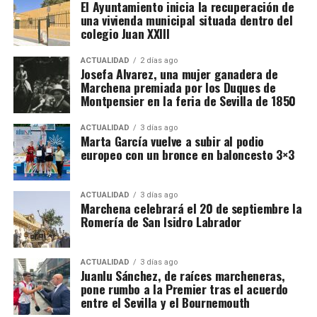
El Ayuntamiento inicia la recuperación de
contingentes concejiles y especialistas en artillería.
21:29 horas, pero para entonces el Sol ya habrá
templos se conservan tesoros del arte renacentista,
una vivienda municipal situada dentro del
El marqués fue uno de sus capitanes más
desaparecido desde Marchena. Por ello, será
colegio Juan XXIII
incluyendo obras de Durero, Ribera, Murillo,
destacados, pero la conquista fue una empresa
especialmente importante elegir un lugar elevado,
Zurbarán y Lucas Jordán.
militar de la Corona.
despejado y con buena visibilidad hacia el oeste
ACTUALIDAD
2 días ago
Josefa Alvarez, una mujer ganadera de
para poder seguir el fenómeno hasta la puesta de
Marchena premiada por los Duques de
Zahara: la batalla que vuelve a
sol.
Montpensier en la feria de Sevilla de 1850
librarse en las calles
ACTUALIDAD
3 días ago
Marta García vuelve a subir al podio
Donde la memoria de Rodrigo Ponce de León
europeo con un bronce en baloncesto 3×3
alcanza una intensidad excepcional es en Zahara de
la Sierra. Cada otoño, en octubre, sus vecinos
ACTUALIDAD
3 días ago
representan la toma castellana de la villa, ocurrida
Marchena celebrará el 20 de septiembre la
Romería de San Isidro Labrador
en 1483.
La recreación incluye campamentos nazaríes y
ACTUALIDAD
3 días ago
cristianos, desfiles, intercambios de alimentos,
Juanlu Sánchez, de raíces marcheneras,
escaramuzas, caballos, escaladores y la capitulación
pone rumbo a la Premier tras el acuerdo
entre el Sevilla y el Bournemouth
de los defensores. Rodrigo no aparece aquí como un