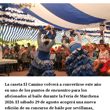
Alojamiento, comida y
transporte
No todas las explotaciones ofrecen las mismas
condiciones. Algunas proporcionan alojamiento y
comida gratuitamente, otras solamente vivienda o
una comida diaria y también existen contratos sin
manutención ni alojamiento.
El trabajador debe comprobar antes de salir:
Salario bruto por hora.
Duración mínima del contrato.
La caseta El Camino volverá a convertirse este año
Horario y pago de horas extraordinarias.
en uno de los puntos de encuentro para los
Condiciones del alojamiento.
aficionados al baile durante la Feria de Marchena
Comidas incluidas.
2026. El sábado 29 de agosto acogerá una nueva
edición de su concurso de baile por sevillanas,
Transporte hasta las parcelas.