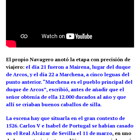
El propio Navagero anotó la etapa con precisión de
viajero:
el día 21 fueron a Mairena, lugar del duque
de Arcos, y el día 22 a Marchena, a cinco leguas del
punto anterior. “Marchena es el pueblo principal del
duque de Arcos”, escribió, antes de añadir que el
señor obtenía de ella 12.000 ducados al año y que
allí se criaban buenos caballos de silla.
La escena hay que situarla en el gran contexto de
1526. Carlos V e Isabel de Portugal se habían casado
en el Real Alcázar de Sevilla el 11 de marzo
, en uno