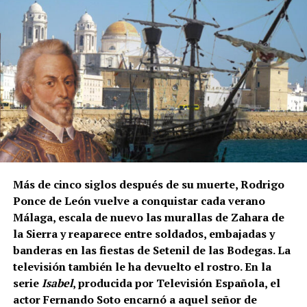
Cuándo comienza la vendimia
Las primeras incorporaciones están previstas desde
mediados de agosto en las zonas francesas donde la
uva madura antes. La campaña se extenderá durante
septiembre en regiones como Borgoña, Champaña,
Beaujolais y Burdeos.
Los contratos suelen durar entre diez días y tres
semanas. Algunos trabajadores enlazan varias
explotaciones y permanecen en Francia durante más
Más de cinco siglos después de su muerte, Rodrigo
de un mes. La fecha exacta depende de la
Ponce de León vuelve a conquistar cada verano
maduración de la uva y de las temperaturas.
Málaga, escala de nuevo las murallas de Zahara de
la Sierra y reaparece entre soldados, embajadas y
Cuánto se cobra
banderas en las fiestas de Setenil de las Bodegas. La
televisión también le ha devuelto el rostro. En la
El salario mínimo oficial francés es de 12,02 euros
serie
Isabel
, producida por Televisión Española, el
brutos por hora. Sin embargo, las ofertas actuales
actor Fernando Soto encarnó a aquel señor de