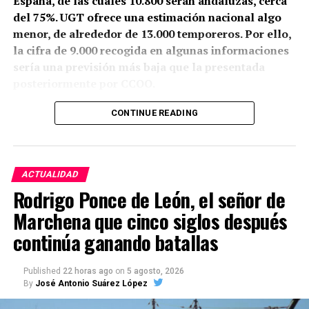
España, de las cuales 10.800 serán andaluzas, cerca
del 75%. UGT ofrece una estimación nacional algo
menor, de alrededor de 13.000 temporeros. Por ello,
la cifra de 9.000 recogida en algunas informaciones
sería una previsión más baja que la presentada
posteriormente por CCOO.
Granada y Jaén aportarán conjuntamente unos 8.000
CONTINUE READING
trabajadores. También partirán cuadrillas desde la
Sierra Norte de Córdoba, la Sierra de Cádiz, el sur de
Sevilla, la zona malagueña de Teba y varios
ACTUALIDAD
municipios de Almería.
Rodrigo Ponce de León, el señor de
La mayoría no viaja a buscar trabajo sobre el
Marchena que cinco siglos después
terreno. Aproximadamente el 90% repite campaña y
continúa ganando batallas
se desplaza en cuadrillas contratadas previamente
por explotaciones que ya conocen. Muchos puestos
Published
22 horas ago
on
5 agosto, 2026
han pasado de padres a hijos y se mantienen desde
By
José Antonio Suárez López
hace décadas.