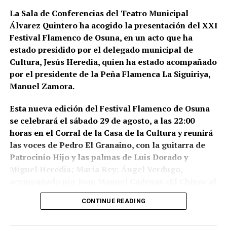
14 de julio de 2026 y comprendió nueve entradas y
La Sala de Conferencias del Teatro Municipal
registros en sociedades mercantiles situadas en La
Álvarez Quintero ha acogido la presentación del XXI
Puebla de Cazalla, Valencia, Badajoz y Córdoba,
Festival Flamenco de Osuna, en un acto que ha
además del registro de un domicilio particular en La
estado presidido por el delegado municipal de
Puebla de Cazalla. La información oficial no precisa,
Cultura, Jesús Heredia, quien ha estado acompañado
al menos por ahora, cuántas de las nueve empresas
por el presidente de la Peña Flamenca La Siguiriya,
registradas se encontraban concretamente en el
Manuel Zamora.
municipio sevillano, por lo que no sería correcto
atribuir a La Puebla la totalidad de esos registros.
Esta nueva edición del Festival Flamenco de Osuna
se celebrará el sábado 29 de agosto, a las 22:00
La operación se desarrolló bajo la dirección de la
horas en el Corral de la Casa de la Cultura y reunirá
Sección Civil y de Instrucción del Tribunal de
las voces de Pedro El Granaino, con la guitarra de
Instancia de Morón de la Frontera, plaza número 2,
Patrocinio Hijo y las palmas de Luis Dorado y
órgano judicial competente en la investigación. La
Miguel Heredia; María Rey; Ángel Verdugo,
existencia y actual denominación de este Tribunal
acompañado por Juan Manuel Cadenas «El Chino» al
de Instancia está igualmente recogida por el
toque y María José e Isabel León a las palmas y
Ministerio de Justicia.
CONTINUE READING
Montse Cortés acompañada por la guitarra de
Una estructura de más de treinta
Eduardo Cortés.