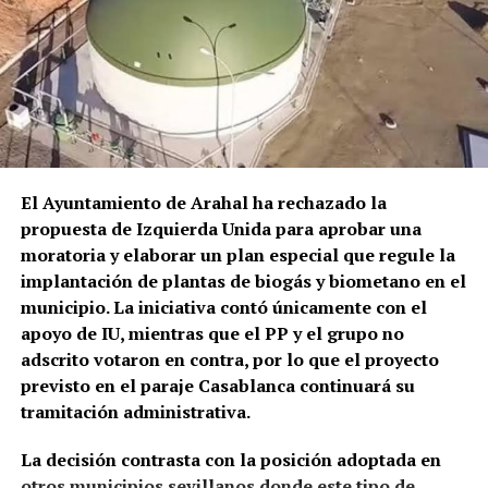
sacado en una silla de ruedas y trasladado en
ambulancia al Hospital Universitario La Merced de
Osuna.
El episodio no es un hecho completamente aislado.
Profesionales consultados por este medio vienen
alertando de repetidos episodios de amenazas,
comportamientos agresivos y situaciones
El Ayuntamiento de Arahal ha rechazado la
conflictivas en el centro de salud, algunos
propuesta de Izquierda Unida para aprobar una
relacionados, según estos testimonios, con personas
moratoria y elaborar un plan especial que regule la
que llegan bajo los efectos de drogas.
implantación de plantas de biogás y biometano en el
municipio. La iniciativa contó únicamente con el
La preocupación por las agresiones a sanitarios no
apoyo de IU, mientras que el PP y el grupo no
es nueva. El Área de Gestión Sanitaria de Osuna puso
adscrito votaron en contra, por lo que el proyecto
en marcha este mismo año formación específica con
previsto en el paraje Casablanca continuará su
la Guardia Civil para prevenir y afrontar este tipo de
tramitación administrativa.
situaciones, una iniciativa que debía extenderse,
entre otros lugares, a los profesionales del centro
La decisión contrasta con la posición adoptada en
de salud de Marchena.
otros municipios sevillanos donde este tipo de