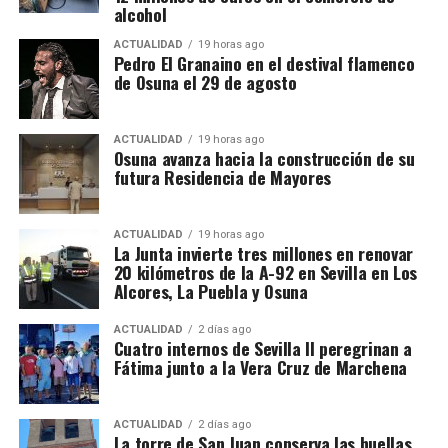
datos que permitan identificar públicamente a las
de 36 millones de euros. En la provincia de Sevilla se
alcohol
empresas o a los detenidos de La Puebla, de modo
han ejecutado actuaciones anteriores entre Sevilla y
ACTUALIDAD
19 horas ago
que no sería responsable atribuir nombres o
Alcalá de Guadaíra, Arahal y Paradas, así como en
Pedro El Granaino en el destival flamenco
negocios concretos sin confirmación documental.
otros sectores próximos a Morón y La Puebla de
de Osuna el 29 de agosto
Cazalla.
El Plan Extraordinario de Asfaltado contempla una
ACTUALIDAD
19 horas ago
Osuna avanza hacia la construcción de su
inversión global de 151,5 millones de euros en
futura Residencia de Mayores
Andalucía para intervenir en alrededor de 1.000
kilómetros pertenecientes a 137 carreteras
ACTUALIDAD
19 horas ago
autonómicas. Para la provincia de Sevilla se
La Junta invierte tres millones en renovar
reservan 24 millones de euros destinados a
20 kilómetros de la A-92 en Sevilla en Los
actuaciones en 43 carreteras.
Alcores, La Puebla y Osuna
En el conjunto de Andalucía está previsto actuar
ACTUALIDAD
2 días ago
Cuatro internos de Sevilla II peregrinan a
sobre 126 kilómetros de la A-92 repartidos entre las
Fátima junto a la Vera Cruz de Marchena
provincias de Sevilla, Málaga, Granada y Almería.
Las intervenciones incluyen además reparación de
ACTUALIDAD
2 días ago
La torre de San Juan conserva las huellas