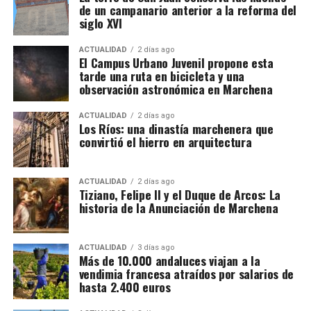
baches y blandones, reposición de pavimentos,
de un campanario anterior a la reforma del
mejora de capas inferiores del firme, repintado de
siglo XVI
señalización horizontal y renovación de elementos
de seguridad y balizamiento.
ACTUALIDAD
2 días ago
El Campus Urbano Juvenil propone esta
tarde una ruta en bicicleta y una
observación astronómica en Marchena
ACTUALIDAD
2 días ago
Los Ríos: una dinastía marchenera que
convirtió el hierro en arquitectura
ACTUALIDAD
2 días ago
Tiziano, Felipe II y el Duque de Arcos: La
historia de la Anunciación de Marchena
ACTUALIDAD
3 días ago
Más de 10.000 andaluces viajan a la
vendimia francesa atraídos por salarios de
hasta 2.400 euros