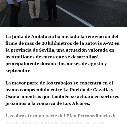
través del siguiente
adaptados.
La actuación policial ha permitido bloquear 35
enlace:
https://osunacultura.sacatuentrada.es/
cuentas bancarias vinculadas a la investigación y
solicitar judicialmente el embargo de once
inmuebles. En domicilios relacionados con uno de
los principales investigados fueron intervenidos
La Junta de Andalucía ha iniciado la renovación del
además 66.000 euros en efectivo, junto con relojes
firme de más de 20 kilómetros de la autovía A-92 en
de lujo, dispositivos electrónicos y abundante
la provincia de Sevilla, una actuación valorada en
documentación.
tres millones de euros que se desarrollará
principalmente durante los meses de agosto y
Las pesquisas patrimoniales apuntan también a que
septiembre.
parte de los beneficios obtenidos presuntamente
mediante el fraude habría sido desviada hacia una
La mayor parte de los trabajos se concentra en el
sociedad patrimonial, utilizada para canalizar el
tramo comprendido entre La Puebla de Cazalla y
dinero y mantener inmuebles relacionados con
Osuna, mientras que también se actuará en sectores
algunos de los principales investigados. Es
próximos a la comarca de Los Alcores.
precisamente esta parte del entramado la que
fundamenta la investigación paralela por supuesto
Las obras forman parte del Plan Extraordinario de
blanqueo de capitales.
Asfaltado de la Junta de Andalucía y se están