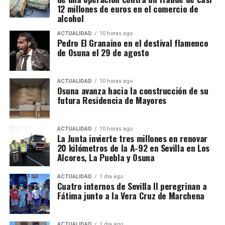
he encontrado en las fuentes oficiales consultadas
kilómetros de la A-92, con una inversión aproximada
12 millones de euros en el comercio de
datos que permitan identificar públicamente a las
de 36 millones de euros. En la provincia de Sevilla se
alcohol
empresas o a los detenidos de La Puebla, de modo
han ejecutado actuaciones anteriores entre Sevilla y
ACTUALIDAD
10 horas ago
que no sería responsable atribuir nombres o
Alcalá de Guadaíra, Arahal y Paradas, así como en
Pedro El Granaino en el destival flamenco
negocios concretos sin confirmación documental.
otros sectores próximos a Morón y La Puebla de
de Osuna el 29 de agosto
Cazalla.
El Plan Extraordinario de Asfaltado contempla una
ACTUALIDAD
10 horas ago
Osuna avanza hacia la construcción de su
inversión global de 151,5 millones de euros en
futura Residencia de Mayores
Andalucía para intervenir en alrededor de 1.000
kilómetros pertenecientes a 137 carreteras
ACTUALIDAD
10 horas ago
autonómicas. Para la provincia de Sevilla se
La Junta invierte tres millones en renovar
reservan 24 millones de euros destinados a
20 kilómetros de la A-92 en Sevilla en Los
actuaciones en 43 carreteras.
Alcores, La Puebla y Osuna
En el conjunto de Andalucía está previsto actuar
ACTUALIDAD
1 día ago
Cuatro internos de Sevilla II peregrinan a
sobre 126 kilómetros de la A-92 repartidos entre las
Fátima junto a la Vera Cruz de Marchena
provincias de Sevilla, Málaga, Granada y Almería.
Las intervenciones incluyen además reparación de
ACTUALIDAD
1 día ago