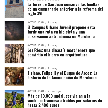
La torre de San Juan conserva las huellas
baches y blandones, reposición de pavimentos,
de un campanario anterior a la reforma del
mejora de capas inferiores del firme, repintado de
siglo XVI
señalización horizontal y renovación de elementos
de seguridad y balizamiento.
ACTUALIDAD
1 día ago
El Campus Urbano Juvenil propone esta
tarde una ruta en bicicleta y una
observación astronómica en Marchena
ACTUALIDAD
1 día ago
Los Ríos: una dinastía marchenera que
convirtió el hierro en arquitectura
ACTUALIDAD
1 día ago
Tiziano, Felipe II y el Duque de Arcos: La
historia de la Anunciación de Marchena
ACTUALIDAD
2 días ago
Más de 10.000 andaluces viajan a la
vendimia francesa atraídos por salarios de
hasta 2.400 euros