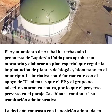
reducido y atendido sanitariamente, el hombre fue
sacado en una silla de ruedas y trasladado en
ambulancia al Hospital Universitario La Merced de
Osuna.
El episodio no es un hecho completamente aislado.
Profesionales consultados por este medio vienen
alertando de repetidos episodios de amenazas,
comportamientos agresivos y situaciones
El Ayuntamiento de Arahal ha rechazado la
conflictivas en el centro de salud, algunos
propuesta de Izquierda Unida para aprobar una
relacionados, según estos testimonios, con personas
moratoria y elaborar un plan especial que regule la
que llegan bajo los efectos de drogas.
implantación de plantas de biogás y biometano en el
municipio. La iniciativa contó únicamente con el
La preocupación por las agresiones a sanitarios no
apoyo de IU, mientras que el PP y el grupo no
es nueva. El Área de Gestión Sanitaria de Osuna puso
adscrito votaron en contra, por lo que el proyecto
en marcha este mismo año formación específica con
previsto en el paraje Casablanca continuará su
la Guardia Civil para prevenir y afrontar este tipo de
tramitación administrativa.
situaciones, una iniciativa que debía extenderse,
entre otros lugares, a los profesionales del centro
La decisión contrasta con la posición adoptada en