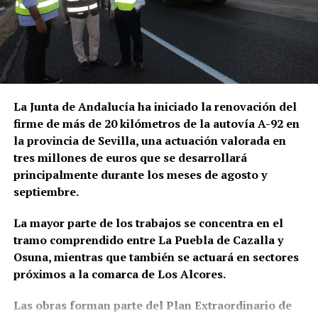
población envejecida, en unos espacios modernos y
bloqueados
través del siguiente
adaptados.
La actuación policial ha permitido bloquear 35
enlace:
https://osunacultura.sacatuentrada.es/
cuentas bancarias vinculadas a la investigación y
solicitar judicialmente el embargo de once
inmuebles. En domicilios relacionados con uno de
los principales investigados fueron intervenidos
La Junta de Andalucía ha iniciado la renovación del
además 66.000 euros en efectivo, junto con relojes
firme de más de 20 kilómetros de la autovía A-92 en
de lujo, dispositivos electrónicos y abundante
la provincia de Sevilla, una actuación valorada en
documentación.
tres millones de euros que se desarrollará
principalmente durante los meses de agosto y
Las pesquisas patrimoniales apuntan también a que
septiembre.
parte de los beneficios obtenidos presuntamente
mediante el fraude habría sido desviada hacia una
La mayor parte de los trabajos se concentra en el
sociedad patrimonial, utilizada para canalizar el
tramo comprendido entre La Puebla de Cazalla y
dinero y mantener inmuebles relacionados con
Osuna, mientras que también se actuará en sectores
algunos de los principales investigados. Es
próximos a la comarca de Los Alcores.
precisamente esta parte del entramado la que
fundamenta la investigación paralela por supuesto
Las obras forman parte del Plan Extraordinario de