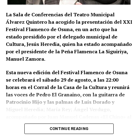
territorial. La fase operativa se desarrolló el pasado
14 de julio de 2026 y comprendió nueve entradas y
La Sala de Conferencias del Teatro Municipal
registros en sociedades mercantiles situadas en La
Álvarez Quintero ha acogido la presentación del XXI
Puebla de Cazalla, Valencia, Badajoz y Córdoba,
Festival Flamenco de Osuna, en un acto que ha
además del registro de un domicilio particular en La
estado presidido por el delegado municipal de
Puebla de Cazalla. La información oficial no precisa,
Cultura, Jesús Heredia, quien ha estado acompañado
al menos por ahora, cuántas de las nueve empresas
por el presidente de la Peña Flamenca La Siguiriya,
registradas se encontraban concretamente en el
Manuel Zamora.
municipio sevillano, por lo que no sería correcto
atribuir a La Puebla la totalidad de esos registros.
Esta nueva edición del Festival Flamenco de Osuna
se celebrará el sábado 29 de agosto, a las 22:00
La operación se desarrolló bajo la dirección de la
horas en el Corral de la Casa de la Cultura y reunirá
Sección Civil y de Instrucción del Tribunal de
las voces de Pedro El Granaino, con la guitarra de
Instancia de Morón de la Frontera, plaza número 2,
Patrocinio Hijo y las palmas de Luis Dorado y
órgano judicial competente en la investigación. La
Miguel Heredia; María Rey; Ángel Verdugo,
existencia y actual denominación de este Tribunal
acompañado por Juan Manuel Cadenas «El Chino» al
de Instancia está igualmente recogida por el
toque y María José e Isabel León a las palmas y
Ministerio de Justicia.
CONTINUE READING
Montse Cortés acompañada por la guitarra de