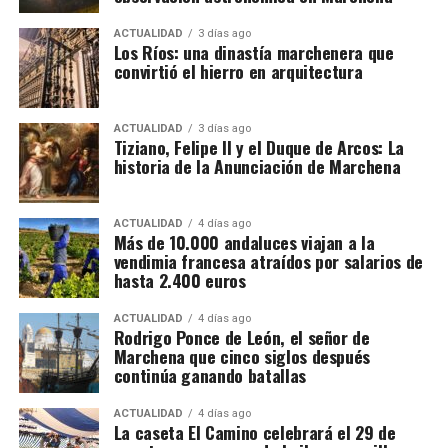
Napoles.
sociedades, cada una con una función determinada,
además de una estructura empresarial paralela que
ACTUALIDAD
3 días ago
Los Ríos: una dinastía marchenera que
habría servido para canalizar fondos procedentes de
convirtió el hierro en arquitectura
la actividad presuntamente delictiva.
La dimensión del trabajo policial y tributario queda
ACTUALIDAD
3 días ago
Tiziano, Felipe II y el Duque de Arcos: La
reflejada en otro dato: los investigadores analizaron
historia de la Anunciación de Marchena
movimientos relacionados con 173 cuentas
bancarias. A partir de esa documentación detectaron
importantes volúmenes de alcohol procedentes de
ACTUALIDAD
4 días ago
Más de 10.000 andaluces viajan a la
depósitos fiscales de otros países de la Unión
vendimia francesa atraídos por salarios de
Europea, principalmente Países Bajos y Portugal,
hasta 2.400 euros
destinados posteriormente a depósitos fiscales
españoles.
ACTUALIDAD
4 días ago
Rodrigo Ponce de León, el señor de
Marchena que cinco siglos después
El mecanismo investigado aprovechaba el régimen
continúa ganando batallas
fiscal aplicable a este tipo de mercancías. Las
bebidas eran introducidas mediante empresas que la
ACTUALIDAD
4 días ago
La caseta El Camino celebrará el 29 de
investigación denomina “introductoras” y circulaban