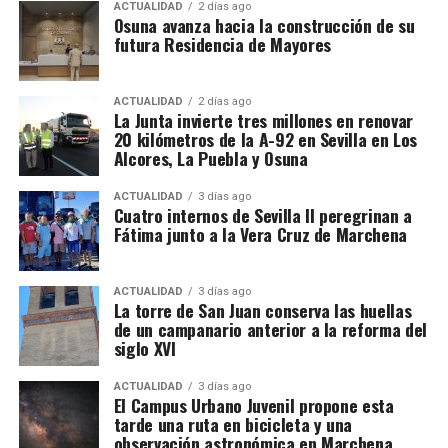
ACTUALIDAD
2 días ago
El siglo XIX transforma
Osuna avanza hacia la construcción de su
atribuir a La Puebla la totalidad de esos registros.
futura Residencia de Mayores
definitivamente la relación entre
La operación se desarrolló bajo la dirección de la
Sección Civil y de Instrucción del Tribunal de
muralla y ciudad
ACTUALIDAD
2 días ago
Instancia de Morón de la Frontera, plaza número 2,
La Junta invierte tres millones en renovar
20 kilómetros de la A-92 en Sevilla en Los
órgano judicial competente en la investigación. La
El proceso de ocupación fue acompañado por otro
Alcores, La Puebla y Osuna
existencia y actual denominación de este Tribunal
fenómeno: la demolición de los tramos que
de Instancia está igualmente recogida por el
dificultaban la circulación y la expansión urbana.
ACTUALIDAD
3 días ago
Ministerio de Justicia.
Cuatro internos de Sevilla II peregrinan a
Fátima junto a la Vera Cruz de Marchena
Bellido señala que durante el siglo XIX se
Una estructura de más de treinta
produjeron importantes destrucciones:
desapareció
buena parte de la Puerta de Osuna, se abrió la calle
sociedades
ACTUALIDAD
3 días ago
La torre de San Juan conserva las huellas
San Francisco cortando el recinto,
la apertura de la
de un campanario anterior a la reforma del
calle Zurbarán afectó al lienzo que comunicaba el
Detrás de las operaciones aparentemente ordinarias
siglo XVI
recinto principal con la Alcazaba y también
de importación y distribución de alcohol, los
desapareció lo poco que quedaba de la Puerta de
investigadores aseguran haber descubierto una
ACTUALIDAD
3 días ago
El Campus Urbano Juvenil propone esta
Écija que ya habia sido demolida junto a la barriada
arquitectura empresarial mucho más compleja. El
tarde una ruta en bicicleta y una
del mismo nombre en 1650 por orden del virrey de
entramado estaría compuesto por más de treinta
observación astronómica en Marchena