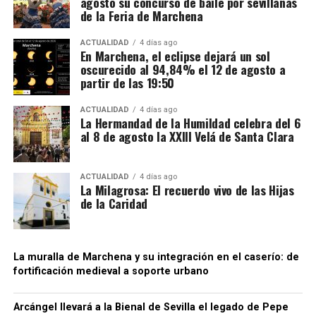
agosto su concurso de baile por sevillanas
en determinadas fases bajo un régimen suspensivo
de la Feria de Marchena
de IVA e impuestos especiales. Después se sucedían
Mientras unos sectores eran demolidos por
transmisiones de la mercancía entre diferentes
considerarse obstáculos para el desarrollo urbano,
ACTUALIDAD
4 días ago
En Marchena, el eclipse dejará un sol
sociedades instrumentales dentro de los depósitos
otros quedaban incorporados a las nuevas
oscurecido al 94,84% el 12 de agosto a
fiscales.
construcciones.
partir de las 19:50
El supuesto fraude se produciría cuando intervenían
Precisamente esa incorporación parece haber
ACTUALIDAD
4 días ago
sociedades que no ingresaban las cuotas de IVA
La Hermandad de la Humildad celebra del 6
contribuido a la conservación de algunos tramos.
al 8 de agosto la XXIII Velá de Santa Clara
correspondientes antes de que el producto llegase
Bellido considera que buena parte del recinto ha
finalmente a las empresas distribuidoras. Al reducir
sobrevivido porque quedó integrado en el
artificialmente la carga fiscal, estas últimas podían
urbanismo posterior.
ACTUALIDAD
4 días ago
La Milagrosa: El recuerdo vivo de las Hijas
colocar las bebidas en el mercado a precios
de la Caridad
notablemente inferiores a los de competidores que
sí cumplían con sus obligaciones tributarias. La
Agencia Tributaria considera que este
procedimiento generaba también una situación de
La muralla de Marchena y su integración en el caserío: de
fortificación medieval a soporte urbano
competencia desleal dentro del sector.
Para dificultar el seguimiento de las operaciones, la
Arcángel llevará a la Bienal de Sevilla el legado de Pepe