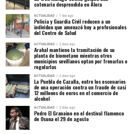
redonda» de la Plaza de los Hortelanos. Antonio
catenaria desprendida en Álora
calcula provisionalmente en 11,9 millones de euros
García Pargañeda recibió cuatro varas en los
las cuotas de IVA presuntamente defraudadas
Arquillos de la Rosa con obligación de edificar en
ACTUALIDAD
1 día ago
Policia y Guardia Civil reducen a un
durante los ejercicios fiscales comprendidos entre
quince días. Pedro del Campillo solicitó intervenir
individuo que amenazó hoy a profesionales
2018 y 2025. La cifra, advierten los investigadores,
sobre un «terraplén intermedio entre las murallas».
del Centro de Salud
todavía podría aumentar a medida que se estudie la
documentación intervenida.
ACTUALIDAD
2 días ago
Arahal mantiene la tramitación de su
planta de biometano mientras otros
Registros en La Puebla de Cazalla
municipios sevillanos optan por frenarlas o
regularlas
La conexión con La Puebla no es meramente
territorial. La fase operativa se desarrolló el pasado
ACTUALIDAD
2 días ago
La Puebla de Cazalla, entre los escenarios
14 de julio de 2026 y comprendió nueve entradas y
de una operación contra un fraude de casi
registros en sociedades mercantiles situadas en La
12 millones de euros en el comercio de
alcohol
Puebla de Cazalla, Valencia, Badajoz y Córdoba,
además del registro de un domicilio particular en La
ACTUALIDAD
2 días ago
Puebla de Cazalla. La información oficial no precisa,
Pedro El Granaino en el destival flamenco
de Osuna el 29 de agosto
al menos por ahora, cuántas de las nueve empresas
registradas se encontraban concretamente en el
municipio sevillano, por lo que no sería correcto