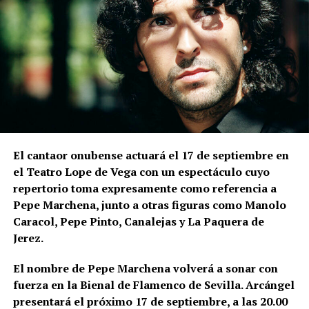
zona elevada de La Mota.
Las excavaciones realizadas en el sector nororiental
de la Alcazaba son especialmente relevantes para
comprender la relación entre muralla y topografía.
Bellido señala que los constructores aprovecharon
expresamente el desnivel del cerro de La Mota.
En la
parte superior levantaron la muralla y, en una
posición inferior, una
estructura ataludada que
El cantaor onubense actuará el 17 de septiembre en
inicialmente servía como refuerzo o contrafuerte y
el Teatro Lope de Vega con un espectáculo cuyo
que posteriormente adquirió función de antemuro o
repertorio toma expresamente como referencia a
barbacana.
Entre ambas estructuras se fueron
Pepe Marchena, junto a otras figuras como Manolo
colocando rellenos de tierra separados por
Caracol, Pepe Pinto, Canalejas y La Paquera de
tongadas de cal hasta conformar la liza,
Jerez.
documentada a una cota de 133,48 metros sobre el
nivel del mar.
El nombre de Pepe Marchena volverá a sonar con
fuerza en la Bienal de Flamenco de Sevilla. Arcángel
presentará el próximo 17 de septiembre, a las 20.00