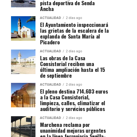
pista deportiva de Senda
Ancha
ACTUALIDAD
2 días ago
El Ayuntamiento inspeccionará
las grietas de la escalera de la
explanda de Santa María al
Picadero
ACTUALIDAD
2 días ago
Las obras de la Casa
Consistorial reciben una
última ampliación hasta el 15
de septiembre
ACTUALIDAD
2 días ago
El pleno destina 714.603 euros
a la Casa Consistorial,
limpieza, calles, climatizar el
auditorio y servicios públicos
ACTUALIDAD
2 días ago
Marchena reclama por
unanimidad mejoras urgentes
en la línea ferroviaria Sevilla-