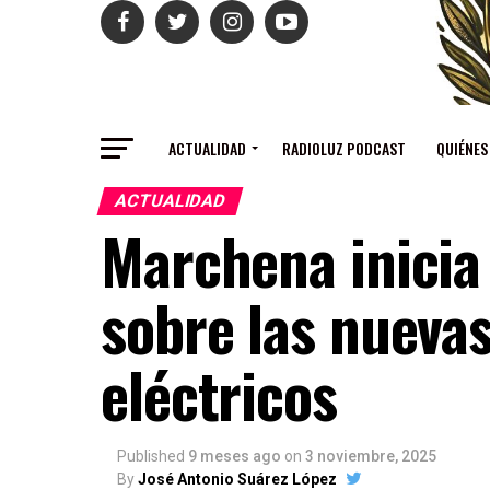
ACTUALIDAD
RADIOLUZ PODCAST
QUIÉNES
ACTUALIDAD
Marchena inicia
sobre las nueva
eléctricos
Published
9 meses ago
on
3 noviembre, 2025
By
José Antonio Suárez López