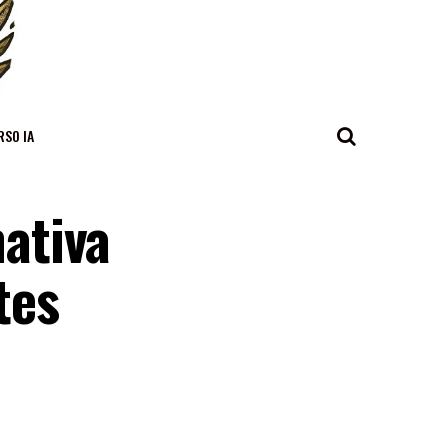
RSO IA
ativa
tes