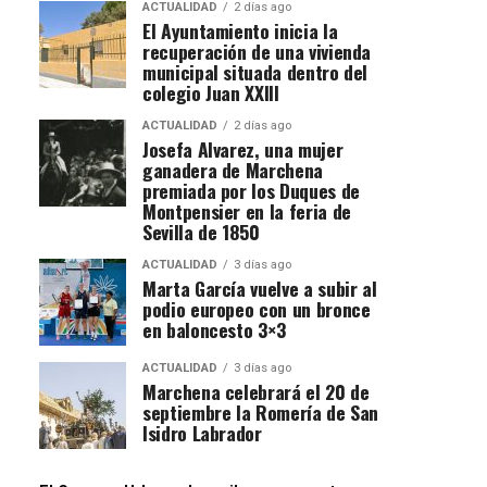
ACTUALIDAD
2 días ago
El Ayuntamiento inicia la
recuperación de una vivienda
municipal situada dentro del
colegio Juan XXIII
ACTUALIDAD
2 días ago
Josefa Alvarez, una mujer
ganadera de Marchena
premiada por los Duques de
Montpensier en la feria de
Sevilla de 1850
ACTUALIDAD
3 días ago
Marta García vuelve a subir al
podio europeo con un bronce
en baloncesto 3×3
ACTUALIDAD
3 días ago
Marchena celebrará el 20 de
septiembre la Romería de San
Isidro Labrador