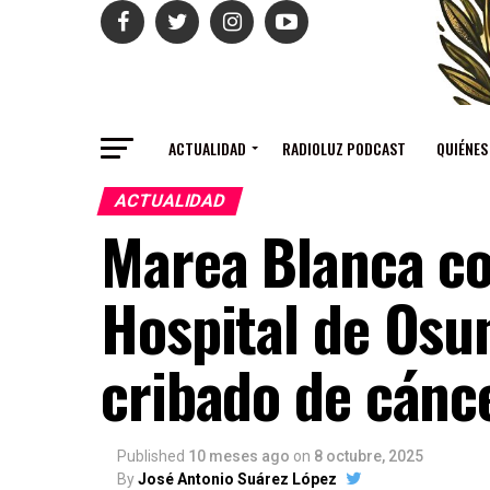
ACTUALIDAD
RADIOLUZ PODCAST
QUIÉNES
ACTUALIDAD
Marea Blanca co
Hospital de Osun
cribado de cán
Published
10 meses ago
on
8 octubre, 2025
By
José Antonio Suárez López