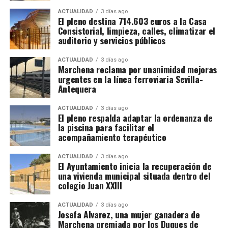
y Felipe II
le aseguró un lugar en el
círculo cercano de
Condiciones del alojamiento.
ACTUALIDAD
3 días ago
El pleno destina 714.603 euros a la Casa
la monarquía
, y fue precisamente esta conexión la que
Comidas incluidas.
Consistorial, limpieza, calles, climatizar el
propició la llegada de la copia de Pereira al Palacio
auditorio y servicios públicos
Transporte hasta las parcelas.
Ducal de Marchena.
ACTUALIDAD
3 días ago
Alta en la Seguridad Social agraria francesa.
Marchena reclama por unanimidad mejoras
Luis Cristóbal Ponce de León, II Duque de Arcos, fue
urgentes en la línea ferroviaria Sevilla-
un noble humanista y culto, prototipo del hombre
Los sindicatos advierten de que nadie debe cobrar al
Antequera
renacentista, que protegió y se rodeó de artistas
trabajador por conseguirle una oferta. Recomiendan
como el músico Cristóbal de Morales o el orfebre
viajar con el contrato acordado directamente con la
ACTUALIDAD
3 días ago
El pleno respalda adaptar la ordenanza de
Juan Ruiz.
explotación y desconfiar de anuncios difundidos por
la piscina para facilitar el
redes sociales que soliciten pagos anticipados.
acompañamiento terapéutico
Por qué prefieren Francia
ACTUALIDAD
3 días ago
El Ayuntamiento inicia la recuperación de
una vivienda municipal situada dentro del
La principal razón es económica. Los jornaleros
colegio Juan XXIII
pueden concentrar en pocas semanas unos ingresos
superiores a los obtenidos en campañas
ACTUALIDAD
3 días ago
Josefa Alvarez, una mujer ganadera de
equivalentes en Andalucía. También encuentran
Marchena premiada por los Duques de