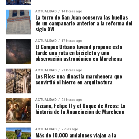
por explotaciones que ya conocen. Muchos puestos
ACTUALIDAD
14 horas ago
han pasado de padres a hijos y se mantienen desde
La torre de San Juan conserva las huellas
hace décadas.
de un campanario anterior a la reforma del
siglo XVI
Cuándo comienza la vendimia
ACTUALIDAD
17 horas ago
El Campus Urbano Juvenil propone esta
Las primeras incorporaciones están previstas desde
tarde una ruta en bicicleta y una
mediados de agosto en las zonas francesas donde la
observación astronómica en Marchena
uva madura antes. La campaña se extenderá durante
ACTUALIDAD
21 horas ago
septiembre en regiones como Borgoña, Champaña,
Los Ríos: una dinastía marchenera que
Beaujolais y Burdeos.
convirtió el hierro en arquitectura
Los contratos suelen durar entre diez días y tres
semanas. Algunos trabajadores enlazan varias
ACTUALIDAD
21 horas ago
Felipe II, consciente del talento de Tiziano, le confió
Tiziano, Felipe II y el Duque de Arcos: La
explotaciones y permanecen en Francia durante más
historia de la Anunciación de Marchena
la realización de sus
Poesías
,
una serie de cuadros
de un mes. La fecha exacta depende de la
mitológicos que desbordaban
sensualidad y
maduración de la uva y de las temperaturas.
sofisticación.
Pero si hay una obra que impactó
ACTUALIDAD
2 días ago
profundamente al monarca, fue
La Anunciación
de
Más de 10.000 andaluces viajan a la