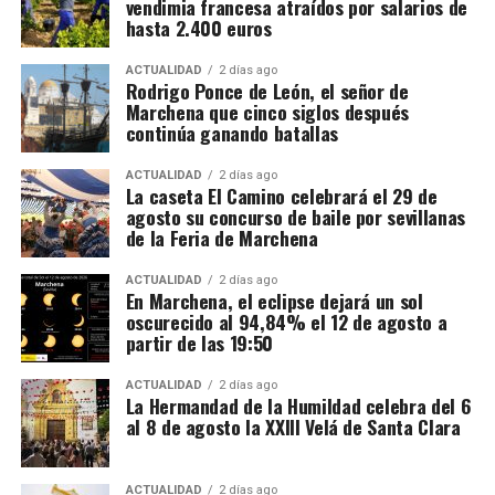
Cuánto se cobra
vendimia francesa atraídos por salarios de
Tiziano. Su dramatismo, la iluminación etérea y la
hasta 2.400 euros
intensidad emocional la convirtieron en una
El salario mínimo oficial francés es de 12,02 euros
referencia obligada
para los pintores de su tiempo. Es
brutos por hora. Sin embargo, las ofertas actuales
ACTUALIDAD
2 días ago
aquí donde entra en juego la figura de
Vasco Pereira
.
Rodrigo Ponce de León, el señor de
consultadas por France Travail ofrecen entre 12,31 y
Marchena que cinco siglos después
14,50 euros brutos, dependiendo de la finca y del
continúa ganando batallas
trabajo realizado.
ACTUALIDAD
2 días ago
La caseta El Camino celebrará el 29 de
CCOO calcula unos ingresos de entre 1.900 y 2.337
agosto su concurso de baile por sevillanas
euros netos mensuales, que pueden aproximarse a
de la Feria de Marchena
2.400 euros cuando se realizan horas extraordinarias
o se reciben complementos.
ACTUALIDAD
2 días ago
En Marchena, el eclipse dejará un sol
oscurecido al 94,84% el 12 de agosto a
La jornada ordinaria es de 35 horas semanales. Las
partir de las 19:50
horas adicionales deben pagarse con los siguientes
recargos:
ACTUALIDAD
2 días ago
La Hermandad de la Humildad celebra del 6
al 8 de agosto la XXIII Velá de Santa Clara
De la hora 36 a la 43: un 25% más.
Desde la hora 44: un 50% más.
ACTUALIDAD
2 días ago