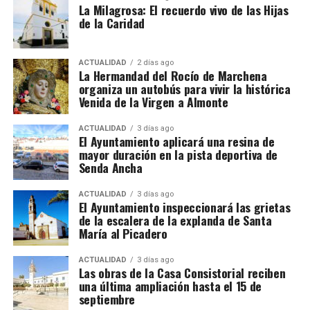
La Milagrosa: El recuerdo vivo de las Hijas
El contrato también debe incluir una compensación
de la Caridad
por vacaciones de al menos el 10% del salario bruto.
Alojamiento, comida y
ACTUALIDAD
2 días ago
La Hermandad del Rocío de Marchena
organiza un autobús para vivir la histórica
transporte
Venida de la Virgen a Almonte
No todas las explotaciones ofrecen las mismas
De Tiziano a Vasco Pereira
ACTUALIDAD
3 días ago
El Ayuntamiento aplicará una resina de
condiciones. Algunas proporcionan alojamiento y
mayor duración en la pista deportiva de
comida gratuitamente, otras solamente vivienda o
Vasco Pereira, un pintor portugués afincado en
Senda Ancha
una comida diaria y también existen contratos sin
Sevilla, fue testigo del impacto que Tiziano tenía en
manutención ni alojamiento.
la corte.
Su
Anunciación
de 1576 es una copia
ACTUALIDAD
3 días ago
El Ayuntamiento inspeccionará las grietas
reinterpretada de la obra del maestro veneciano,
y fue
de la escalera de la explanda de Santa
El trabajador debe comprobar antes de salir:
encargada para la Iglesia de San Juan Bautista de
María al Picadero
Marchena por los Duques de Arcos.
Salario bruto por hora.
ACTUALIDAD
3 días ago
Las obras de la Casa Consistorial reciben
La clave está en
Luis Cristóbal Ponce de León,
Duración mínima del contrato.
una última ampliación hasta el 15 de
Duque de Arcos, quien mantenía una relación
septiembre
Horario y pago de horas extraordinarias.
privilegiada con los Habsburgo.
Su lealtad a
Carlos V