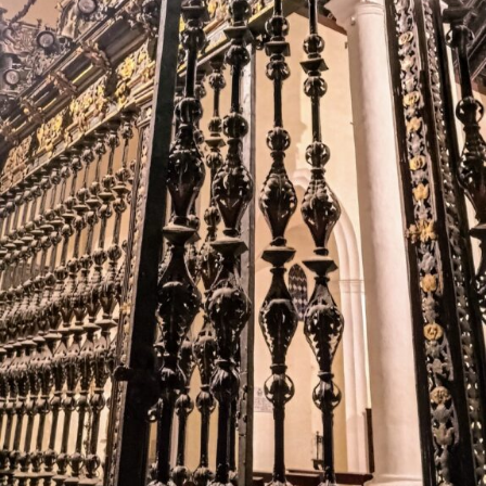
extenderse durante los años siguientes.
El resultado fue una torre en la que conviven la
tradición constructiva mudéjar y el lenguaje
renacentista. El cuerpo de campanas presenta
grandes arcos de medio punto, mientras que el friso
y el chapitel incorporan azulejería, uno de los
elementos más característicos de la arquitectura
religiosa marchenera. El Plan Especial de Protección
del Conjunto Histórico de Marchena describe
precisamente la torre como una construcción
rematada por chapitel y decorada con azulejos tanto
en el friso como en su coronación.
La lectura de los muros permite plantear que el
actual campanario se levantó sobre una torre
anterior, probablemente medieval. Los dos arcos
aparentemente tapiados visibles bajo el friso
cerámico podrían ser una de las huellas de aquella