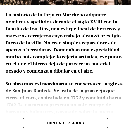
fase primitiva, aunque esta hipótesis no debe
presentarse como definitiva mientras no exista una
La historia de la forja en Marchena adquiere
comprobación arqueológica del paramento.
nombres y apellidos durante el siglo XVIII con la
familia de los Ríos, una estirpe local de herreros y
La formulación histórica más rigurosa sería, por
maestros cerrajeros cuyo trabajo alcanzó prestigio
tanto, que Hernán Ruiz II inspeccionó la torre de San
fuera de la villa. No eran simples reparadores de
Juan en 1567 y pudo intervenir en el proyecto de su
aperos o herraduras. Dominaban una especialidad
transformación, mientras que Diego de Velasco
mucho más compleja: la rejería artística, ese punto
aparece relacionado con la ejecución o culminación
en el que el hierro deja de parecer un material
del chapitel y del campanario durante las últimas
pesado y comienza a dibujar en el aire.
décadas del siglo XVI.
Su obra más extraordinaria se conserva en la iglesia
La torre que hoy vemos no pertenece a un único
de San Juan Bautista. Se trata de la gran reja que
momento ni a un solo autor. Es una arquitectura
cierra el coro, contratada en 1732 y concluida hacia
construida por capas: una base de origen medieval,
1742. La estructura presenta un solo cuerpo de
una gran reforma renacentista y posteriores
barrotes y balaustres, coronado sobre la puerta
reparaciones que fueron configurando una de las
central por un gran remate ornamental. En lo alto
siluetas más reconocibles del patrimonio
CONTINUE READING
aparece una corona real flanqueada por ángeles con
monumental de Marchena.