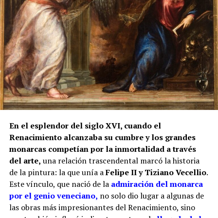
Sin embargo, otro documento de 1780, estudiado por
Manuel Clavijo Andújar, aporta un matiz
fundamental. Al presentarse para realizar dos rejas
en la iglesia de San Miguel de Morón de la Frontera,
Juan de los Ríos Vallejo incluyó entre sus méritos
profesionales la reja del coro de San Juan de
Marchena, afirmando que en ella había contado con
la ayuda de su padre. También se atribuía una reja
para la capilla mayor de la misma iglesia
marchenera y otra obra destinada al sagrario de la
En el esplendor del siglo XVI, cuando el
Casa Grande de San Francisco de Sevilla.
Renacimiento alcanzaba su cumbre y los grandes
monarcas competían por la inmortalidad a través
Por tanto, más que buscar una sola mano, resulta
del arte,
una relación trascendental marcó la historia
más correcto hablar del taller de los Ríos. Cristóbal
de la pintura: la que unía a
Felipe II y Tiziano Vecellio
.
habría transmitido el oficio a sus hijos, mientras
Este vínculo, que nació de la
admiración del monarca
Juan fue adquiriendo progresivamente mayor
por el genio veneciano,
no solo dio lugar a algunas de
responsabilidad artística. La reja del coro pudo ser
las obras más impresionantes del Renacimiento, sino
una obra de juventud realizada bajo la dirección o