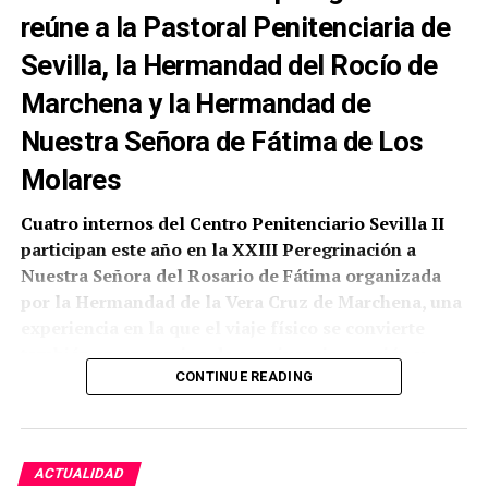
reúne a la Pastoral Penitenciaria de
Sevilla, la Hermandad del Rocío de
Marchena y la Hermandad de
Nuestra Señora de Fátima de Los
Molares
Cuatro internos del Centro Penitenciario Sevilla II
participan este año en la XXIII Peregrinación a
Nuestra Señora del Rosario de Fátima organizada
por la Hermandad de la Vera Cruz de Marchena, una
experiencia en la que el viaje físico se convierte
también en un camino de convivencia, oración y
reflexión personal.
CONTINUE READING
Según ha comunicado la propia corporación
marchenera, la participación ha sido posible gracias
ACTUALIDAD
a la colaboración de la Pastoral Penitenciaria de la