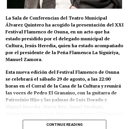
territorial. La fase operativa se desarrolló el pasado
14 de julio de 2026 y comprendió nueve entradas y
La Sala de Conferencias del Teatro Municipal
registros en sociedades mercantiles situadas en La
Álvarez Quintero ha acogido la presentación del XXI
Puebla de Cazalla, Valencia, Badajoz y Córdoba,
Festival Flamenco de Osuna, en un acto que ha
además del registro de un domicilio particular en La
estado presidido por el delegado municipal de
Puebla de Cazalla. La información oficial no precisa,
Cultura, Jesús Heredia, quien ha estado acompañado
al menos por ahora, cuántas de las nueve empresas
por el presidente de la Peña Flamenca La Siguiriya,
registradas se encontraban concretamente en el
Manuel Zamora.
municipio sevillano, por lo que no sería correcto
atribuir a La Puebla la totalidad de esos registros.
Esta nueva edición del Festival Flamenco de Osuna
se celebrará el sábado 29 de agosto, a las 22:00
La operación se desarrolló bajo la dirección de la
horas en el Corral de la Casa de la Cultura y reunirá
Sección Civil y de Instrucción del Tribunal de
las voces de Pedro El Granaino, con la guitarra de
Instancia de Morón de la Frontera, plaza número 2,
Patrocinio Hijo y las palmas de Luis Dorado y
órgano judicial competente en la investigación. La
Miguel Heredia; María Rey; Ángel Verdugo,
existencia y actual denominación de este Tribunal
acompañado por Juan Manuel Cadenas «El Chino» al
de Instancia está igualmente recogida por el
toque y María José e Isabel León a las palmas y
Ministerio de Justicia.
CONTINUE READING
Montse Cortés acompañada por la guitarra de