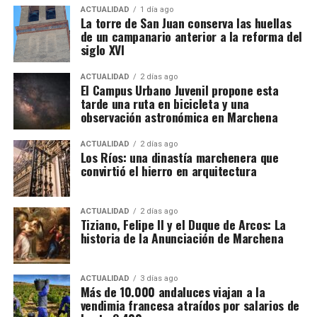
Las intervenciones incluyen además reparación de
ACTUALIDAD
1 día ago
La torre de San Juan conserva las huellas
baches y blandones, reposición de pavimentos,
de un campanario anterior a la reforma del
mejora de capas inferiores del firme, repintado de
siglo XVI
señalización horizontal y renovación de elementos
de seguridad y balizamiento.
ACTUALIDAD
2 días ago
El Campus Urbano Juvenil propone esta
tarde una ruta en bicicleta y una
observación astronómica en Marchena
ACTUALIDAD
2 días ago
Los Ríos: una dinastía marchenera que
convirtió el hierro en arquitectura
ACTUALIDAD
2 días ago
Tiziano, Felipe II y el Duque de Arcos: La
historia de la Anunciación de Marchena
ACTUALIDAD
3 días ago
Más de 10.000 andaluces viajan a la
vendimia francesa atraídos por salarios de