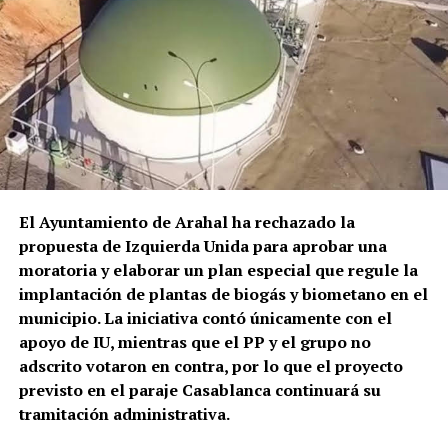
encontraban atendiendo otros servicios. Una vez
reducido y atendido sanitariamente, el hombre fue
sacado en una silla de ruedas y trasladado en
ambulancia al Hospital Universitario La Merced de
Osuna.
El episodio no es un hecho completamente aislado.
Profesionales consultados por este medio vienen
alertando de repetidos episodios de amenazas,
comportamientos agresivos y situaciones
El Ayuntamiento de Arahal ha rechazado la
conflictivas en el centro de salud, algunos
propuesta de Izquierda Unida para aprobar una
relacionados, según estos testimonios, con personas
moratoria y elaborar un plan especial que regule la
que llegan bajo los efectos de drogas.
implantación de plantas de biogás y biometano en el
municipio. La iniciativa contó únicamente con el
La preocupación por las agresiones a sanitarios no
apoyo de IU, mientras que el PP y el grupo no
es nueva. El Área de Gestión Sanitaria de Osuna puso
adscrito votaron en contra, por lo que el proyecto
en marcha este mismo año formación específica con
previsto en el paraje Casablanca continuará su
la Guardia Civil para prevenir y afrontar este tipo de
tramitación administrativa.
situaciones, una iniciativa que debía extenderse,