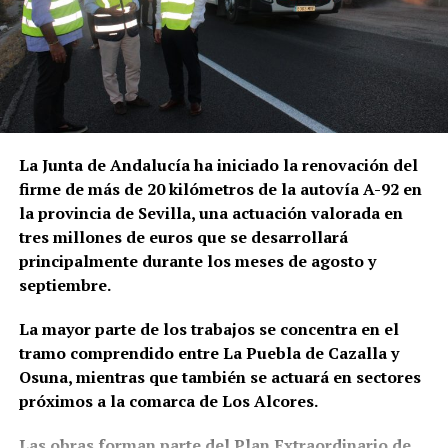
la Casa de la Cultura, en la Oficina de Turismo o a
población envejecida, en unos espacios modernos y
bloqueados
través del siguiente
adaptados.
La actuación policial ha permitido bloquear 35
enlace:
https://osunacultura.sacatuentrada.es/
cuentas bancarias vinculadas a la investigación y
solicitar judicialmente el embargo de once
inmuebles. En domicilios relacionados con uno de
los principales investigados fueron intervenidos
La Junta de Andalucía ha iniciado la renovación del
además 66.000 euros en efectivo, junto con relojes
firme de más de 20 kilómetros de la autovía A-92 en
de lujo, dispositivos electrónicos y abundante
la provincia de Sevilla, una actuación valorada en
documentación.
tres millones de euros que se desarrollará
principalmente durante los meses de agosto y
Las pesquisas patrimoniales apuntan también a que
septiembre.
parte de los beneficios obtenidos presuntamente
mediante el fraude habría sido desviada hacia una
La mayor parte de los trabajos se concentra en el
sociedad patrimonial, utilizada para canalizar el
tramo comprendido entre La Puebla de Cazalla y
dinero y mantener inmuebles relacionados con
Osuna, mientras que también se actuará en sectores
algunos de los principales investigados. Es
próximos a la comarca de Los Alcores.
precisamente esta parte del entramado la que
fundamenta la investigación paralela por supuesto
Las obras forman parte del Plan Extraordinario de