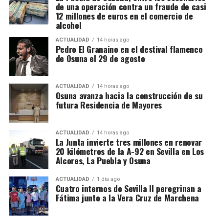
de una operación contra un fraude de casi
he encontrado en las fuentes oficiales consultadas
kilómetros de la A-92, con una inversión aproximada
12 millones de euros en el comercio de
datos que permitan identificar públicamente a las
de 36 millones de euros. En la provincia de Sevilla se
alcohol
empresas o a los detenidos de La Puebla, de modo
han ejecutado actuaciones anteriores entre Sevilla y
ACTUALIDAD
14 horas ago
que no sería responsable atribuir nombres o
Alcalá de Guadaíra, Arahal y Paradas, así como en
Pedro El Granaino en el destival flamenco
negocios concretos sin confirmación documental.
otros sectores próximos a Morón y La Puebla de
de Osuna el 29 de agosto
Cazalla.
El Plan Extraordinario de Asfaltado contempla una
ACTUALIDAD
14 horas ago
Osuna avanza hacia la construcción de su
inversión global de 151,5 millones de euros en
futura Residencia de Mayores
Andalucía para intervenir en alrededor de 1.000
kilómetros pertenecientes a 137 carreteras
ACTUALIDAD
14 horas ago
autonómicas. Para la provincia de Sevilla se
La Junta invierte tres millones en renovar
reservan 24 millones de euros destinados a
20 kilómetros de la A-92 en Sevilla en Los
actuaciones en 43 carreteras.
Alcores, La Puebla y Osuna
En el conjunto de Andalucía está previsto actuar
ACTUALIDAD
1 día ago
Cuatro internos de Sevilla II peregrinan a
sobre 126 kilómetros de la A-92 repartidos entre las
Fátima junto a la Vera Cruz de Marchena
provincias de Sevilla, Málaga, Granada y Almería.