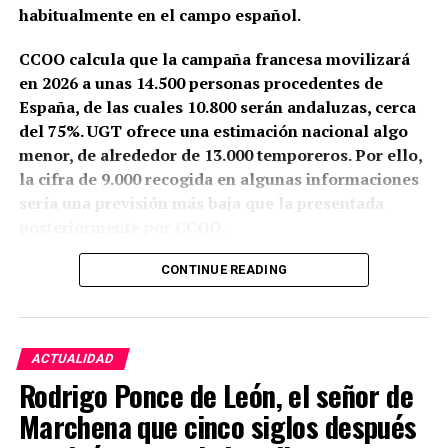
habitualmente en el campo español.
CCOO calcula que la campaña francesa movilizará
en 2026 a unas 14.500 personas procedentes de
España, de las cuales 10.800 serán andaluzas, cerca
del 75%. UGT ofrece una estimación nacional algo
menor, de alrededor de 13.000 temporeros. Por ello,
la cifra de 9.000 recogida en algunas informaciones
sería una previsión más baja que la presentada
posteriormente por CCOO.
Granada y Jaén aportarán conjuntamente unos 8.000
CONTINUE READING
trabajadores. También partirán cuadrillas desde la
Sierra Norte de Córdoba, la Sierra de Cádiz, el sur de
Sevilla, la zona malagueña de Teba y varios
ACTUALIDAD
municipios de Almería.
Rodrigo Ponce de León, el señor de
La mayoría no viaja a buscar trabajo sobre el
Marchena que cinco siglos después
terreno. Aproximadamente el 90% repite campaña y