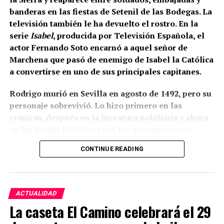
Cuánto se cobra
banderas en las fiestas de Setenil de las Bodegas. La
televisión también le ha devuelto el rostro. En la
El salario mínimo oficial francés es de 12,02 euros
serie
Isabel
, producida por Televisión Española, el
brutos por hora. Sin embargo, las ofertas actuales
actor Fernando Soto encarnó a aquel señor de
consultadas por France Travail ofrecen entre 12,31 y
Marchena que pasó de enemigo de Isabel la Católica
14,50 euros brutos, dependiendo de la finca y del
a convertirse en uno de sus principales capitanes.
trabajo realizado.
Rodrigo murió en Sevilla en agosto de 1492, pero su
CCOO calcula unos ingresos de entre 1.900 y 2.337
personaje sobrevivió. Lo hizo primero en las
euros netos mensuales, que pueden aproximarse a
crónicas, después en la literatura nobiliaria y ahora
2.400 euros cuando se realizan horas extraordinarias
en las fiestas históricas con las que numerosos
o se reciben complementos.
municipios andaluces reconstruyen su pasado. Como
CONTINUE READING
el Cid, sigue ganando batallas después de muerto,
La jornada ordinaria es de 35 horas semanales. Las
aunque sus victorias actuales ya no se libran con
horas adicionales deben pagarse con los siguientes
lanzas y artillería, sino en la memoria colectiva.
recargos:
ACTUALIDAD
De la hora 36 a la 43: un 25% más.
La caseta El Camino celebrará el 29
Desde la hora 44: un 50% más.