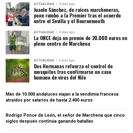
afirmar que Rodrigo fue uno de los principales
ACTUALIDAD
3 días ago
impulsores militares de la operación, no el
Juanlu Sánchez, de raíces marcheneras,
pone rumbo a la Premier tras el acuerdo
conquistador único de Setenil.
entre el Sevilla y el Bournemouth
ACTUALIDAD
3 días ago
La ONCE deja un premio de 20.000 euros en
pleno centro de Marchena
ACTUALIDAD
3 días ago
Dos Hermanas refuerza el control de
mosquitos tras confirmarse un caso
humano de virus del Nilo
Más de 10.000 andaluces viajan a la vendimia francesa
atraídos por salarios de hasta 2.400 euros
La localidad recuerda aquellos hechos en su Fiesta
de Moros y Cristianos. El pueblo se transforma en un
Rodrigo Ponce de León, el señor de Marchena que cinco
escenario medieval y representa escenas teatrales
siglos después continúa ganando batallas
relacionadas con el asedio y la entrada castellana.
Los programas municipales han incorporado