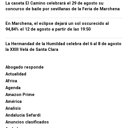
La caseta El Camino celebrará el 29 de agosto su
expresamente el nombre de Rodrigo Ponce de León
concurso de baile por sevillanas de la Feria de Marchena
y su participación en la toma.
Ayuntamiento de
Setenil de las Bodegas
.
En Marchena, el eclipse dejará un sol oscurecido al
94,84% el 12 de agosto a partir de las 19:50
Alhama: la hazaña que encendió
la Guerra de Granada
La Hermandad de la Humildad celebra del 6 al 8 de agosto
la XXIII Velá de Santa Clara
Antes de Zahara, Setenil y Málaga estuvo Alhama. Su
conquista, en febrero de 1482, convirtió a Rodrigo
Abogado responde
Ponce de León en una figura de alcance peninsular.
Actualidad
Africa
La operación fue preparada con enorme secreto. Una
Agenda
fuerza integrada por hombres del marqués, del
Amazon Prime
asistente de Sevilla Diego de Merlo y de otros
América
capitanes alcanzó de noche la fortaleza. Un grupo de
Analisis
escaladores penetró en el recinto y abrió el camino
Andalucia Sefardi
al resto de las tropas.
Anuncios clasificados