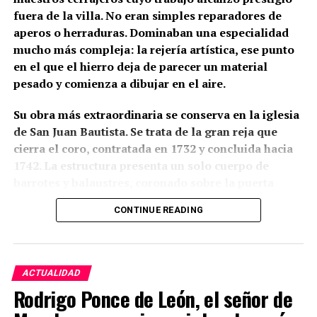
fuera de la villa. No eran simples reparadores de
aperos o herraduras. Dominaban una especialidad
mucho más compleja: la rejería artística, ese punto
en el que el hierro deja de parecer un material
pesado y comienza a dibujar en el aire.
Su obra más extraordinaria se conserva en la iglesia
de San Juan Bautista. Se trata de la gran reja que
cierra el coro, contratada en 1732 y concluida hacia
1742. La estructura presenta un solo cuerpo de
barrotes y balaustres, coronado sobre la puerta
central por un gran remate ornamental. En lo alto
CONTINUE READING
aparece una corona real flanqueada por ángeles con
palmas; a ambos lados se levantan pequeñas
espadañas con campanas, unidas mediante
guirnaldas a otros ángeles que parecen tocar sus
ACTUALIDAD
trompetas sobre el hierro. Algunas partes fueron
Rodrigo Ponce de León, el señor de
doradas y policromadas, de modo que la reja no