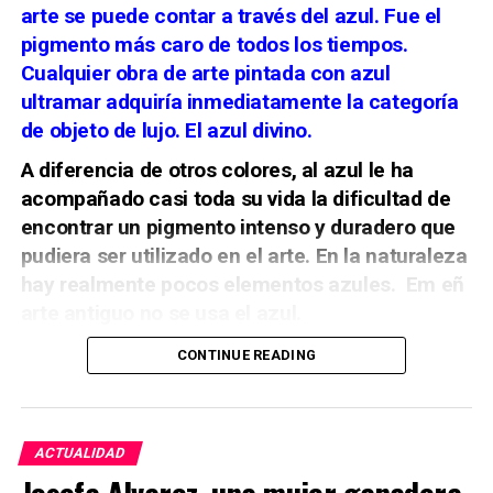
parroquia matriz de San Juan Bautista de
arte se puede contar a través del azul. Fue el
cristiano parte por el centro de Málaga, mientras la
Marchena”,
Archivo Español de Arte
, CSIC, 2013.
pigmento más caro de todos los tiempos.
representación de las autoridades musulmanas
Cualquier obra de arte pintada con azul
desciende desde la Alcazaba. Ambos cortejos se
Manuel Clavijo Andújar, “Proyecto de rejas
encuentran en la plaza de la Aduana, donde se
ultramar adquiría inmediatamente la categoría
para la parroquia de San Miguel de Morón de la
escenifica la entrega de las llaves de la ciudad.
de objeto de lujo. El azul divino.
Frontera”,
Laboratorio de Arte
, Universidad de
Sevilla, 1991.
A diferencia de otros colores, al azul le ha
acompañado casi toda su vida la dificultad de
encontrar un pigmento intenso y duradero que
pudiera ser utilizado en el arte. En la naturaleza
hay realmente
pocos elementos azules. Em eñ
arte antiguo no se usa el azul.
CONTINUE READING
ACTUALIDAD
Josefa Alvarez, una mujer ganadera
Rodrigo Ponce de León aparece entre los personajes