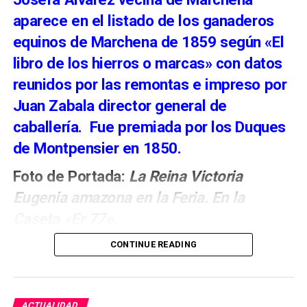
15 y el 22 de agosto.
aparece en el listado de los ganaderos
equinos de Marchena de 1859 según «El
libro de los hierros o marcas» con datos
reunidos por las remontas e impreso por
Juan Zabala director general de
caballería. Fue premiada por los Duques
de Montpensier en 1850.
Foto de Portada:
La Reina Victoria
Eugenia amazona en la Feria. En la
El verdadero papel del señor de
Caseta «Er 77».
Marchena en la conquista de
CONTINUE READING
Málaga
La recreación concentra la atención en los Reyes
Duques de Montpensier.
ACTUALIDAD