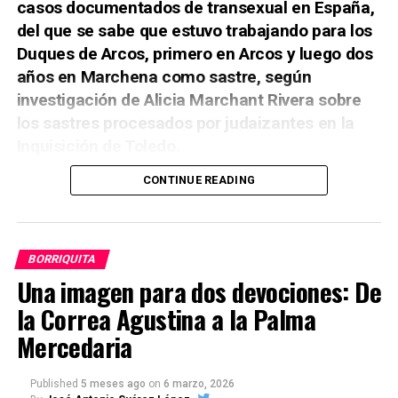
casos documentados de transexual en España,
del que se sabe que estuvo trabajando para los
Duques de Arcos, primero en Arcos y luego dos
años en Marchena como sastre, según
investigación de Alicia Marchant Rivera sobre
los sastres procesados por judaizantes en la
Inquisición de Toledo.
Siendo hija de esclava, negra, trasnsexual, -o
CONTINUE READING
intersexual- habiéndose casado con una mujer,
haciéndose pasar por hombre para ocupar
mejores oficios, -como sastre soldado o
BORRIQUITA
cirujano- nada tiene de extraño que la
Una imagen para dos devociones: De
Inqusición procesara a Elena de Céspedes por
la Correa Agustina a la Palma
lesbianismo, sodomía, bigamia, hechicería y
Mercedaria
herejía, por lo que fue condenada a doscientos
latigazos y luego fue internada dos años en un
hospital.
Published
5 meses ago
on
6 marzo, 2026