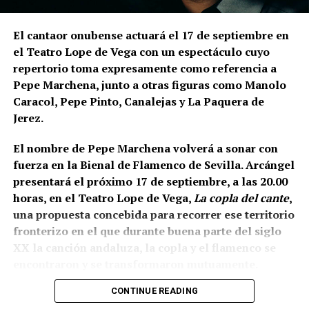
El cantaor onubense actuará el 17 de septiembre en
el Teatro Lope de Vega con un espectáculo cuyo
repertorio toma expresamente como referencia a
Pepe Marchena, junto a otras figuras como Manolo
Caracol, Pepe Pinto, Canalejas y La Paquera de
Jerez.
El nombre de Pepe Marchena volverá a sonar con
fuerza en la Bienal de Flamenco de Sevilla. Arcángel
presentará el próximo 17 de septiembre, a las 20.00
horas, en el Teatro Lope de Vega,
La copla del cante
,
una propuesta concebida para recorrer ese territorio
fronterizo en el que durante buena parte del siglo
XX la canción andaluza, la copla y el flamenco se
encontraron y se transformaron mutuamente.
CONTINUE READING
La propia organización ha definido el espectáculo