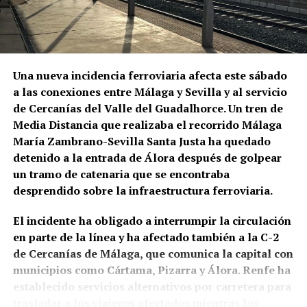
programación identifica entre las figuras esenciales
de aquella época a La Niña de los Peines, Manuel
Vallejo y Pepe Marchena.
Pepe Marchena, en el centro de
Una nueva incidencia ferroviaria afecta este sábado
a las conexiones entre Málaga y Sevilla y al servicio
aquella transformación
de Cercanías del Valle del Guadalhorce. Un tren de
Media Distancia que realizaba el recorrido Málaga
José Tejada Martín, Pepe Marchena, fue uno de los
María Zambrano-Sevilla Santa Justa ha quedado
artistas que mejor representó aquel cambio de
detenido a la entrada de Álora después de golpear
escala. Su enorme popularidad durante las décadas
un tramo de catenaria que se encontraba
centrales del siglo XX estuvo vinculada a los
desprendido sobre la infraestructura ferroviaria.
fandangos, los cantes libres y los cantes de ida y
vuelta, pero también a una forma extremadamente
El incidente ha obligado a interrumpir la circulación
personal de ornamentar la melodía que generó
en parte de la línea y ha afectado también a la C-2
seguidores, imitadores y también intensas
de Cercanías de Málaga, que comunica la capital con
controversias entre los defensores de distintas
municipios como Cártama, Pizarra y Álora. Renfe ha
concepciones del flamenco. DeFlamenco recuerda
establecido servicios alternativos por carretera para
que llegó a alcanzar una fama hasta entonces
trasladar a los viajeros afectados mientras los