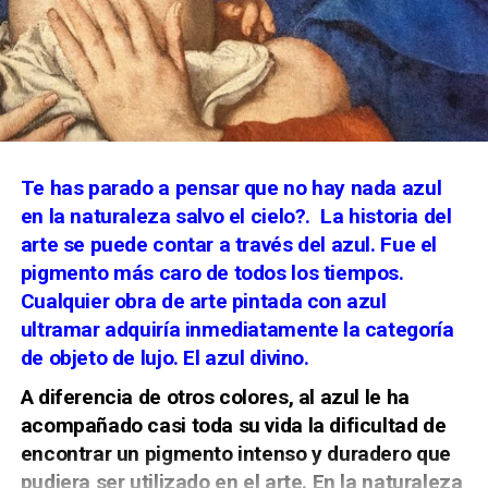
límites de la villa. En San Juan permanece su
La Feria de Málaga nació de la conmemoración de la
testimonio más visible: un muro transparente de
incorporación de la ciudad a la Corona de Castilla,
hierro que lleva casi tres siglos separando espacios
consumada en agosto de 1487. La entrada solemne
sin impedir que pasen la música, la luz y la mirada.
de los Reyes Católicos se produjo el 19 de agosto,
después de uno de los asedios más largos y duros de
Saber más
la Guerra de Granada.
Te has parado a pensar que no hay nada azul
Manuel Antonio Ramos Suárez, “Arquitecturas
La Cabalgata Histórica organizada por la Asociación
en la naturaleza salvo el cielo?.
La historia del
para la música: las cajas de órgano de la
Cultural Zegrí reconstruye aquel episodio. El bando
parroquia matriz de San Juan Bautista de
arte se puede contar a través del azul. Fue el
cristiano parte por el centro de Málaga, mientras la
Marchena”,
Archivo Español de Arte
, CSIC, 2013.
pigmento más caro de todos los tiempos.
representación de las autoridades musulmanas
Cualquier obra de arte pintada con azul
desciende desde la Alcazaba. Ambos cortejos se
Manuel Clavijo Andújar, “Proyecto de rejas
encuentran en la plaza de la Aduana, donde se
ultramar adquiría inmediatamente la categoría
para la parroquia de San Miguel de Morón de la
escenifica la entrega de las llaves de la ciudad.
de objeto de lujo. El azul divino.
Frontera”,
Laboratorio de Arte
, Universidad de
Sevilla, 1991.
A diferencia de otros colores, al azul le ha
acompañado casi toda su vida la dificultad de
encontrar un pigmento intenso y duradero que
pudiera ser utilizado en el arte. En la naturaleza