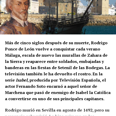
Juan de los Ríos, hijos y herederos del maestro. El
dorado y la policromía se ejecutaron
posteriormente, entre 1755 y 1757, por el pintor
Francisco Palomino.
Sin embargo, otro documento de 1780, estudiado por
Manuel Clavijo Andújar, aporta un matiz
fundamental. Al presentarse para realizar dos rejas
Más de cinco siglos después de su muerte, Rodrigo
en la iglesia de San Miguel de Morón de la Frontera,
Ponce de León vuelve a conquistar cada verano
Juan de los Ríos Vallejo incluyó entre sus méritos
Málaga, escala de nuevo las murallas de Zahara de
profesionales la reja del coro de San Juan de
la Sierra y reaparece entre soldados, embajadas y
Marchena, afirmando que en ella había contado con
banderas en las fiestas de Setenil de las Bodegas. La
la ayuda de su padre. También se atribuía una reja
televisión también le ha devuelto el rostro. En la
para la capilla mayor de la misma iglesia
serie
Isabel
, producida por Televisión Española, el
marchenera y otra obra destinada al sagrario de la
actor Fernando Soto encarnó a aquel señor de
Casa Grande de San Francisco de Sevilla.
Marchena que pasó de enemigo de Isabel la Católica
a convertirse en uno de sus principales capitanes.
Por tanto, más que buscar una sola mano, resulta
más correcto hablar del taller de los Ríos. Cristóbal
Rodrigo murió en Sevilla en agosto de 1492, pero su