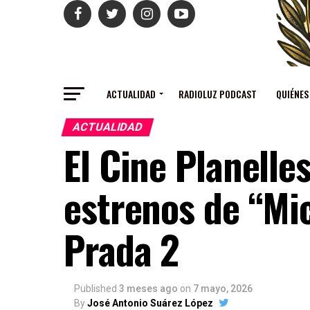
ACTUALIDAD
RADIOLUZ PODCAST
QUIÉNES
ACTUALIDAD
El Cine Planelle
estrenos de “Mic
Prada 2
Published
3 meses ago
on
7 mayo, 2026
By
José Antonio Suárez López