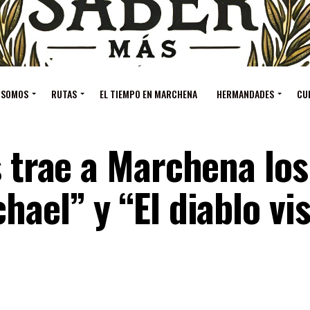
 SOMOS
RUTAS
EL TIEMPO EN MARCHENA
HERMANDADES
CU
s trae a Marchena los
hael” y “El diablo vi