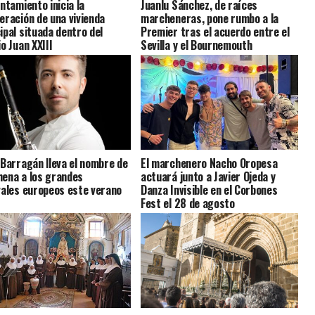
ntamiento inicia la
Juanlu Sánchez, de raíces
eración de una vivienda
marcheneras, pone rumbo a la
ipal situada dentro del
Premier tras el acuerdo entre el
o Juan XXIII
Sevilla y el Bournemouth
 Barragán lleva el nombre de
El marchenero Nacho Oropesa
ena a los grandes
actuará junto a Javier Ojeda y
vales europeos este verano
Danza Invisible en el Corbones
Fest el 28 de agosto