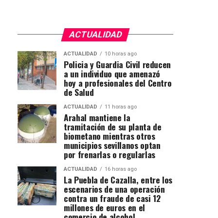
ACTUALIDAD
ACTUALIDAD
10 horas ago
Policia y Guardia Civil reducen
a un individuo que amenazó
hoy a profesionales del Centro
de Salud
ACTUALIDAD
11 horas ago
Arahal mantiene la
tramitación de su planta de
biometano mientras otros
municipios sevillanos optan
por frenarlas o regularlas
ACTUALIDAD
16 horas ago
La Puebla de Cazalla, entre los
escenarios de una operación
contra un fraude de casi 12
millones de euros en el
comercio de alcohol