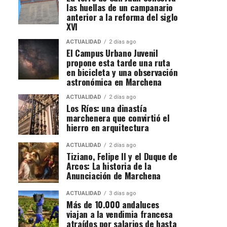
las huellas de un campanario
anterior a la reforma del siglo
XVI
ACTUALIDAD
2 días ago
El Campus Urbano Juvenil
propone esta tarde una ruta
en bicicleta y una observación
astronómica en Marchena
ACTUALIDAD
2 días ago
Los Ríos: una dinastía
marchenera que convirtió el
hierro en arquitectura
ACTUALIDAD
2 días ago
Tiziano, Felipe II y el Duque de
Arcos: La historia de la
Anunciación de Marchena
ACTUALIDAD
3 días ago
Más de 10.000 andaluces
viajan a la vendimia francesa
atraídos por salarios de hasta