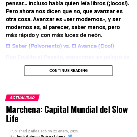
pensar… incluso había quien leía libros (¡locos!).
Pero ahora nos dicen que no, que avanzar es
otra cosa. Avanzar es «ser modernos», y ser
modernos es, al parecer, saber menos, pero
más rápido y con más luces de neón.
El Saber (Polvoriento) vs. El Avance (Cool)
Don Erudito el Pesado,
espécimen en peligro de
extinción
es de esos que, cuando le preguntas
CONTINUE READING
por una iglesia en Marchena, no solo te dice el
nombre, sino que te suelta que «fue
levantada
en el siglo XV sobre los restos de un templo
almohad
e, y que en su interior se conservan
ACTUALIDAD
frescos renacentistas de influencia florentina.»
Marchena: Capital Mundial del Slow
¡Cállate ya, hombre! ¿Para qué queremos saber
Life
tanto? ¿Para aburrirnos? ¿Para no poder ver
TikToks tranquilos?.
Published
2 años ago
on
22 enero, 2025
By
José Antonio Suárez López