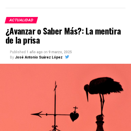
ACTUALIDAD
¿Avanzar o Saber Más?: La mentira
de la prisa
Published
1 año ago
on
9 marzo, 2025
By
José Antonio Suárez López