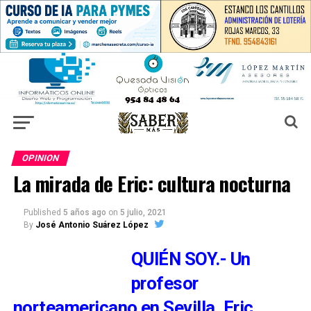
OPINION
La mirada de Eric: cultura nocturna
Published
5 años ago
on
5 julio, 2021
By
José Antonio Suárez López
QUIÉN SOY.- Un
profesor
norteamericano en Sevilla. Eric