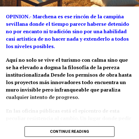
y eslóganes cortos, muchos likes, muchos
enlaces y un post cada media hora para que no
OPINION.- Marchena es ese rincón de la campiña
haya tiempo de pensar mucho. Y si pueden
sevillana donde el tiempo parece haberse detenido
incluir un bailecito viral, mejor. Total al final,
no por encanto ni tradición sino por una habilidad
para ser el perro del hortelano, el que controla
casi artística de no hacer nada y extenderlo a todos
el cortijo para el amo. El que ladra a los otros
los niveles posibles.
perros.
Aquí no solo se vive el turismo con calma sino que
¿A Quién le Interesa que Sepamos Menos?
se ha elevado a dogma la filosofía de la pereza
Ahora bien, ¿quién gana con esto de que
institucionalizada Desde los permisos de obra hasta
avancemos sin saber?.
Pues muy fácil: los que
los proyectos más innovadores todo encuentra un
mandan, los que venden, los que manipulan.
muro invisible pero infranqueable que paraliza
cualquier intento de progreso.
Porque si la gente deja de leer, de investigar, de
conectar puntos entre el pasado y el presente,
En las oficina públicas está el epicentro de esta
se convierte en una veleta al viento de lo que
peculiar resistencia al cambio. Un lugar donde pedir
más grite en cada momento.
Hoy esto es
un permiso para una obra o una licencia para un
bueno, mañana es malo. Hoy esto es progreso,
CONTINUE READING
negocio se convierte en una prueba de resistencia