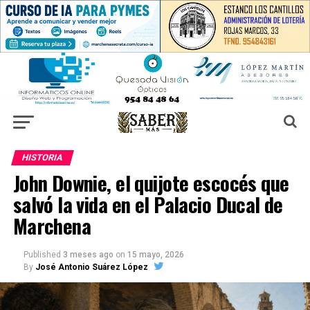
HISTORIA
John Downie, el quijote escocés que
salvó la vida en el Palacio Ducal de
Marchena
Published
3 meses ago
on
15 mayo, 2026
By
José Antonio Suárez López