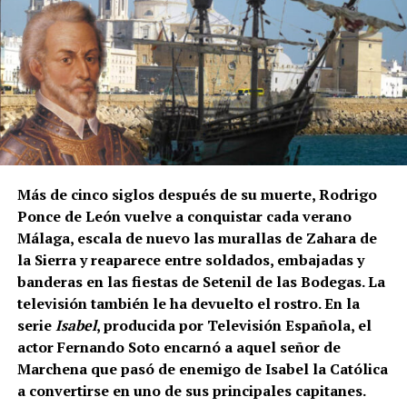
Cristóbal de los Ríos, herrero de Marchena, y señala
que los últimos pagos fueron entregados a José y
Juan de los Ríos, hijos y herederos del maestro. El
dorado y la policromía se ejecutaron
posteriormente, entre 1755 y 1757, por el pintor
Francisco Palomino.
Sin embargo, otro documento de 1780, estudiado por
Manuel Clavijo Andújar, aporta un matiz
fundamental. Al presentarse para realizar dos rejas
Más de cinco siglos después de su muerte, Rodrigo
en la iglesia de San Miguel de Morón de la Frontera,
Ponce de León vuelve a conquistar cada verano
Juan de los Ríos Vallejo incluyó entre sus méritos
Málaga, escala de nuevo las murallas de Zahara de
profesionales la reja del coro de San Juan de
la Sierra y reaparece entre soldados, embajadas y
Marchena, afirmando que en ella había contado con
banderas en las fiestas de Setenil de las Bodegas. La
la ayuda de su padre. También se atribuía una reja
televisión también le ha devuelto el rostro. En la
para la capilla mayor de la misma iglesia
serie
Isabel
, producida por Televisión Española, el
marchenera y otra obra destinada al sagrario de la
actor Fernando Soto encarnó a aquel señor de
Casa Grande de San Francisco de Sevilla.
Marchena que pasó de enemigo de Isabel la Católica
a convertirse en uno de sus principales capitanes.