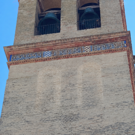
dentro de una comunidad.
La peregrinación había sido presentada
públicamente el pasado 13 de mayo en la capilla de
la Vera Cruz, coincidiendo con la festividad de
Nuestra Señora del Rosario de Fátima. Aquel acto
estuvo acompañado por el rezo del rosario por las
calles de la feligresía de San Juan, mostrando la
estrecha vinculación que la corporación mantiene
con esta advocación mariana.