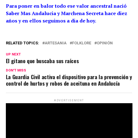
Para poner en balor todo ese valor ancestral nació
Saber Mas Andalucia y Marchena Secreta hace diez
años y en ellos seguimos a dia de hoy.
RELATED TOPICS:
ARTESANIA
FOLKLORE
OPINIÓN
UP NEXT
El gitano que buscaba sus raíces
DON'T MISS
La Guardia Civil activa el dispositivo para la prevención y
control de hurtos y robos de aceituna en Andalucía
ADVERTISEMENT