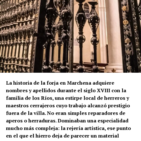
precisamente la torre como una construcción
rematada por chapitel y decorada con azulejos tanto
en el friso como en su coronación.
La lectura de los muros permite plantear que el
actual campanario se levantó sobre una torre
anterior, probablemente medieval. Los dos arcos
aparentemente tapiados visibles bajo el friso
cerámico podrían ser una de las huellas de aquella
fase primitiva, aunque esta hipótesis no debe
presentarse como definitiva mientras no exista una
La historia de la forja en Marchena adquiere
comprobación arqueológica del paramento.
nombres y apellidos durante el siglo XVIII con la
familia de los Ríos, una estirpe local de herreros y
La formulación histórica más rigurosa sería, por
maestros cerrajeros cuyo trabajo alcanzó prestigio
tanto, que Hernán Ruiz II inspeccionó la torre de San
fuera de la villa. No eran simples reparadores de
Juan en 1567 y pudo intervenir en el proyecto de su
aperos o herraduras. Dominaban una especialidad
transformación, mientras que Diego de Velasco
mucho más compleja: la rejería artística, ese punto
aparece relacionado con la ejecución o culminación
en el que el hierro deja de parecer un material
del chapitel y del campanario durante las últimas