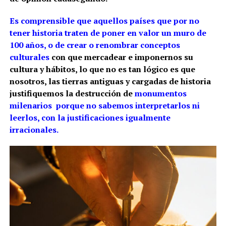
Es comprensible que aquellos países que por no
tener historia traten de poner en valor un muro de
100 años, o de crear o renombrar conceptos
culturales
con que mercadear e imponernos su
cultura y hábitos, lo que no es tan lógico es que
nosotros, las tierras antiguas y cargadas de historia
justifiquemos la destrucción de
monumentos
milenarios porque no sabemos interpretarlos ni
leerlos, con la justificaciones igualmente
irracionales.