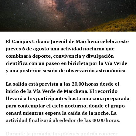
andaluz, viajó a Marchena para visitar las torres de
San Juan y San Miguel. El desplazamiento se realizó
por orden del provisor general del Arzobispado,
duró tres días y fue remunerado con 54 reales. La
anotación se conserva en el Libro de Cuentas de
Fábrica de la parroquia de San Juan.
El Campus Urbano Juvenil de Marchena celebra este
jueves 6 de agosto una actividad nocturna que
Sin embargo, el historiador del arte Alfredo J.
combinará deporte, convivencia y divulgación
Morales advierte de que la brevedad del documento
científica con un paseo en bicicleta por la Vía Verde
impide conocer el alcance exacto de aquella
y una posterior sesión de observación astronómica.
intervención. La expresión utilizada en las cuentas
—«visitar la torre de San Juan e San Miguel»— podría
La salida está prevista a las 20.00 horas desde el
referirse tanto a la preparación de una obra como a
inicio de la Vía Verde de Marchena. El recorrido
una simple inspección sobre el estado de
llevará a los participantes hasta una zona preparada
conservación de los campanarios. Morales señala,
para contemplar el cielo nocturno, donde el grupo
además, que no localizó otras referencias
cenará mientras espera la caída de la noche. La
posteriores que permitieran relacionar directamente
actividad finalizará alrededor de las 00.00 horas.
a Hernán Ruiz con la ejecución material de la torre
Durante la jornada, los jóvenes podrán conocer
de San Juan.