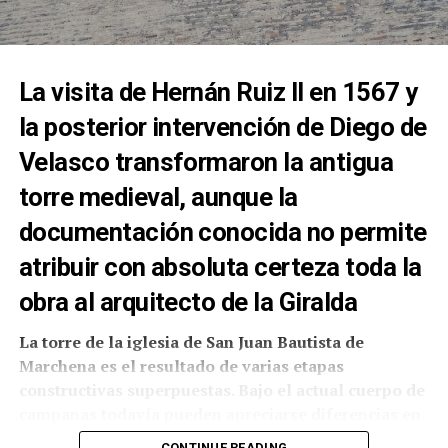
La visita de Hernán Ruiz II en 1567 y
la posterior intervención de Diego de
Velasco transformaron la antigua
torre medieval, aunque la
documentación conocida no permite
atribuir con absoluta certeza toda la
obra al arquitecto de la Giralda
La torre de la iglesia de San Juan Bautista de
Marchena es el resultado de varias etapas
constructivas superpuestas. Bajo el actual cuerpo de
La presencia de internos de Sevilla II en Fátima no
campanas todavía pueden apreciarse diferencias en
constituye un hecho aislado. En agosto de 2025, la
el aparejo del ladrillo y las siluetas de dos grandes
Archidiócesis de Sevilla informó de otra
CONTINUE READING