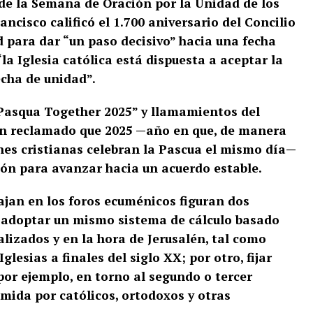
de la Semana de Oración por la Unidad de los
ancisco calificó el 1.700 aniversario del Concilio
para dar “un paso decisivo” hacia una fecha
a Iglesia católica está dispuesta a aceptar la
echa de unidad”.
“Pasqua Together 2025” y llamamientos del
an reclamado que 2025 —año en que, de manera
ones cristianas celebran la Pascua el mismo día—
ón para avanzar hacia un acuerdo estable.
rajan en los foros ecuménicos figuran dos
, adoptar un mismo sistema de cálculo basado
lizados y en la hora de Jerusalén, tal como
lesias a finales del siglo XX; por otro, fijar
por ejemplo, en torno al segundo o tercer
umida por católicos, ortodoxos y otras