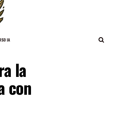
RSO IA
a la
a con