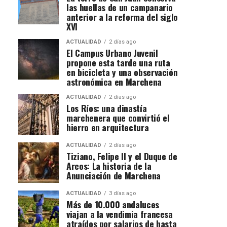
las huellas de un campanario
anterior a la reforma del siglo
XVI
ACTUALIDAD
2 días ago
El Campus Urbano Juvenil
propone esta tarde una ruta
en bicicleta y una observación
astronómica en Marchena
ACTUALIDAD
2 días ago
Los Ríos: una dinastía
marchenera que convirtió el
hierro en arquitectura
ACTUALIDAD
2 días ago
Tiziano, Felipe II y el Duque de
Arcos: La historia de la
Anunciación de Marchena
ACTUALIDAD
3 días ago
Más de 10.000 andaluces
viajan a la vendimia francesa
atraídos por salarios de hasta