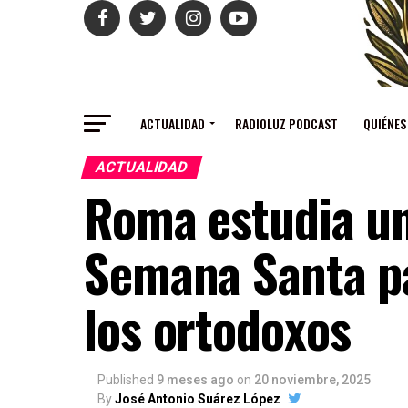
ACTUALIDAD
RADIOLUZ PODCAST
QUIÉNES
ACTUALIDAD
Roma estudia un
Semana Santa pa
los ortodoxos
Published
9 meses ago
on
20 noviembre, 2025
By
José Antonio Suárez López