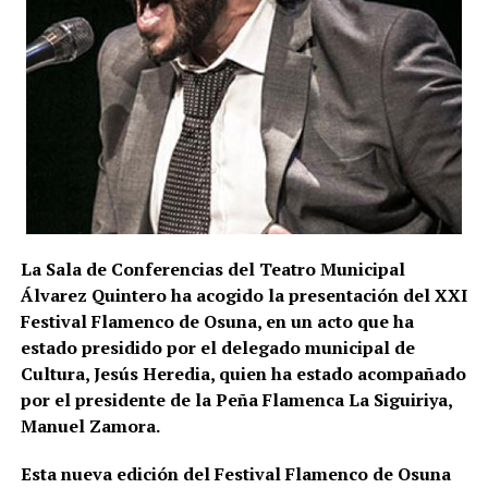
durante los ejercicios fiscales comprendidos entre
2018 y 2025. La cifra, advierten los investigadores,
todavía podría aumentar a medida que se estudie la
documentación intervenida.
Registros en La Puebla de Cazalla
La conexión con La Puebla no es meramente
territorial. La fase operativa se desarrolló el pasado
14 de julio de 2026 y comprendió nueve entradas y
La Sala de Conferencias del Teatro Municipal
registros en sociedades mercantiles situadas en La
Álvarez Quintero ha acogido la presentación del XXI
Puebla de Cazalla, Valencia, Badajoz y Córdoba,
Festival Flamenco de Osuna, en un acto que ha
además del registro de un domicilio particular en La
estado presidido por el delegado municipal de
Puebla de Cazalla. La información oficial no precisa,
Cultura, Jesús Heredia, quien ha estado acompañado
al menos por ahora, cuántas de las nueve empresas
por el presidente de la Peña Flamenca La Siguiriya,
registradas se encontraban concretamente en el
Manuel Zamora.
municipio sevillano, por lo que no sería correcto
atribuir a La Puebla la totalidad de esos registros.
Esta nueva edición del Festival Flamenco de Osuna