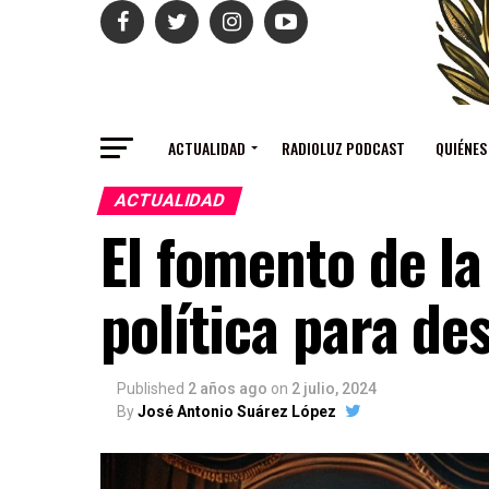
ACTUALIDAD
RADIOLUZ PODCAST
QUIÉNES
ACTUALIDAD
El fomento de l
política para de
Published
2 años ago
on
2 julio, 2024
By
José Antonio Suárez López