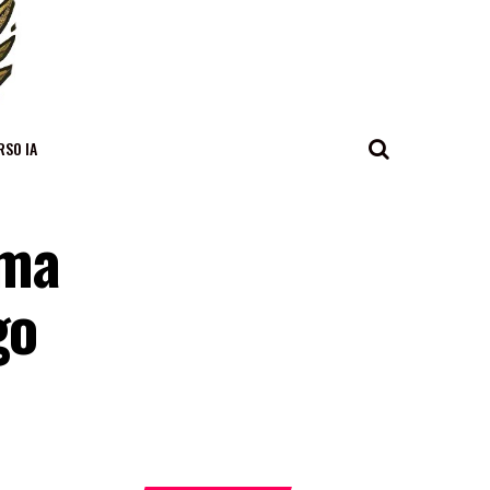
RSO IA
rma
go