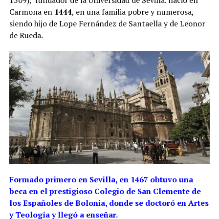
1509), fundador de la Universidad de Sevilla. nació en
Carmona en
1444
, en una familia pobre y numerosa,
siendo hijo de Lope Fernández de Santaella y de Leonor
de Rueda.
Formado primero en Sevilla, en 1467 obtuvo una
beca en el prestigioso Colegio de San Clemente de
los Españoles de Bolonia, donde se doctoró en Artes
y Teología y llegó a enseñar.