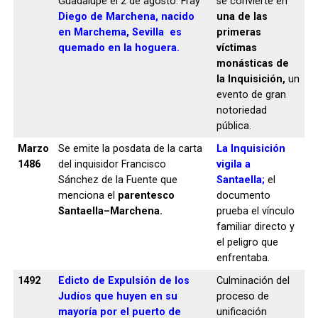
Guadalupe el 2 de agosto. Fray
se convierte en
Diego de Marchena, nacido
una de las
en Marchema, Sevilla es
primeras
quemado en la hoguera.
víctimas
monásticas de
la Inquisición,
un
evento de gran
notoriedad
pública.
Marzo
Se emite la posdata de la carta
La Inquisición
1486
del inquisidor Francisco
vigila a
Sánchez de la Fuente que
Santaella;
el
menciona el
parentesco
documento
Santaella–Marchena.
prueba el vínculo
familiar directo y
el peligro que
enfrentaba.
1492
Edicto de Expulsión de los
Culminación del
Judíos que huyen en su
proceso de
mayoría por el puerto de
unificación