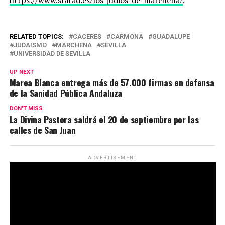
https://www.sfarad.es/los-judios-de-marchena/
.
RELATED TOPICS:
CACERES
CARMONA
GUADALUPE
JUDAISMO
MARCHENA
SEVILLA
UNIVERSIDAD DE SEVILLA
UP NEXT
Marea Blanca entrega más de 57.000 firmas en defensa
de la Sanidad Pública Andaluza
DON'T MISS
La Divina Pastora saldrá el 20 de septiembre por las
calles de San Juan
ADVERTISEMENT