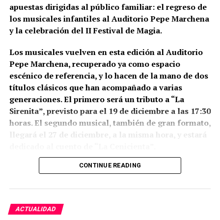
apuestas dirigidas al público familiar: el regreso de
papel infamatorio para la compañía de
los musicales infantiles al Auditorio Pepe Marchena
Jesús.
y la celebración del II Festival de Magia.
Los musicales vuelven en esta edición al Auditorio
Pepe Marchena, recuperado ya como espacio
escénico de referencia, y lo hacen de la mano de dos
títulos clásicos que han acompañado a varias
generaciones. El primero será un tributo a “La
Cada sábado de Cuaresma las
Sirenita”, previsto para el 19 de diciembre a las 17:30
Corporaciones bíblicas desde el siglo
horas. El segundo musical, también de gran formato,
llegará el 27 de diciembre, a la misma hora, y estará
XVIII hacen una subida al Calvario dónde
dedicado al cuento de “La Cenicienta”.
está la imagen de Nuestro Padre Jesús
Nazareno a quien llaman El Terrible o el
CONTINUE READING
Ambos espectáculos tendrán un precio simbólico de
2 euros por entrada. Las localidades podrán
«Amo de las cargas». Suben cantando
adquirirse de forma anticipada en el edificio del
saetas cuarteleras propias de Puente
Complejo Terapéutico de Marchena a partir del
ACTUALIDAD
Genil y cantando el Miserere, tome vino
jueves 11 de diciembre, desde las 17:00 horas y hasta