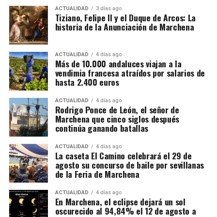
tablero emocional entre el dolor y la carcajada.
Elenco
ACTUALIDAD
3 días ago
Tiziano, Felipe II y el Duque de Arcos: La
(montaje original):
Asunción Sanz, Mercedes Bernal
historia de la Anunciación de Marchena
y Alba Suárez
. La producción suma
nominaciones a
La programación familiar tendrá uno de sus puntos
los Premios Escenarios de Sevilla 2024
.
fuertes el viernes 19 de diciembre con el tributo
ACTUALIDAD
4 días ago
musical “La Sirenita”, que se representará a las 17:30
Más de 10.000 andaluces viajan a la
horas en el Auditorio Pepe Marchena. El
vendimia francesa atraídos por salarios de
espectáculo, de gran formato, tiene un precio
hasta 2.400 euros
simbólico de 2 euros y las entradas se ponen a la
Primera parada: La Plaza Ducal y
ACTUALIDAD
4 días ago
venta en el Complejo Terapéutico a partir del jueves
Rodrigo Ponce de León, el señor de
las coplas centenarias
11 de diciembre a las 17:00 horas, hasta agotar
Marchena que cinco siglos después
continúa ganando batallas
localidades.
Ubicación: Plaza Ducal
El sábado 20 de diciembre, a las 20:00 horas, la
ACTUALIDAD
4 días ago
La caseta El Camino celebrará el 29 de
La
Plaza Ducal
fue durante décadas el centro
Iglesia de Santo Domingo acogerá el tradicional
agosto su concurso de baile por sevillanas
neurálgico de las festividades carnavalescas. Allí se
concierto de Navidad de la Coral Juan Navarro, con
de la Feria de Marchena
reunían los vecinos para escuchar coplas satíricas,
la colaboración del Ayuntamiento.
muchas de ellas aún recordadas por las personas
ACTUALIDAD
4 días ago
En Marchena, el eclipse dejará un sol
mayores del pueblo.
Esperanza Romero Carmona
,
El domingo 21 de diciembre será el turno de la Ruta
oscurecido al 94,84% el 12 de agosto a
quien nació en 1930, recordó haber escuchado en esta
Infantil, que partirá a las 17:30 horas desde la Plaza