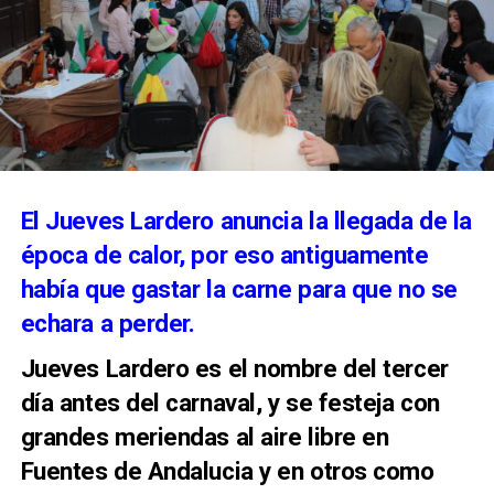
Robles”,
que será pronunciada por el periodista y
escritor sevillano Francisco Robles Rodríguez,
licenciado en Filología Hispánica por la Universidad
de Sevilla y una de las voces más reconocidas del
ámbito cultural y cofrade andaluz.
El Jueves Lardero anuncia la llegada de la
época de calor, por eso antiguamente
había que gastar la carne para que no se
echara a perder.
Jueves Lardero es el nombre del tercer
día antes del carnaval, y se festeja con
grandes meriendas al aire libre en
Fuentes de Andalucia y en otros como