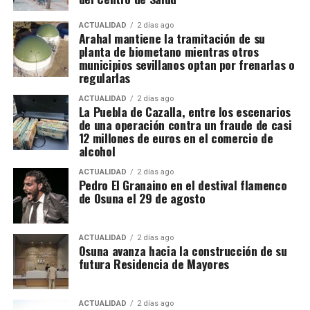
Los participantes
se disfrazaban y asumían roles
Las plañideras
(Sala Carrera)
grotescos
. Se
burlaban de figuras de autoridad
y se
ACTUALIDAD
2 días ago
organizaban representaciones satíricas. Se producía un
Arahal mantiene la tramitación de su
Sátira con acento andaluz: dos “empleadas del llanto”
planta de biometano mientras otros
desenfreno controlado
, que recordaba las antiguas
velan a
Ataúlfo
mientras diseccionan
precariedad
municipios sevillanos optan por frenarlas o
festividades de inversión de roles.
laboral, hipocresía y supervivencia
, mezclando lo
regularlas
cómico y lo trágico.
Texto y dirección:
Paco Pozo
. La
ACTUALIDAD
2 días ago
compañía confirma en su
agenda oficial
la
función en
La Puebla de Cazalla, entre los escenarios
Marchena el viernes 3 de octubre
(aparece como “Sala
de una operación contra un fraude de casi
12 millones de euros en el comercio de
Carreras”).
lacorachateatro.com
alcohol
El sábado 6 de diciembre, desde las 09:30 horas, el
ACTUALIDAD
2 días ago
Pedro El Granaino en el destival flamenco
Auditorio Pepe Marchena acogerá el XXXVI Open
de Osuna el 29 de agosto
Internacional de Ajedrez “Villa de Marchena”, que
contará con barra a beneficio de la Asociación
Española contra el Cáncer de Marchena y se
ACTUALIDAD
2 días ago
Osuna avanza hacia la construcción de su
completará con actuaciones de magia y un
futura Residencia de Mayores
espectáculo de hipnosis.
La magia seguirá presente el viernes 12 de
ACTUALIDAD
2 días ago