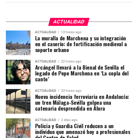
coloquio en el salón de actos de la Biblioteca
Municipal, en una jornada organizada por el Área de
Deportes y Cultura del Ayuntamiento.
ACTUALIDAD
ACTUALIDAD
13 horas ago
La muralla de Marchena y su integración
en el caserío: de fortificación medieval a
soporte urbano
ACTUALIDAD
22 horas ago
Arcángel llevará a la Bienal de Sevilla el
La Fiesta de los Locos tenía un carácter más
legado de Pepe Marchena en ‘La copla del
medieval y cristiano, pero incorporaba elementos de
cante’
festividades anteriores, lo que refuerza la hipótesis
de una herencia romana indirecta.
ACTUALIDAD
23 horas ago
Nueva incidencia ferroviaria en Andalucía:
un tren Málaga-Sevilla golpea una
En Andalucía, hay referencias a la
Fiesta de los Locos
catenaria desprendida en Álora
en pueblos como
Marchena, Gilena, Écija y La
Luisiana
. Documentos del siglo XVIII y XIX describen
ACTUALIDAD
2 días ago
Policia y Guardia Civil reducen a un
celebraciones en las que:
Vie. 3 octubre — La Coracha Teatro:
individuo que amenazó hoy a profesionales
del Centro de Salud