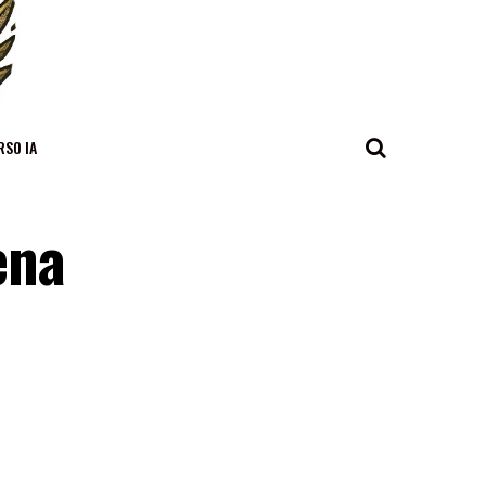
RSO IA
ena