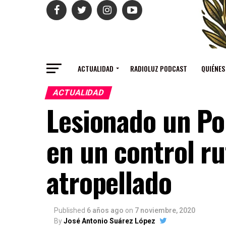
ACTUALIDAD
RADIOLUZ PODCAST
QUIÉNES
ACTUALIDAD
Lesionado un Po
en un control ru
atropellado
Published
6 años ago
on
7 noviembre, 2020
By
José Antonio Suárez López