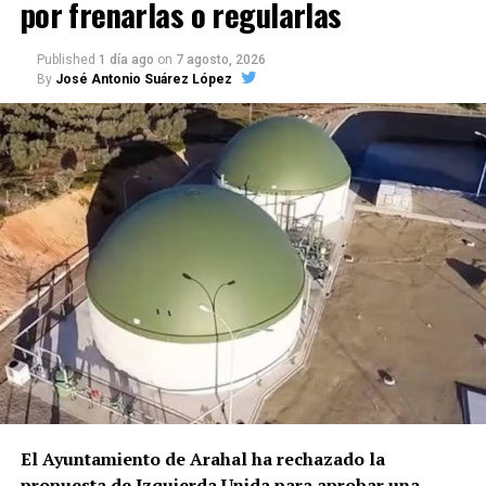
por frenarlas o regularlas
Todavía en 1648 y 1649 la muralla podía utilizarse
duró más de media hora, se vio interrumpido el
para controlar los accesos durante las epidemias.
El
Cincuenta años después de su muerte, aquella
normal servicio de la zona de urgencias por motivos
Cabildo ordenó cerrar determinadas puertas y
Published
1 día ago
on
7 agosto, 2026
manera de entender el flamenco que tantas
de seguridad.
By
José Antonio Suárez López
postigos y mantener únicamente algunos accesos
discusiones provocó continúa regresando a los
para el tráfico de vecinos.
En 1649 se construyó
Finalmente intervinieron Policía Local y Guardia
escenarios. Y quizá ahí resida una de las
además un pequeño «tejado y abrigo» junto a la
Civil, que consiguieron controlar la situación. Según
dimensiones más interesantes de su legado: Pepe
Puerta de las Carnicerías, adosada a la Puerta de
los testimonios recogidos, los cuerpos de seguridad
Marchena dejó de ser únicamente un artista de su
Sevilla, para las personas encargadas de vigilar el
tardaron entre 30 y 40 minutos en llegar porque se
tiempo para convertirse en un repertorio que los
acceso.
encontraban atendiendo otros servicios. Una vez
cantaores contemporáneos siguen interrogando,
reducido y atendido sanitariamente, el hombre fue
reinterpretando y haciendo suyo.
Primeras décadas del siglo XIX:
sacado en una silla de ruedas y trasladado en
ambulancia al Hospital Universitario La Merced de
comienza una ocupación urbana
Osuna.
claramente documentada
El episodio no es un hecho completamente aislado.
Profesionales consultados por este medio vienen
El cambio resulta mucho más evidente a partir del
alertando de repetidos episodios de amenazas,
siglo XIX.
José Alcaide Villalobos documenta para
comportamientos agresivos y situaciones
1817 un
aumento de solicitudes de permisos para
El Ayuntamiento de Arahal ha rechazado la
conflictivas en el centro de salud, algunos
construir en los «arquillos del Arco de la Rosa».
Ese
propuesta de Izquierda Unida para aprobar una