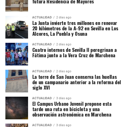
futura Residencia de Mayores
definitivamente la relación entre
La operación se desarrolló bajo la dirección de la
Sección Civil y de Instrucción del Tribunal de
muralla y ciudad
ACTUALIDAD
2 días ago
Instancia de Morón de la Frontera, plaza número 2,
La Junta invierte tres millones en renovar
20 kilómetros de la A-92 en Sevilla en Los
órgano judicial competente en la investigación. La
El proceso de ocupación fue acompañado por otro
Alcores, La Puebla y Osuna
existencia y actual denominación de este Tribunal
fenómeno: la demolición de los tramos que
de Instancia está igualmente recogida por el
dificultaban la circulación y la expansión urbana.
ACTUALIDAD
2 días ago
Ministerio de Justicia.
Cuatro internos de Sevilla II peregrinan a
Fátima junto a la Vera Cruz de Marchena
Bellido señala que durante el siglo XIX se
Una estructura de más de treinta
produjeron importantes destrucciones:
desapareció
buena parte de la Puerta de Osuna, se abrió la calle
sociedades
ACTUALIDAD
2 días ago
La torre de San Juan conserva las huellas
San Francisco cortando el recinto,
la apertura de la
de un campanario anterior a la reforma del
calle Zurbarán afectó al lienzo que comunicaba el
Detrás de las operaciones aparentemente ordinarias
siglo XVI
recinto principal con la Alcazaba y también
de importación y distribución de alcohol, los
desapareció lo poco que quedaba de la Puerta de
investigadores aseguran haber descubierto una
ACTUALIDAD
3 días ago
El Campus Urbano Juvenil propone esta
Écija que ya habia sido demolida junto a la barriada
arquitectura empresarial mucho más compleja. El
tarde una ruta en bicicleta y una
del mismo nombre en 1650 por orden del virrey de
entramado estaría compuesto por más de treinta
observación astronómica en Marchena
Napoles.
sociedades, cada una con una función determinada,
además de una estructura empresarial paralela que
ACTUALIDAD
3 días ago