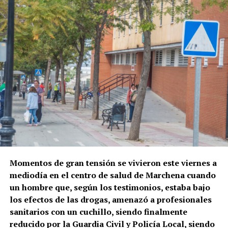
convencionales de Andalucía, utilizado tanto por los
No se trata tampoco de una referencia ajena a
servicios de Media Distancia entre Málaga y Sevilla
Arcángel. La influencia de Marchena ha sido
como por los Cercanías del Valle del Guadalhorce.
reconocida en la trayectoria artística del cantaor
onubense, y el propio Arcángel actuó en Marchena
El tramo se encuentra además inmerso en diferentes
en julio de 2025, en una noche flamenca en la que se
actuaciones de modernización. Adif mantiene
recordó expresamente al gran cantaor marchenero
proyectos de renovación de la electrificación y de la
antes de su recital.
infraestructura ferroviaria entre Bobadilla y Álora,
así como actuaciones en puntos como Pizarra y
Una Bienal especialmente
Aljaima destinadas a mejorar vías, desvíos y
sistemas de alimentación eléctrica.
El siglo XVII: la muralla todavía
marchenera
La avería no afecta a la línea de alta velocidad
conserva su función pública
La presencia de Pepe Marchena en esta edición irá
Madrid-Málaga, sino a la red ferroviaria
Momentos de gran tensión se vivieron este viernes a
todavía más lejos. En la gala ‘El mundo por
convencional por la que circulan estos servicios
El trabajo de Juan Antonio Arenillas sobre el
mediodía en el centro de salud de Marchena cuando
montera’, prevista para el 10 de septiembre en la
regionales y de Cercanías.
urbanismo marchenero del siglo XVII muestra que
un hombre que, según los testimonios, estaba bajo
Real Maestranza, Arcángel participará junto a José
e
l Ayuntamiento realizaba reparaciones periódicas
los efectos de las drogas, amenazó a profesionales
Mercé, José de la Tomasa, Martirio, La Tremendita,
Los técnicos trabajan para reparar la instalación
de puertas, torres y lienzos.
En 1655, por ejemplo, el
sanitarios con un cuchillo, siendo finalmente
Ángeles Toledano, El Perrete y Manuel de la
dañada y recuperar la normalidad ferroviaria.
arco de la Puerta de la Carne presentaba riesgo de
reducido por la Guardia Civil y Policía Local, siendo
Tomasa en una evocación de las figuras que