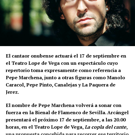
Las excavaciones realizadas en el sector nororiental
de la Alcazaba son especialmente relevantes para
comprender la relación entre muralla y topografía.
Bellido señala que los constructores aprovecharon
expresamente el desnivel del cerro de La Mota.
En la
parte superior levantaron la muralla y, en una
posición inferior, una
estructura ataludada que
El cantaor onubense actuará el 17 de septiembre en
inicialmente servía como refuerzo o contrafuerte y
el Teatro Lope de Vega con un espectáculo cuyo
que posteriormente adquirió función de antemuro o
repertorio toma expresamente como referencia a
barbacana.
Entre ambas estructuras se fueron
Pepe Marchena, junto a otras figuras como Manolo
colocando rellenos de tierra separados por
Caracol, Pepe Pinto, Canalejas y La Paquera de
tongadas de cal hasta conformar la liza,
Jerez.
documentada a una cota de 133,48 metros sobre el
nivel del mar.
El nombre de Pepe Marchena volverá a sonar con
fuerza en la Bienal de Flamenco de Sevilla. Arcángel
presentará el próximo 17 de septiembre, a las 20.00
horas, en el Teatro Lope de Vega,
La copla del cante
,
una propuesta concebida para recorrer ese territorio