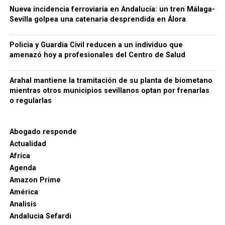
siempre según la investigación policial y tributaria.
Nueva incidencia ferroviaria en Andalucía: un tren Málaga-
Conviene mantener esta precisión: los hechos se
Sevilla golpea una catenaria desprendida en Álora
Una cuestión pendiente: medir
encuentran todavía dentro de un procedimiento
judicial y las personas investigadas conservan su
Policia y Guardia Civil reducen a un individuo que
las diferencias de cota
presunción de inocencia mientras no exista una
amenazó hoy a profesionales del Centro de Salud
resolución judicial firme.
El estudio arqueológico de Bellido confirma que la
Arahal mantiene la tramitación de su planta de biometano
topografía desempeñó un papel importante desde la
66.000 euros, relojes de lujo y bienes
mientras otros municipios sevillanos optan por frenarlas
construcción inicial de la fortificación. También
o regularlas
demuestra la existencia de rellenos, niveles de
bloqueados
ocupación y modificaciones posteriores.
Sin
La actuación policial ha permitido bloquear 35
embargo, no existe en los trabajos consultados una
Abogado responde
cuentas bancarias vinculadas a la investigación y
medición sistemática de la diferencia de cota entre
Actualidad
solicitar judicialmente el embargo de once
ambos lados de todo el recinto amurallado.
Ese
Africa
inmuebles. En domicilios relacionados con uno de
sería un campo de investigación especialmente útil.
Agenda
los principales investigados fueron intervenidos
Amazon Prime
Durante el siglo XIX se documenta un proceso de
además 66.000 euros en efectivo, junto con relojes
América
ocupación de terrenos próximos y adosados a la
de lujo, dispositivos electrónicos y abundante
Analisis
muralla de Marchena. En determinados sectores el
documentación.
Andalucia Sefardi