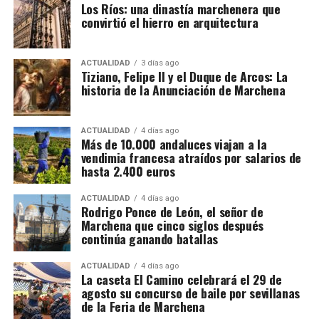
Los Ríos: una dinastía marchenera que
habría servido para canalizar fondos procedentes de
convirtió el hierro en arquitectura
la actividad presuntamente delictiva.
La dimensión del trabajo policial y tributario queda
ACTUALIDAD
3 días ago
Tiziano, Felipe II y el Duque de Arcos: La
reflejada en otro dato: los investigadores analizaron
historia de la Anunciación de Marchena
movimientos relacionados con 173 cuentas
bancarias. A partir de esa documentación detectaron
importantes volúmenes de alcohol procedentes de
ACTUALIDAD
4 días ago
Más de 10.000 andaluces viajan a la
depósitos fiscales de otros países de la Unión
vendimia francesa atraídos por salarios de
Europea, principalmente Países Bajos y Portugal,
hasta 2.400 euros
destinados posteriormente a depósitos fiscales
españoles.
ACTUALIDAD
4 días ago
Rodrigo Ponce de León, el señor de
Marchena que cinco siglos después
El mecanismo investigado aprovechaba el régimen
continúa ganando batallas
fiscal aplicable a este tipo de mercancías. Las
bebidas eran introducidas mediante empresas que la
ACTUALIDAD
4 días ago
La caseta El Camino celebrará el 29 de
investigación denomina “introductoras” y circulaban
agosto su concurso de baile por sevillanas
en determinadas fases bajo un régimen suspensivo
de la Feria de Marchena
de IVA e impuestos especiales. Después se sucedían
Mientras unos sectores eran demolidos por