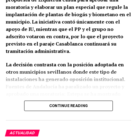
relacionados, según estos testimonios, con personas
mismo año Rafael Gómez, alguacil ordinario y
moratoria y elaborar un plan especial que regule la
que llegan bajo los efectos de drogas.
portero del Ayuntamiento, ocupaba el
torreón de la
implantación de plantas de biogás y biometano en el
Puerta Real o de Osuna porque no podía costear el
municipio. La iniciativa contó únicamente con el
La preocupación por las agresiones a sanitarios no
alquiler de una vivienda.
apoyo de IU, mientras que el PP y el grupo no
es nueva. El Área de Gestión Sanitaria de Osuna puso
adscrito votaron en contra, por lo que el proyecto
en marcha este mismo año formación específica con
previsto en el paraje Casablanca continuará su
la Guardia Civil para prevenir y afrontar este tipo de
tramitación administrativa.
situaciones, una iniciativa que debía extenderse,
entre otros lugares, a los profesionales del centro
La decisión contrasta con la posición adoptada en
de salud de Marchena.
otros municipios sevillanos donde este tipo de
instalaciones ha generado oposición institucional.
El problema tiene además una dimensión andaluza.
Fuentes de Andalucía ha paralizado un proyecto y
La Junta anunció en junio la preparación de una ley
aprobado una moratoria; Estepa se ha mostrado
específica contra las agresiones a profesionales
contraria a dos iniciativas; Écija está modificando su
sanitarios, que incluirá amenazas, coacciones,
CONTINUE READING
planeamiento para limitar estas plantas cerca de los
insultos y agresiones físicas, ante el incremento de
núcleos urbanos; y Morón de la Frontera ha
la preocupación por la seguridad en los centros
anunciado que no aprobará el proyecto previsto en
asistenciales.
su término. También La Campana, Bollullos de la
Estamos ya ante una transformación funcional clara:
ACTUALIDAD