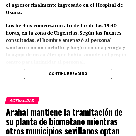
Mientras tanto, los viajeros deben consultar los
desplome y fue reconstruido, junto con parte del
el agresor finalmente ingresado en el Hospital de
llevaron el flamenco a los grandes escenarios
canales oficiales de Renfe y Adif antes de
lienzo de muralla,
por un importe de 544 reales y
Osuna.
durante los años veinte, entre ellas el propio
desplazarse, ya que pueden producirse retrasos,
tres maravedíes. En abril de 1657 se ordenó también
Marchena.
modificaciones de recorrido y trasbordos por
reparar la denominada «murada que sale a la calle
Los hechos comenzaron alrededor de las 13:40
carretera.
nueva» o calle Carreras. Entre 1674 y 1677 volvieron
horas, en la zona de Urgencias. Según las fuentes
Y el 2 de octubre, Sandra Carrasco y David de Arahal
a realizarse obras en torres y murallas. Arenillas
consultadas, el hombre amenazó al personal
estrenarán en el Teatro Central
Poema de la libertad
,
remite para estos trabajos a los Libros de Actas
sanitario con un cuchillo, y luego con una jeringa y
una producción inspirada específicamente en Pepe
Capitulares del Archivo Histórico Municipal de
la aguja de un catéter que había tomado del propio
Marchena, dentro del año en el que se cumplen
Marchena.
centro para intimidar al personal.
cincuenta años de su fallecimiento, ocurrido en
Sevilla el 4 de diciembre de 1976.
La Puerta de la carne comunicaba el recinto de las
CONTINUE READING
Durante el episodio de violencia, el individuo, —
carnicerías y al abastecimiento de carne
situada en
toxicómano habitual- golpeó diferentes elementos
De esta forma, el cantaor nacido en Marchena en
el entorno de la antigua Plaza Vieja o Plaza de
del entorno, aunque no se registraron heridos ni
1903 se convierte en uno de los hilos históricos que
Abajo, actual plaza de la Constitución, junto a la
daños materiales de consideración. En un momento
atraviesan la Bienal de 2026: aparece como
ACTUALIDAD
antigua calle de la Carnicería Vieja y muy cerca del
determinado salió al exterior y parte del personal
referente de la generación homenajeada, como
Arahal mantiene la tramitación de
trazado de la muralla. Esta zona concentraba
aprovechó para refugiarse y cerrar algunas
inspiración directa para nuevas producciones y
durante los siglos XV y XVI el mercado público, las
su planta de biometano mientras
dependencias, mientras otros profesionales y
ahora también como uno de los nombres
carnicerías y probablemente el matadero.
pacientes permanecieron fuera del centro por
fundamentales desde los que Arcángel construirá
La
otros municipios sevillanos optan
motivos de seguridad. Durante el altercado, que
copla del cante
.