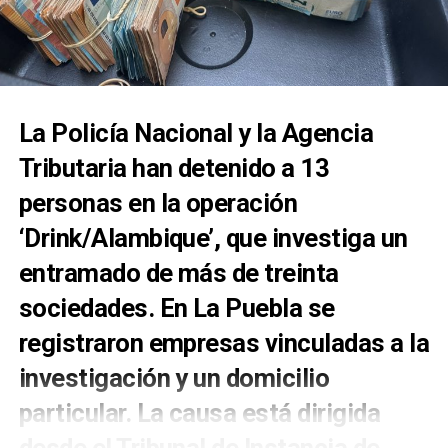
peligrosos dentro del centro de salud.
parcelas urbanas próximas o adosadas al recinto
en Andalucía, impulsado como alternativa para
amurallado para que puedan construirse».
Las
aprovechar residuos agrícolas y ganaderos. La
Fuentes sanitarias explican que no se trataría de un
cesiones afectaban principalmente a los arquillos
controversia ya no se centra únicamente en estar a
caso aislado y aseguran que durante el último mes
del Arco de la Rosa y a las garitas próximas a la
favor o en contra de esta energía, sino en decidir
se habrían producido al menos otros dos episodios
Puerta Real o de Osuna. N
o estamos ante una
qué tamaño deben tener las plantas, dónde pueden
La Policía Nacional y la Agencia
de entrada de delincuentes habituales al centro de
actuación aislada, sino ante un proceso habitual.
instalarse y qué impacto pueden asumir los
salud, durante las tardes y los fines de semana,
Tributaria han detenido a 13
municipios y sus vecinos.
momentos en los que el centro dispone de menos
personas en la operación
actividad y personal.
‘Drink/Alambique’, que investiga un
Los profesionales describen además situaciones en
entramado de más de treinta
las que determinadas personas entran y deambulan
por las instalaciones, generando inquietud entre
sociedades. En La Puebla se
trabajadores y pacientes.
registraron empresas vinculadas a la
Ante esta sucesión de episodios, parte del personal
investigación y un domicilio
reclama la presencia de seguridad en el centro,
particular. La causa está dirigida
especialmente durante los turnos de tarde, noches y
fines de semana. “Necesitaríamos seguridad”,
desde el Tribunal de Instancia de