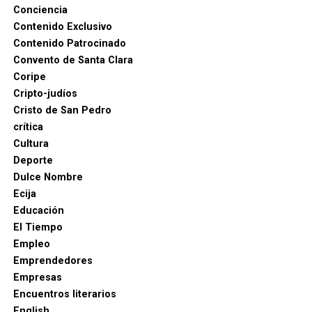
internacionales— dentro del ámbito judicial más
Conciencia
próximo a la comarca.
Contenido Exclusivo
Contenido Patrocinado
La investigación continúa abierta, por lo que habrá
Convento de Santa Clara
que esperar a la evolución de las diligencias para
Coripe
conocer con mayor precisión el número de
Cripto-judíos
sociedades y personas de La Puebla de Cazalla
Cristo de San Pedro
afectadas, su función concreta dentro del entramado
crítica
y el destino judicial de los detenidos. Por ahora, no
Cultura
he encontrado en las fuentes oficiales consultadas
Deporte
datos que permitan identificar públicamente a las
Un proceso urbano de larga
Dulce Nombre
empresas o a los detenidos de La Puebla, de modo
Ecija
duración
que no sería responsable atribuir nombres o
Educación
negocios concretos sin confirmación documental.
El Tiempo
Los datos disponibles permiten proponer una
Empleo
evolución bastante clara.
Emprendedores
La muralla nació en el siglo XIII adaptada a la
Empresas
orografía de La Mota. Durante los siglos XIV al XVII
Encuentros literarios
fue reparada y conservó funciones defensivas y de
English