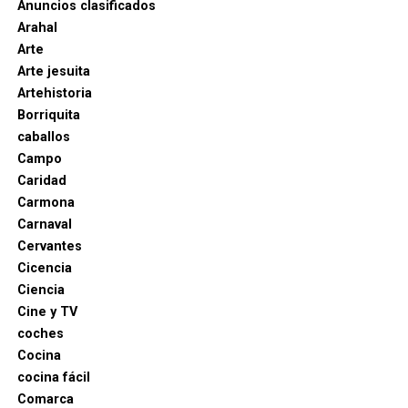
recinto defensivo terminó integrado físicamente en
Anuncios clasificados
Las pesquisas patrimoniales apuntan también a que
las construcciones posteriores. El aprovechamiento
Arahal
parte de los beneficios obtenidos presuntamente
del lienzo como cerramiento o elemento estructural
Arte
mediante el fraude habría sido desviada hacia una
es plausible y está documentado arqueológicamente
Arte jesuita
sociedad patrimonial, utilizada para canalizar el
en fases posteriores, pero debe comprobarse
Artehistoria
dinero y mantener inmuebles relacionados con
edificio por edificio antes de generalizarlo al
Borriquita
algunos de los principales investigados. Es
conjunto del caserío decimonónico.
caballos
precisamente esta parte del entramado la que
Campo
fundamenta la investigación paralela por supuesto
Caridad
blanqueo de capitales.
Carmona
Carnaval
La operación adquiere así especial relevancia para
Cervantes
la Sierra Sur sevillana. No se trata únicamente de
Cicencia
que La Puebla de Cazalla figure entre las
Ciencia
localidades donde se practicaron registros: la
Cine y TV
investigación está siendo dirigida judicialmente
coches
desde Morón de la Frontera, situando una causa de
Cocina
alcance nacional —con conexiones empresariales en
cocina fácil
cuatro provincias y movimientos comerciales
Comarca