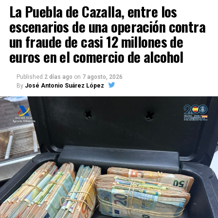
Mitación y Benacazón han adoptado medidas o
estructuras concebidas originalmente para la
En este caso, pese a la gravedad de la situación y al
La Puebla de Cazalla, entre los
pronunciamientos de rechazo o cautela.
defensa empiezan a incorporarse al uso residencial.
temor generado entre trabajadores y usuarios, no
escenarios de una operación contra
consta que ninguna persona resultara lesionada. La
Por tanto, no todos estos municipios han “parado”
un fraude de casi 12 millones de
El caso más significativo aparece en 1818. El
información procede de testimonios directos
jurídicamente sus proyectos, ya que algunos
Ayuntamiento concedió a Antonio García Pergañeda
euros en el comercio de alcohol
recabados por este medio.
expedientes siguen en tramitación, pero al menos
una rinconera situada en los arquillos del Arco de la
siete localidades sevillanas han tomado medidas
Rosa.
Según Alcaide, los síndicos municipales
Los profesionales del centro de
Published
2 días ago
on
7 agosto, 2026
para restringir, frenar o cuestionar la implantación
consideraban que
«construir sobre aquella muralla
By
José Antonio Suárez López
de plantas de biogás.
salud de Marchena reclaman
mejorará el aspecto de la población», además de
proporcionar ingresos al caudal público
.
Ya
más seguridad tras varios
En Arahal, el alcalde, Francisco Brenes, sostiene que
entonces la construcción sobre la muralla estaba
la normativa actual y los informes técnicos,
autorizada por el propio Ayuntamiento.
incidentes recientes
ambientales y sectoriales son suficientes para
valorar el proyecto sin necesidad de una moratoria
1820: el adosamiento ya
El episodio ocurrido este viernes ha vuelto a poner
previa. IU, por el contrario, reclama una regulación
sobre la mesa una preocupación que, según fuentes
aparece como una práctica
específica que establezca distancias, capacidades
consultadas por este medio, viene creciendo en las
máximas y controles sobre olores, tráfico, consumo
últimas semanas: la falta de seguridad ante la
continuada
de agua e impacto paisajístico.
entrada de personas que protagonizan
comportamientos amenazantes o potencialmente
En 1820 Alcaide señala que «se continúa cediendo
El debate se produce en plena expansión del biogás