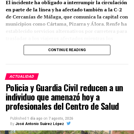
El incidente ha obligado a interrumpir la circulación
personal de ornamentar la melodía que generó
en parte de la línea y ha afectado también a la C-2
seguidores, imitadores y también intensas
Durante el siglo XVI siguieron produciéndose
de Cercanías de Málaga, que comunica la capital con
controversias entre los defensores de distintas
intervenciones.
En el sector nororiental de la
municipios como Cártama, Pizarra y Álora. Renfe ha
concepciones del flamenco. DeFlamenco recuerda
Alcazaba se documentaron contrafuertes de
establecido servicios alternativos por carretera para
que llegó a alcanzar una fama hasta entonces
mampostería destinados a reforzar zonas
trasladar a los viajeros afectados mientras los
desconocida en el género y subraya la personalidad
debilitadas.
La excavación identificó allí un nivel de
equipos técnicos trabajan en la zona.
y los matices que introdujo en numerosos estilos.
ocupación moderno situado a 134,68 metros sobre el
CONTINUE READING
nivel del mar.
Sobre estas estructuras se habían
Según la información difundida por Adif, el
Precisamente ahí cobra especial sentido
La copla del
acumulado posteriormente importantes rellenos,
desprendimiento de la catenaria se habría
cante
. Marchena habitó como pocos esa zona donde
algunos de los cuales llegaron prácticamente hasta
producido en un tramo donde se desarrollan obras
las fronteras entre flamenco, canción popular,
ACTUALIDAD
la altura conservada del lienzo.
programadas. El tren implicado es un
espectáculo teatral y copla se hacían permeables.
Policia y Guardia Civil reducen a un
autopropulsado diésel, por lo que no depende de la
Participó en grandes espectáculos, desarrolló una
Este fenómeno resulta importante para cualquier
individuo que amenazó hoy a
alimentación eléctrica de la catenaria para circular.
carrera cinematográfica y convirtió al cantaor en una
estudio actual de cotas. El terreno que hoy
El problema se produjo al encontrarse físicamente
profesionales del Centro de Salud
figura capaz de dirigirse a públicos masivos. Su
encontramos junto a la muralla es el resultado de
con parte de la instalación aérea desprendida.
trayectoria coincidió además con aquella expansión
varias fases históricas, no de una única topografía
de la Ópera Flamenca que la Bienal de 2026 quiere
original.
Published
1 día ago
on
7 agosto, 2026
La incidencia vuelve a poner el foco sobre uno de
By
José Antonio Suárez López
observar desde el presente.
los principales corredores ferroviarios