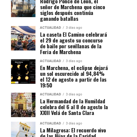
Rodrigo Ponce de León, el
señor de Marchena que cinco
siglos después continúa
ganando batallas
ACTUALIDAD
3 días ago
La caseta El Camino celebrará
el 29 de agosto su concurso
de baile por sevillanas de la
Feria de Marchena
ACTUALIDAD
3 días ago
En Marchena, el eclipse dejará
un sol oscurecido al 94,84%
el 12 de agosto a partir de las
19:50
ACTUALIDAD
3 días ago
La Hermandad de la Humildad
celebra del 6 al 8 de agosto la
XXIII Velá de Santa Clara
ACTUALIDAD
3 días ago
La Milagrosa: El recuerdo vivo
de las Hijas de la Caridad