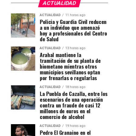
ACTUALIDAD
ACTUALIDAD
11 horas ago
Policia y Guardia Civil reducen
a un individuo que amenazó
hoy a profesionales del Centro
de Salud
ACTUALIDAD
13 horas ago
Arahal mantiene la
tramitación de su planta de
biometano mientras otros
municipios sevillanos optan
por frenarlas o regularlas
ACTUALIDAD
18 horas ago
La Puebla de Cazalla, entre los
escenarios de una operación
contra un fraude de casi 12
millones de euros en el
comercio de alcohol
ACTUALIDAD
19 horas ago
Pedro El Granaino en el