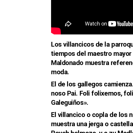
Los villancicos de la parr
tiempos del maestro mayor 
Maldonado muestra referenc
moda.
El de los gallegos camienza.
noso Pai. Foli folixemos, fo
Galeguiños».
El villancico o copla de los
muestra una jerga o castella
Reyeh helmozo, y a zu Madle