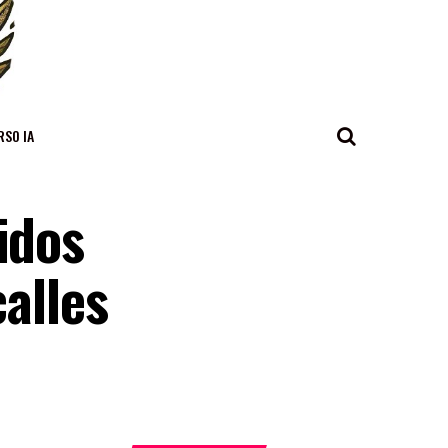
RSO IA
idos
calles