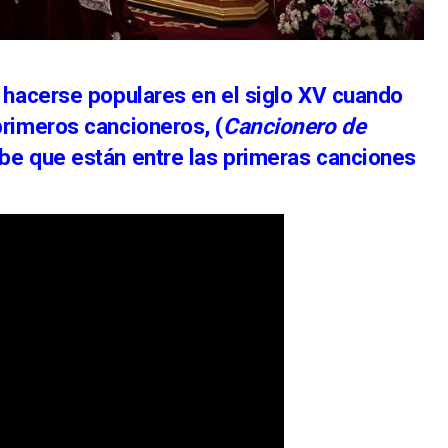
 hacerse populares en el siglo XV cuando
rimeros cancioneros, (
Cancionero de
be que están entre las primeras canciones