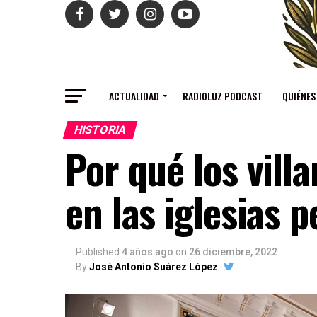
ACTUALIDAD
RADIOLUZ PODCAST
QUIÉNES
HISTORIA
Por qué los vill
en las iglesias p
Published
4 años ago
on
26 diciembre, 2022
By
José Antonio Suárez López