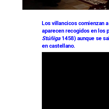
Los villancicos comienzan a
aparecen recogidos en los p
Stúñiga
1458) aunque se sa
en castellano.