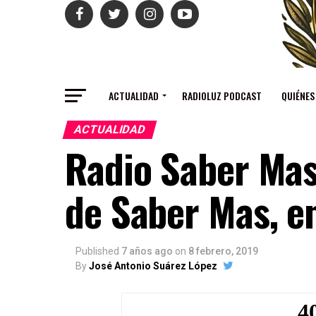
ACTUALIDAD
RADIOLUZ PODCAST
QUIÉNES
ACTUALIDAD
Radio Saber Mas:
de Saber Mas, e
Published
7 años ago
on
8 febrero, 2019
By
José Antonio Suárez López