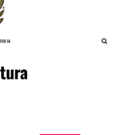
RSO IA
ltura