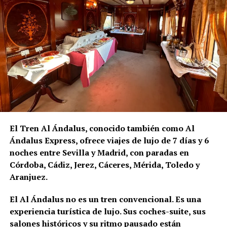
El Tren Al Ándalus, conocido también como Al
Ándalus Express, ofrece viajes de lujo de 7 días y 6
noches entre Sevilla y Madrid, con paradas en
Córdoba, Cádiz, Jerez, Cáceres, Mérida, Toledo y
Aranjuez.
El Al Ándalus no es un tren convencional. Es una
experiencia turística de lujo. Sus coches-suite, sus
La Cueva del Gato está ubicada junto al río
salones históricos y su ritmo pausado están