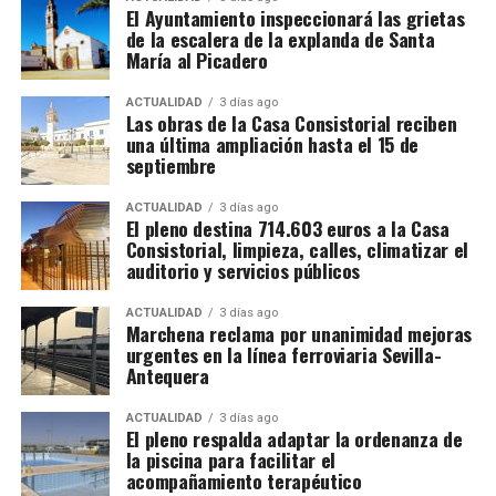
llegar a la entrada de la cueva, lo que puede ser un
Media
El Ayuntamiento inspeccionará las grietas
desafío para algunas personas.
de la escalera de la explanda de Santa
Desde el siglo XII hasta el XVI, la Fiesta de los Locos se
María al Picadero
Muy cerca de la cueva, está Benaoján pueblo blanco
celebraba en distintos puntos de Europa, especialmente
ideal para pasear, disfrutar de su arquitectura y
ACTUALIDAD
3 días ago
en Francia, España y Alemania. Se realizaba en torno al
Las obras de la Casa Consistorial reciben
degustar la gastronomía local.
28 de diciembre (Día de los Santos Inocentes)
o en la
una última ampliación hasta el 15 de
víspera de Año Nuevo y se caracterizaba por:
septiembre
Elegir a un «Obispo de los Locos»
, una figura cómica
ACTUALIDAD
3 días ago
que presidía la celebración.
Procesiones irreverentes
,
El pleno destina 714.603 euros a la Casa
donde clérigos y laicos intercambiaban roles en parodias
Consistorial, limpieza, calles, climatizar el
auditorio y servicios públicos
de ceremonias religiosas.
Burlas al poder y al clero
, lo
que generó la persecución de la festividad por parte de
ACTUALIDAD
3 días ago
la Iglesia.
Marchena reclama por unanimidad mejoras
urgentes en la línea ferroviaria Sevilla-
Antequera
Santo Domingo, antiguo convento vinculado a la
Inquisición, añade otra capa a este viaje. Sus muros
ACTUALIDAD
3 días ago
El pleno respalda adaptar la ordenanza de
guardan historias incómodas, necesarias para
la piscina para facilitar el
comprender la complejidad de la ciudad. Mientras
acompañamiento terapéutico