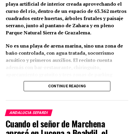
playa artificial de interior creada aprovechando el
curso del río, dentro de un espacio de 63.362 metros
cuadrados entre huertas, árboles frutales y paisaje
serrano, junto al pantano de Zahara y en pleno
Parque Natural Sierra de Grazalema.
No es una playa de arena marina, sino una zona de
baño controlada, con agua tratada, socorrismo
acuático y primeros auxilios. El recinto cuenta
además con bar-restaurante, chiringuito,
aparcamiento gratuito y tres zonas de parking
dentro del complejo.
CONTINUE READING
Horarios de verano
A bordo se combina alojamiento, gastronomía,
visitas culturales, espectáculos y desplazamientos
En julio y agosto, el área recreativa y los
El entorno de la Cueva del Gato es ideal para
ANDALUCIA SEFARDI
en autocar de apoyo. Renfe destaca que el programa
aparcamientos abren de 11:00 a 20:00 horas,
realizar rutas de senderismo. Existen varios
Cuando el señor de Marchena
incluye autobús de lujo durante el recorrido, guía
mientras que la zona de baño funciona de 11:00 a
senderos que permiten disfrutar del paisaje kárstico,
apresó en Lucena a Boabdil, el
multilingüe y entradas a las visitas programadas.
19:30 horas. En junio y septiembre, el horario del
la vegetación mediterránea y la fauna local. Uno de