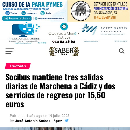
TURISMO
Socibus mantiene tres salidas
diarias de Marchena a Cádiz y dos
servicios de regreso por 15,60
euros
Published
1 año ago
on
19 julio, 2025
By
José Antonio Suárez López