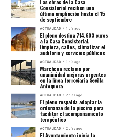
Las obras de la Casa
Consistorial reciben una
última ampliación hasta el 15
de septiembre
ACTUALIDAD
1 día ago
El pleno destina 714.603 euros
a la Casa Consistorial,
limpieza, calles, climatizar el
auditorio y servicios públicos
ACTUALIDAD
1 día ago
Marchena reclama por
unanimidad mejoras urgentes
en la línea ferroviaria Sevilla-
Antequera
ACTUALIDAD
2 días ago
El pleno respalda adaptar la
ordenanza de la piscina para
facilitar el acompañamiento
terapéutico
ACTUALIDAD
2 días ago
El Ayuntamiento inicia la