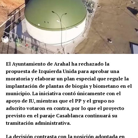
reducido y atendido sanitariamente, el hombre fue
reinterpretando y haciendo suyo.
sacado en una silla de ruedas y trasladado en
ambulancia al Hospital Universitario La Merced de
Osuna.
El episodio no es un hecho completamente aislado.
Profesionales consultados por este medio vienen
alertando de repetidos episodios de amenazas,
comportamientos agresivos y situaciones
El Ayuntamiento de Arahal ha rechazado la
conflictivas en el centro de salud, algunos
propuesta de Izquierda Unida para aprobar una
relacionados, según estos testimonios, con personas
moratoria y elaborar un plan especial que regule la
que llegan bajo los efectos de drogas.
implantación de plantas de biogás y biometano en el
municipio. La iniciativa contó únicamente con el
La preocupación por las agresiones a sanitarios no
apoyo de IU, mientras que el PP y el grupo no
es nueva. El Área de Gestión Sanitaria de Osuna puso
adscrito votaron en contra, por lo que el proyecto
en marcha este mismo año formación específica con
previsto en el paraje Casablanca continuará su
la Guardia Civil para prevenir y afrontar este tipo de
tramitación administrativa.
situaciones, una iniciativa que debía extenderse,
entre otros lugares, a los profesionales del centro
La decisión contrasta con la posición adoptada en