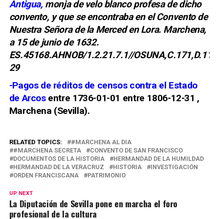
Antigua,
monja de velo blanco profesa de dicho
convento, y que se encontraba en el Convento de
Nuestra Señora de la Merced en Lora. Marchena,
a 15 de junio de 1632.
ES.45168.AHNOB/1.2.21.7.1//OSUNA,C.171,D.11-
29
-Pagos de réditos de censos contra el Estado
de Arcos
entre 1736-01-01 entre 1806-12-31 ,
Marchena (Sevilla).
RELATED TOPICS:
#MARCHENA AL DIA
#MARCHENA SECRETA
CONVENTO DE SAN FRANCISCO
DOCUMENTOS DE LA HISTORIA
HERMANDAD DE LA HUMILDAD
HERMANDAD DE LA VERACRUZ
HISTORIA
INVESTIGACIÓN
ORDEN FRANCISCANA
PATRIMONIO
UP NEXT
La Diputación de Sevilla pone en marcha el foro
profesional de la cultura