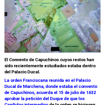
El Convento de Capuchinos cuyos restos han
sido recientemente estudiados estaba dentro
del Palacio Ducal.
La orden Franciscana reunida en el Palacio
Ducal de Marchena, donde estaba el convento
de Capuchinos, acuerda el 15 de julio de 1632
aprobar la petición del Duque de que los
Capítulos intermedios
de la orden se hiciesen