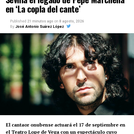
en ‘La copla del cante’
Published
21 minutos ago
on
8 agosto, 2026
By
José Antonio Suárez López
El cantaor onubense actuará el 17 de septiembre en
el Teatro Lope de Vega con un espectáculo cuyo