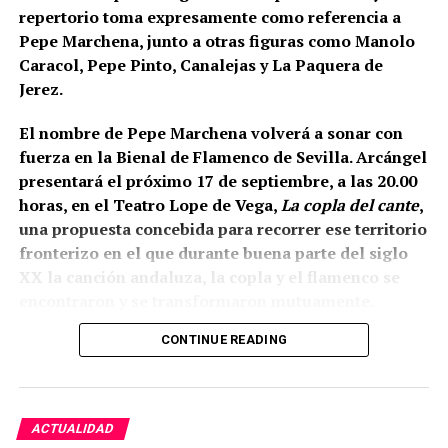
repertorio toma expresamente como referencia a
Pepe Marchena, junto a otras figuras como Manolo
Caracol, Pepe Pinto, Canalejas y La Paquera de
Jerez.
El nombre de Pepe Marchena volverá a sonar con
fuerza en la Bienal de Flamenco de Sevilla. Arcángel
presentará el próximo 17 de septiembre, a las 20.00
horas, en el Teatro Lope de Vega,
La copla del cante
,
una propuesta concebida para recorrer ese territorio
fronterizo en el que durante buena parte del siglo
XX la canción andaluza, la copla y el flamenco se
encontraron y se transformaron mutuamente.
CONTINUE READING
La propia organización ha definido el espectáculo
como una revisión del estrecho vínculo histórico
entre flamenco y copla, pero existe un dato
especialmente relevante para Marchena: el
ACTUALIDAD
repertorio está inspirado expresamente en