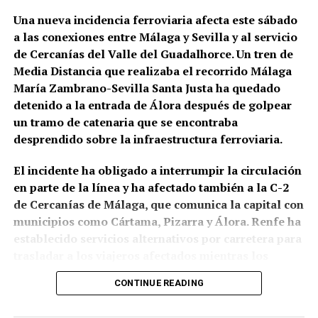
Pepe Marchena, en el centro de
Una nueva incidencia ferroviaria afecta este sábado
a las conexiones entre Málaga y Sevilla y al servicio
aquella transformación
de Cercanías del Valle del Guadalhorce. Un tren de
Media Distancia que realizaba el recorrido Málaga
José Tejada Martín, Pepe Marchena, fue uno de los
María Zambrano-Sevilla Santa Justa ha quedado
artistas que mejor representó aquel cambio de
detenido a la entrada de Álora después de golpear
escala. Su enorme popularidad durante las décadas
un tramo de catenaria que se encontraba
centrales del siglo XX estuvo vinculada a los
desprendido sobre la infraestructura ferroviaria.
fandangos, los cantes libres y los cantes de ida y
vuelta, pero también a una forma extremadamente
El incidente ha obligado a interrumpir la circulación
personal de ornamentar la melodía que generó
en parte de la línea y ha afectado también a la C-2
seguidores, imitadores y también intensas
de Cercanías de Málaga, que comunica la capital con
controversias entre los defensores de distintas
municipios como Cártama, Pizarra y Álora. Renfe ha
concepciones del flamenco. DeFlamenco recuerda
establecido servicios alternativos por carretera para
que llegó a alcanzar una fama hasta entonces
trasladar a los viajeros afectados mientras los
desconocida en el género y subraya la personalidad
equipos técnicos trabajan en la zona.
y los matices que introdujo en numerosos estilos.
CONTINUE READING
Según la información difundida por Adif, el
Precisamente ahí cobra especial sentido
La copla del