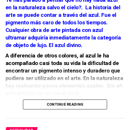
Manuel Antonio Ramos Suárez, “Arquitecturas
La Cabalgata Histórica organizada por la Asociación
en la naturaleza salvo el cielo?.
La historia del
para la música: las cajas de órgano de la
Cultural Zegrí reconstruye aquel episodio. El bando
parroquia matriz de San Juan Bautista de
arte se puede contar a través del azul. Fue el
cristiano parte por el centro de Málaga, mientras la
Marchena”,
Archivo Español de Arte
, CSIC, 2013.
pigmento más caro de todos los tiempos.
representación de las autoridades musulmanas
Cualquier obra de arte pintada con azul
desciende desde la Alcazaba. Ambos cortejos se
Manuel Clavijo Andújar, “Proyecto de rejas
encuentran en la plaza de la Aduana, donde se
ultramar adquiría inmediatamente la categoría
para la parroquia de San Miguel de Morón de la
escenifica la entrega de las llaves de la ciudad.
de objeto de lujo. El azul divino.
Frontera”,
Laboratorio de Arte
, Universidad de
Sevilla, 1991.
A diferencia de otros colores, al azul le ha
acompañado casi toda su vida la dificultad de
encontrar un pigmento intenso y duradero que
pudiera ser utilizado en el arte. En la naturaleza
hay realmente
pocos elementos azules. Em eñ
arte antiguo no se usa el azul.
CONTINUE READING