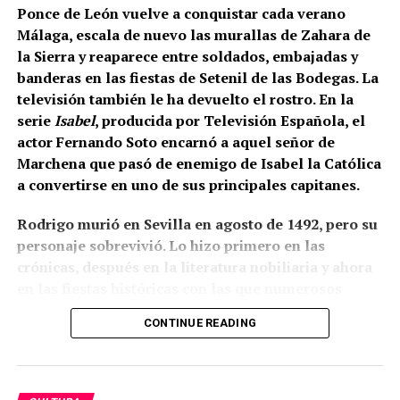
en la iglesia de San Miguel de Morón de la Frontera,
Ponce de León vuelve a conquistar cada verano
Juan de los Ríos Vallejo incluyó entre sus méritos
Málaga, escala de nuevo las murallas de Zahara de
profesionales la reja del coro de San Juan de
la Sierra y reaparece entre soldados, embajadas y
Marchena, afirmando que en ella había contado con
banderas en las fiestas de Setenil de las Bodegas. La
la ayuda de su padre. También se atribuía una reja
televisión también le ha devuelto el rostro. En la
para la capilla mayor de la misma iglesia
serie
Isabel
, producida por Televisión Española, el
marchenera y otra obra destinada al sagrario de la
actor Fernando Soto encarnó a aquel señor de
Casa Grande de San Francisco de Sevilla.
Marchena que pasó de enemigo de Isabel la Católica
a convertirse en uno de sus principales capitanes.
Por tanto, más que buscar una sola mano, resulta
más correcto hablar del taller de los Ríos. Cristóbal
Rodrigo murió en Sevilla en agosto de 1492, pero su
habría transmitido el oficio a sus hijos, mientras
personaje sobrevivió. Lo hizo primero en las
Juan fue adquiriendo progresivamente mayor
crónicas, después en la literatura nobiliaria y ahora
responsabilidad artística. La reja del coro pudo ser
en las fiestas históricas con las que numerosos
una obra de juventud realizada bajo la dirección o
municipios andaluces reconstruyen su pasado. Como
CONTINUE READING
con la colaboración paterna. Los documentos
el Cid, sigue ganando batallas después de muerto,
conservan las dos perspectivas: las cuentas
aunque sus victorias actuales ya no se libran con
parroquiales relacionan el encargo con Cristóbal y
lanzas y artillería, sino en la memoria colectiva.
los pagos finales con sus herederos; el expediente