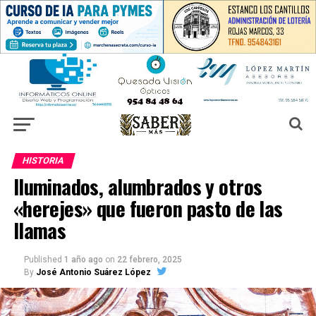
HISTORIA
Iluminados, alumbrados y otros
«herejes» que fueron pasto de las
llamas
Published
1 año ago
on
22 febrero, 2025
By
José Antonio Suárez López