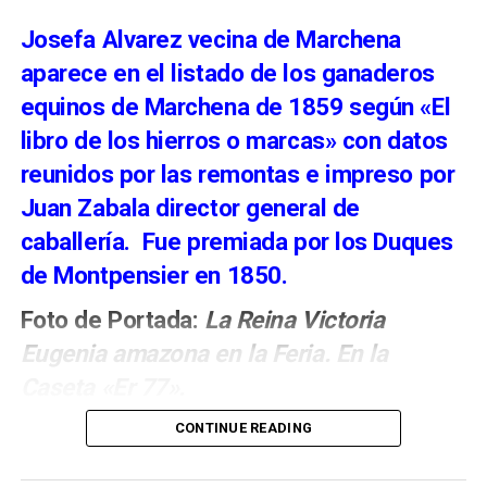
Para 2026, el Consistorio ha fijado la Feria entre el
Josefa Alvarez vecina de Marchena
15 y el 22 de agosto.
aparece en el listado de los ganaderos
equinos de Marchena de 1859 según «El
libro de los hierros o marcas» con datos
reunidos por las remontas e impreso por
Juan Zabala director general de
caballería. Fue premiada por los Duques
de Montpensier en 1850.
Foto de Portada:
La Reina Victoria
Eugenia amazona en la Feria. En la
El verdadero papel del señor de
Caseta «Er 77».
Marchena en la conquista de
CONTINUE READING
Málaga