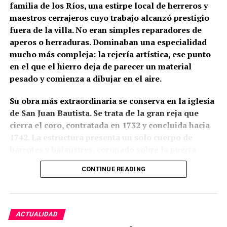
familia de los Ríos, una estirpe local de herreros y
maestros cerrajeros cuyo trabajo alcanzó prestigio
fuera de la villa. No eran simples reparadores de
aperos o herraduras. Dominaban una especialidad
mucho más compleja: la rejería artística, ese punto
en el que el hierro deja de parecer un material
pesado y comienza a dibujar en el aire.
Su obra más extraordinaria se conserva en la iglesia
de San Juan Bautista. Se trata de la gran reja que
cierra el coro, contratada en 1732 y concluida hacia
1742. La estructura presenta un solo cuerpo de
barrotes y balaustres, coronado sobre la puerta
central por un gran remate ornamental. En lo alto
CONTINUE READING
aparece una corona real flanqueada por ángeles con
palmas; a ambos lados se levantan pequeñas
espadañas con campanas, unidas mediante
guirnaldas a otros ángeles que parecen tocar sus
ACTUALIDAD
trompetas sobre el hierro. Algunas partes fueron