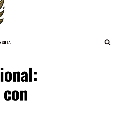
RSO IA
ional:
a con