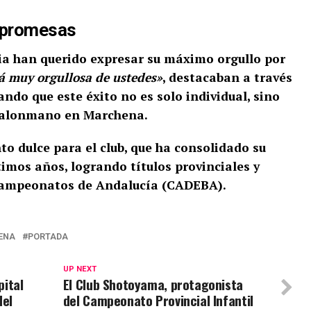
s promesas
a han querido expresar su máximo orgullo por
tá muy orgullosa de ustedes»
, destacaban a través
ando que este éxito no es solo individual, sino
l balonmano en Marchena.
o dulce para el club, que ha consolidado su
timos años, logrando títulos provinciales y
 campeonatos de Andalucía (CADEBA).
ENA
PORTADA
UP NEXT
pital
El Club Shotoyama, protagonista
del
del Campeonato Provincial Infantil