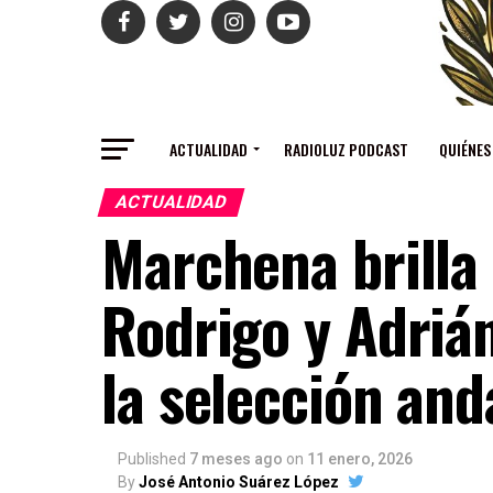
ACTUALIDAD
RADIOLUZ PODCAST
QUIÉNES
ACTUALIDAD
Marchena brilla
Rodrigo y Adriá
la selección and
Published
7 meses ago
on
11 enero, 2026
By
José Antonio Suárez López