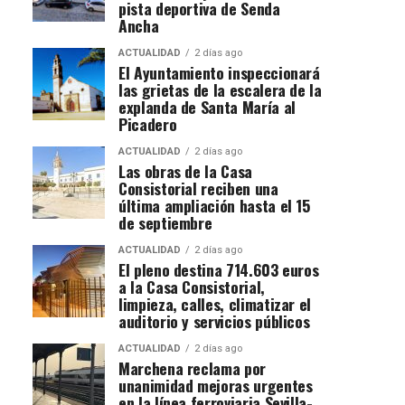
pista deportiva de Senda
Ancha
ACTUALIDAD
2 días ago
El Ayuntamiento inspeccionará
las grietas de la escalera de la
explanda de Santa María al
Picadero
ACTUALIDAD
2 días ago
Las obras de la Casa
Consistorial reciben una
última ampliación hasta el 15
de septiembre
ACTUALIDAD
2 días ago
El pleno destina 714.603 euros
a la Casa Consistorial,
limpieza, calles, climatizar el
auditorio y servicios públicos
ACTUALIDAD
2 días ago
Marchena reclama por
unanimidad mejoras urgentes
en la línea ferroviaria Sevilla-