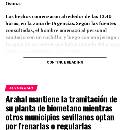
Osuna.
Los hechos comenzaron alrededor de las 13:40
horas, en la zona de Urgencias. Según las fuentes
consultadas, el hombre amenazó al personal
sanitario con un cuchillo, y luego con una jeringa y
la aguja de un catéter que había tomado del propio
centro para intimidar al personal.
CONTINUE READING
Durante el episodio de violencia, el individuo, —
toxicómano habitual- golpeó diferentes elementos
del entorno, aunque no se registraron heridos ni
daños materiales de consideración. En un momento
ACTUALIDAD
determinado salió al exterior y parte del personal
Arahal mantiene la tramitación de
aprovechó para refugiarse y cerrar algunas
su planta de biometano mientras
dependencias, mientras otros profesionales y
pacientes permanecieron fuera del centro por
otros municipios sevillanos optan
motivos de seguridad. Durante el altercado, que
por frenarlas o regularlas
duró más de media hora, se vio interrumpido el