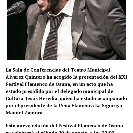
durante los ejercicios fiscales comprendidos entre
2018 y 2025. La cifra, advierten los investigadores,
todavía podría aumentar a medida que se estudie la
documentación intervenida.
Registros en La Puebla de Cazalla
La conexión con La Puebla no es meramente
territorial. La fase operativa se desarrolló el pasado
14 de julio de 2026 y comprendió nueve entradas y
La Sala de Conferencias del Teatro Municipal
registros en sociedades mercantiles situadas en La
Álvarez Quintero ha acogido la presentación del XXI
Puebla de Cazalla, Valencia, Badajoz y Córdoba,
Festival Flamenco de Osuna, en un acto que ha
además del registro de un domicilio particular en La
estado presidido por el delegado municipal de
Puebla de Cazalla. La información oficial no precisa,
Cultura, Jesús Heredia, quien ha estado acompañado
al menos por ahora, cuántas de las nueve empresas
por el presidente de la Peña Flamenca La Siguiriya,
registradas se encontraban concretamente en el
Manuel Zamora.
municipio sevillano, por lo que no sería correcto
atribuir a La Puebla la totalidad de esos registros.
Esta nueva edición del Festival Flamenco de Osuna
se celebrará el sábado 29 de agosto, a las 22:00