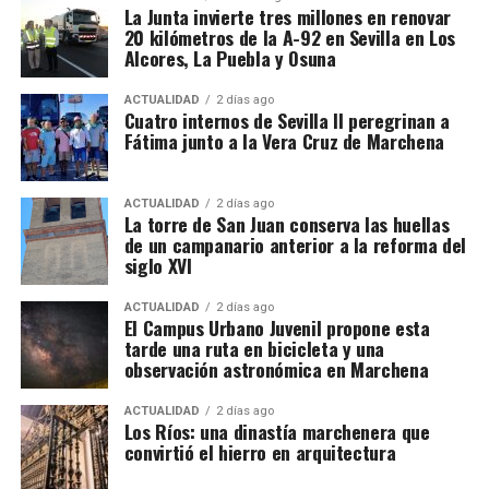
autonómicas. Para la provincia de Sevilla se
La Junta invierte tres millones en renovar
reservan 24 millones de euros destinados a
20 kilómetros de la A-92 en Sevilla en Los
actuaciones en 43 carreteras.
Alcores, La Puebla y Osuna
En el conjunto de Andalucía está previsto actuar
ACTUALIDAD
2 días ago
Cuatro internos de Sevilla II peregrinan a
sobre 126 kilómetros de la A-92 repartidos entre las
Fátima junto a la Vera Cruz de Marchena
provincias de Sevilla, Málaga, Granada y Almería.
Las intervenciones incluyen además reparación de
ACTUALIDAD
2 días ago
La torre de San Juan conserva las huellas
baches y blandones, reposición de pavimentos,
de un campanario anterior a la reforma del
mejora de capas inferiores del firme, repintado de
siglo XVI
señalización horizontal y renovación de elementos
de seguridad y balizamiento.
ACTUALIDAD
2 días ago
El Campus Urbano Juvenil propone esta
tarde una ruta en bicicleta y una
observación astronómica en Marchena
ACTUALIDAD
2 días ago
Los Ríos: una dinastía marchenera que
convirtió el hierro en arquitectura