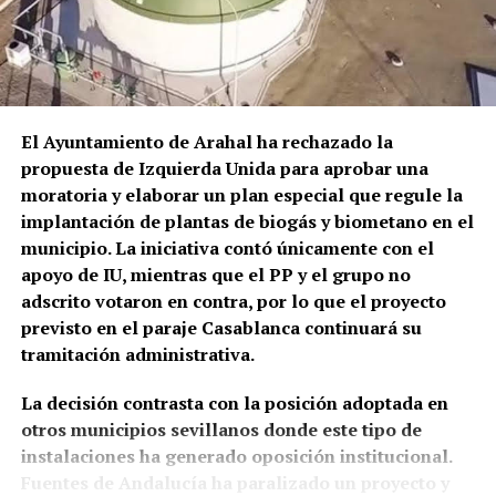
Osuna.
claramente documentada
El episodio no es un hecho completamente aislado.
Profesionales consultados por este medio vienen
El cambio resulta mucho más evidente a partir del
alertando de repetidos episodios de amenazas,
siglo XIX.
José Alcaide Villalobos documenta para
comportamientos agresivos y situaciones
1817 un
aumento de solicitudes de permisos para
El Ayuntamiento de Arahal ha rechazado la
conflictivas en el centro de salud, algunos
construir en los «arquillos del Arco de la Rosa».
Ese
propuesta de Izquierda Unida para aprobar una
relacionados, según estos testimonios, con personas
mismo año Rafael Gómez, alguacil ordinario y
moratoria y elaborar un plan especial que regule la
que llegan bajo los efectos de drogas.
portero del Ayuntamiento, ocupaba el
torreón de la
implantación de plantas de biogás y biometano en el
Puerta Real o de Osuna porque no podía costear el
municipio. La iniciativa contó únicamente con el
La preocupación por las agresiones a sanitarios no
alquiler de una vivienda.
apoyo de IU, mientras que el PP y el grupo no
es nueva. El Área de Gestión Sanitaria de Osuna puso
adscrito votaron en contra, por lo que el proyecto
en marcha este mismo año formación específica con
previsto en el paraje Casablanca continuará su
la Guardia Civil para prevenir y afrontar este tipo de
tramitación administrativa.
situaciones, una iniciativa que debía extenderse,
entre otros lugares, a los profesionales del centro
La decisión contrasta con la posición adoptada en
de salud de Marchena.
otros municipios sevillanos donde este tipo de
instalaciones ha generado oposición institucional.
El problema tiene además una dimensión andaluza.
Fuentes de Andalucía ha paralizado un proyecto y