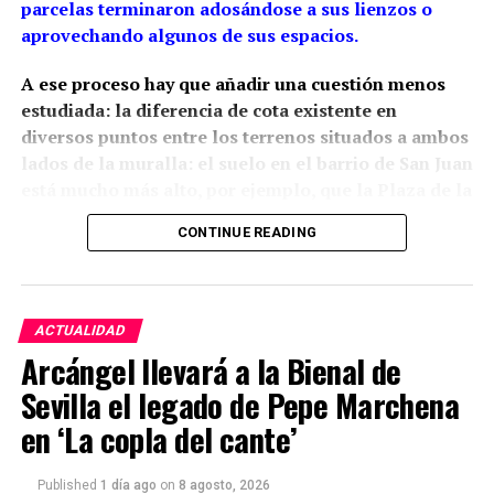
parcelas terminaron adosándose a sus lienzos o
aprovechando algunos de sus espacios.
A ese proceso hay que añadir una cuestión menos
estudiada: la diferencia de cota existente en
diversos puntos entre los terrenos situados a ambos
lados de la muralla: el suelo en el barrio de San Juan
está mucho más alto, por ejemplo, que la Plaza de la
Constitución.
La arqueología ha demostrado que
CONTINUE READING
esta relación con el relieve estaba presente desde la
propia construcción medieval, aunque las cotas
actuales son también resultado de siglos de
rellenos, excavaciones y modificaciones urbanas.
ACTUALIDAD
Arcángel llevará a la Bienal de
Siglo XIII: una muralla adaptada
Sevilla el legado de Pepe Marchena
al relieve
en ‘La copla del cante’
Tania Bellido Márquez sitúa la construcción del
Published
1 día ago
on
8 agosto, 2026