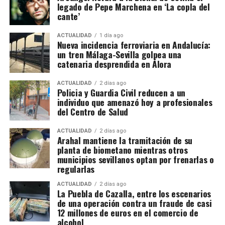
legado de Pepe Marchena en ‘La copla del
La documentación de 1828 confirma que
José
blanqueo de capitales.
cante’
Cantero solicitó permiso para adosar una vivienda
La investigación, bautizada como ‘Drink/Alambique’,
en los Arquillos de la Rosa. Francisco Díaz pidió
ACTUALIDAD
1 día ago
Nueva incidencia ferroviaria en Andalucía:
se ha saldado por el momento con 13 personas
construir en una rinconada formada por la «muralla
un tren Málaga-Sevilla golpea una
detenidas y otras cuatro investigadas. Hacienda
redonda» de la Plaza de los Hortelanos. Antonio
catenaria desprendida en Álora
calcula provisionalmente en 11,9 millones de euros
García Pargañeda recibió cuatro varas en los
las cuotas de IVA presuntamente defraudadas
Arquillos de la Rosa con obligación de edificar en
ACTUALIDAD
2 días ago
Policia y Guardia Civil reducen a un
durante los ejercicios fiscales comprendidos entre
quince días. Pedro del Campillo solicitó intervenir
individuo que amenazó hoy a profesionales
2018 y 2025. La cifra, advierten los investigadores,
sobre un «terraplén intermedio entre las murallas».
del Centro de Salud
todavía podría aumentar a medida que se estudie la
documentación intervenida.
ACTUALIDAD
2 días ago
Arahal mantiene la tramitación de su
planta de biometano mientras otros
Registros en La Puebla de Cazalla
municipios sevillanos optan por frenarlas o
regularlas
La conexión con La Puebla no es meramente
territorial. La fase operativa se desarrolló el pasado
ACTUALIDAD
2 días ago
La Puebla de Cazalla, entre los escenarios
14 de julio de 2026 y comprendió nueve entradas y
de una operación contra un fraude de casi
registros en sociedades mercantiles situadas en La
12 millones de euros en el comercio de
alcohol
Puebla de Cazalla, Valencia, Badajoz y Córdoba,