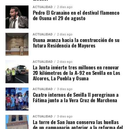
además del registro de un domicilio particular en La
ACTUALIDAD
2 días ago
Puebla de Cazalla. La información oficial no precisa,
Pedro El Granaino en el destival flamenco
de Osuna el 29 de agosto
al menos por ahora, cuántas de las nueve empresas
registradas se encontraban concretamente en el
municipio sevillano, por lo que no sería correcto
ACTUALIDAD
2 días ago
El siglo XIX transforma
Osuna avanza hacia la construcción de su
atribuir a La Puebla la totalidad de esos registros.
futura Residencia de Mayores
definitivamente la relación entre
La operación se desarrolló bajo la dirección de la
Sección Civil y de Instrucción del Tribunal de
muralla y ciudad
ACTUALIDAD
2 días ago
Instancia de Morón de la Frontera, plaza número 2,
La Junta invierte tres millones en renovar
20 kilómetros de la A-92 en Sevilla en Los
órgano judicial competente en la investigación. La
El proceso de ocupación fue acompañado por otro
Alcores, La Puebla y Osuna
existencia y actual denominación de este Tribunal
fenómeno: la demolición de los tramos que
de Instancia está igualmente recogida por el
dificultaban la circulación y la expansión urbana.
ACTUALIDAD
3 días ago
Ministerio de Justicia.
Cuatro internos de Sevilla II peregrinan a
Fátima junto a la Vera Cruz de Marchena
Bellido señala que durante el siglo XIX se
Una estructura de más de treinta
produjeron importantes destrucciones:
desapareció
buena parte de la Puerta de Osuna, se abrió la calle
sociedades
ACTUALIDAD
3 días ago
La torre de San Juan conserva las huellas
San Francisco cortando el recinto,
la apertura de la
de un campanario anterior a la reforma del