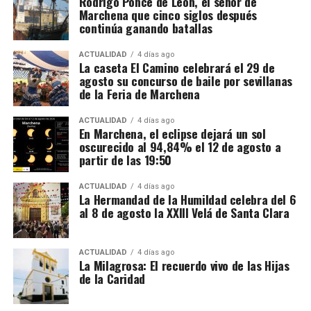
Rodrigo Ponce de León, el señor de
Marchena que cinco siglos después
El mecanismo investigado aprovechaba el régimen
continúa ganando batallas
fiscal aplicable a este tipo de mercancías. Las
bebidas eran introducidas mediante empresas que la
ACTUALIDAD
4 días ago
La caseta El Camino celebrará el 29 de
investigación denomina “introductoras” y circulaban
agosto su concurso de baile por sevillanas
en determinadas fases bajo un régimen suspensivo
de la Feria de Marchena
de IVA e impuestos especiales. Después se sucedían
Mientras unos sectores eran demolidos por
transmisiones de la mercancía entre diferentes
considerarse obstáculos para el desarrollo urbano,
ACTUALIDAD
4 días ago
En Marchena, el eclipse dejará un sol
sociedades instrumentales dentro de los depósitos
otros quedaban incorporados a las nuevas
oscurecido al 94,84% el 12 de agosto a
fiscales.
construcciones.
partir de las 19:50
El supuesto fraude se produciría cuando intervenían
Precisamente esa incorporación parece haber
ACTUALIDAD
4 días ago
sociedades que no ingresaban las cuotas de IVA
La Hermandad de la Humildad celebra del 6
contribuido a la conservación de algunos tramos.
al 8 de agosto la XXIII Velá de Santa Clara
correspondientes antes de que el producto llegase
Bellido considera que buena parte del recinto ha
finalmente a las empresas distribuidoras. Al reducir
sobrevivido porque quedó integrado en el
artificialmente la carga fiscal, estas últimas podían
urbanismo posterior.
ACTUALIDAD
4 días ago
La Milagrosa: El recuerdo vivo de las Hijas
colocar las bebidas en el mercado a precios
de la Caridad
notablemente inferiores a los de competidores que
sí cumplían con sus obligaciones tributarias. La