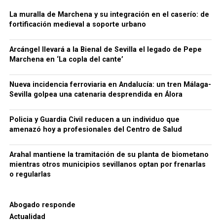
Agencia Tributaria considera que este
procedimiento generaba también una situación de
La muralla de Marchena y su integración en el caserío: de
fortificación medieval a soporte urbano
competencia desleal dentro del sector.
Para dificultar el seguimiento de las operaciones, la
Arcángel llevará a la Bienal de Sevilla el legado de Pepe
organización habría empleado además sociedades
Marchena en ‘La copla del cante’
instrumentales, testaferros y facturas falsas,
siempre según la investigación policial y tributaria.
Nueva incidencia ferroviaria en Andalucía: un tren Málaga-
Conviene mantener esta precisión: los hechos se
Sevilla golpea una catenaria desprendida en Álora
Una cuestión pendiente: medir
encuentran todavía dentro de un procedimiento
judicial y las personas investigadas conservan su
Policia y Guardia Civil reducen a un individuo que
las diferencias de cota
presunción de inocencia mientras no exista una
amenazó hoy a profesionales del Centro de Salud
resolución judicial firme.
El estudio arqueológico de Bellido confirma que la
Arahal mantiene la tramitación de su planta de biometano
topografía desempeñó un papel importante desde la
66.000 euros, relojes de lujo y bienes
mientras otros municipios sevillanos optan por frenarlas
construcción inicial de la fortificación. También
o regularlas
demuestra la existencia de rellenos, niveles de
bloqueados
ocupación y modificaciones posteriores.
Sin
La actuación policial ha permitido bloquear 35
embargo, no existe en los trabajos consultados una
Abogado responde
cuentas bancarias vinculadas a la investigación y
medición sistemática de la diferencia de cota entre
Actualidad