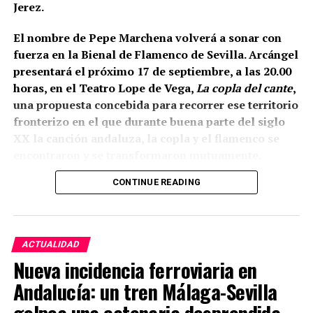
tongadas de cal hasta conformar la liza,
Jerez.
documentada a una cota de 133,48 metros sobre el
nivel del mar.
El nombre de Pepe Marchena volverá a sonar con
fuerza en la Bienal de Flamenco de Sevilla. Arcángel
presentará el próximo 17 de septiembre, a las 20.00
horas, en el Teatro Lope de Vega,
La copla del cante
,
una propuesta concebida para recorrer ese territorio
fronterizo en el que durante buena parte del siglo
XX la canción andaluza, la copla y el flamenco se
encontraron y se transformaron mutuamente.
CONTINUE READING
La propia organización ha definido el espectáculo
como una revisión del estrecho vínculo histórico
entre flamenco y copla, pero existe un dato
especialmente relevante para Marchena: el
ACTUALIDAD
repertorio está inspirado expresamente en
Nueva incidencia ferroviaria en
Marchena, Caracol, Pepe Pinto, Canalejas y La
Andalucía: un tren Málaga-Sevilla
Paquera de Jerez. Es decir, Pepe Marchena no
Está arqueológicamente demostrado que, al menos
aparece aquí como una relación interpretativa
golpea una catenaria desprendida
en el recinto de la Alcazaba, la construcción