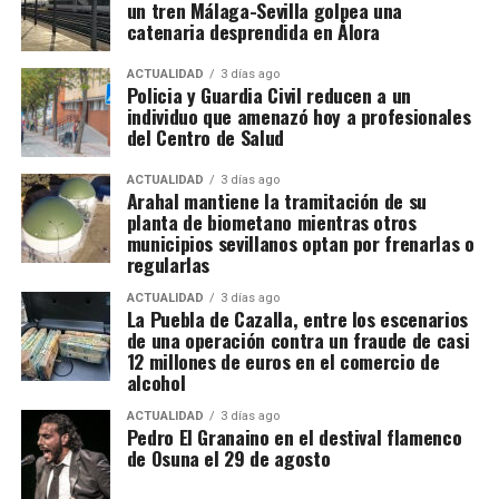
un tren Málaga-Sevilla golpea una
compromiso y amor por esta festividad han sido
aficionados, «Los Triana» han proporcionado una
catenaria desprendida en Álora
clave para que el Carnaval marchenero esté hoy
serie de recomendaciones para la adquisición de
totalmente asentado y cuente con una comunidad
entradas. Lo primero es a
cceder al portal de venta
ACTUALIDAD
3 días ago
creciente de participantes y seguidores.
Policia y Guardia Civil reducen a un
de entradas:
Bacantix – Venta de entradas
.
individuo que amenazó hoy a profesionales
del Centro de Salud
Completar el registro con antelación para agilizar el
proceso de compra cuando las entradas estén
ACTUALIDAD
3 días ago
disponibles.
Unirse al canal oficial de la chirigota en
Arahal mantiene la tramitación de su
planta de biometano mientras otros
WhatsApp para recibir notificaciones sobre la venta
municipios sevillanos optan por frenarlas o
de entradas:
Canal de WhatsApp de «Los Triana»
.
regularlas
Una vez anunciada la venta, acceder rápidamente al
ACTUALIDAD
3 días ago
La Puebla de Cazalla, entre los escenarios
portal de Bacantix.
Seleccionar la función
de una operación contra un fraude de casi
correspondiente al 23 de enero de 2025.
Completar
12 millones de euros en el comercio de
alcohol
la compra proporcionando los datos requeridos y
realizar el pago con tarjeta.
ACTUALIDAD
3 días ago
Pedro El Granaino en el destival flamenco
de Osuna el 29 de agosto
Preparativos y expectativas: