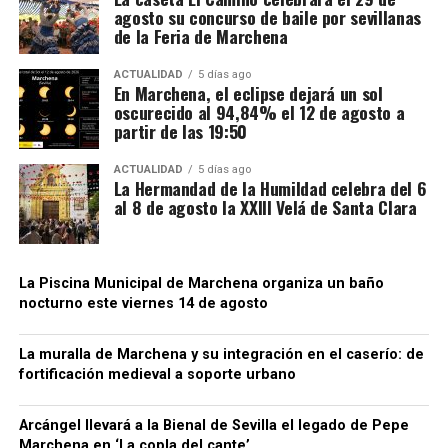
agosto su concurso de baile por sevillanas
las 11 nos vemos», una propuesta que combina
de la Feria de Marchena
comicidad con reivindicaciones. En 2020: Con «Se me
acabó el cuento», logran el primer premio en el
ACTUALIDAD
5 días ago
En Marchena, el eclipse dejará un sol
concurso provincial de Arahal, consolidando su
oscurecido al 94,84% el 12 de agosto a
reputación en la escena carnavalesca sevillana.
partir de las 19:50
ACTUALIDAD
5 días ago
La Hermandad de la Humildad celebra del 6
al 8 de agosto la XXIII Velá de Santa Clara
La Piscina Municipal de Marchena organiza un baño
nocturno este viernes 14 de agosto
La muralla de Marchena y su integración en el caserío: de
fortificación medieval a soporte urbano
Arcángel llevará a la Bienal de Sevilla el legado de Pepe
Marchena en ‘La copla del cante’