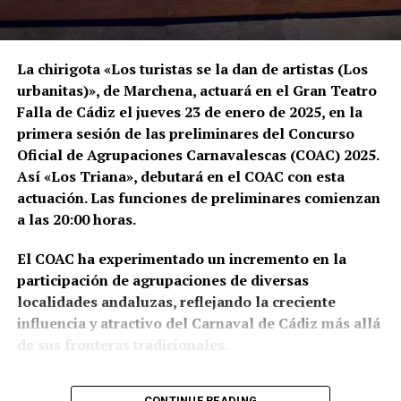
La chirigota «Los turistas se la dan de artistas (Los
urbanitas)», de Marchena, actuará en el Gran Teatro
Falla de Cádiz el jueves 23 de enero de 2025, en la
primera sesión de las preliminares del Concurso
Oficial de Agrupaciones Carnavalescas (COAC) 2025.
Así
«Los Triana», debutará en el COAC con esta
actuación.
Las funciones de preliminares comienzan
Antonio Borrego Martín es un destacado referente
a las 20:00 horas.
del Carnaval en Marchena. Su pasión por esta
El COAC ha experimentado un incremento en la
festividad se remonta a su juventud en Cádiz, donde
participación de agrupaciones de diversas
participó en diversas agrupaciones, incluyendo el
localidades andaluzas, reflejando la creciente
Coro de la Isla, participando en varias ocasiones en
influencia y atractivo del Carnaval de Cádiz más allá
el Concurso Oficial de Agrupaciones Carnavalescas
de sus fronteras tradicionales.
(COAC) del Gran Teatro Falla.
Aunque es su primera incursión en el COAC, la
A los 23 años, se trasladó a Marchena, donde el
CONTINUE READING