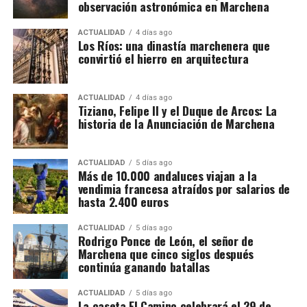
observación astronómica en Marchena
ACTUALIDAD
4 días ago
Los Ríos: una dinastía marchenera que
convirtió el hierro en arquitectura
ACTUALIDAD
4 días ago
Tiziano, Felipe II y el Duque de Arcos: La
historia de la Anunciación de Marchena
La chirigota «Los Triana» de Marchena, Sevilla, se ha
ACTUALIDAD
5 días ago
Más de 10.000 andaluces viajan a la
consolidado como una agrupación destacada en el
vendimia francesa atraídos por salarios de
panorama carnavalesco andaluz desde su formación
hasta 2.400 euros
en 2017.
ACTUALIDAD
5 días ago
Rodrigo Ponce de León, el señor de
En 2017: debutaron con la chirigota «Los Triana»,
Marchena que cinco siglos después
presentando un personaje que refleja la
continúa ganando batallas
idiosincrasia local con humor y desparpajo. En 2018
fueron «Los Remedios», continuando su línea de
ACTUALIDAD
5 días ago
La caseta El Camino celebrará el 29 de
sátira social y costumbrista. En 2019 presentaron «A