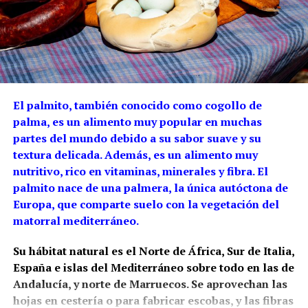
El palmito, también conocido como cogollo de
palma, es un alimento muy popular en muchas
partes del mundo debido a su sabor suave y su
textura delicada. Además, es un alimento muy
nutritivo, rico en vitaminas, minerales y fibra.
El
palmito nace de una palmera, la única autóctona de
Europa, que comparte suelo con la vegetación del
matorral mediterráneo.
Su hábitat natural es el Norte de África, Sur de Italia,
España e islas del Mediterráneo sobre todo en las de
Andalucía, y norte de Marruecos.
Se aprovechan las
hojas en cestería o para fabricar escobas, y las fibras