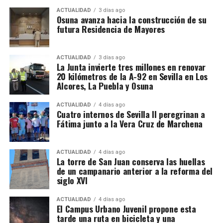
«Los Triana» han intensificado sus ensayos para
ACTUALIDAD
3 días ago
adaptarse al exigente nivel del COAC, trabajando en
Osuna avanza hacia la construcción de su
aspectos como la afinación, interpretación y puesta
futura Residencia de Mayores
en escena. La chirigota presentará letras y músicas
originales que combinan humor y crítica social. Si
ACTUALIDAD
3 días ago
bien el objetivo principal es disfrutar y aprender de
La Junta invierte tres millones en renovar
la experiencia, «Los Triana» aspiran a dejar una
20 kilómetros de la A-92 en Sevilla en Los
Alcores, La Puebla y Osuna
impresión positiva en el público y el jurado,
contribuyendo a la riqueza del Carnaval de Cádiz.
ACTUALIDAD
4 días ago
Cuatro internos de Sevilla II peregrinan a
Fátima junto a la Vera Cruz de Marchena
ACTUALIDAD
4 días ago
La torre de San Juan conserva las huellas
de un campanario anterior a la reforma del
siglo XVI
ACTUALIDAD
4 días ago
El Campus Urbano Juvenil propone esta
tarde una ruta en bicicleta y una