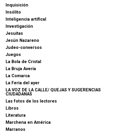
regresa al escenario del Gran Teatro Falla para el
Inquisición
COAC 2025, tras su participación anterior con «El
Insólito
Hum».
Inteligencia artifical
Investigación
Cuartetos:
Jesuitas
Jesún Nazareno
«Blam blam blam vaya tela mi tío lo que me está
Judeo-conversos
haciendo pasar»
: Cuarteto infantil de La Algaba
Juegos
que, tras su destacada participación en el COAC
La Bola de Cristal
anterior, vuelve con renovadas energías.
La Bruja Avería
La Comarca
Comparsas Juveniles:
La Feria del ayer
LA VOZ DE LA CALLE/ QUEJAS Y SUGERENCIAS
«Adelante mis valientes»
: Comparsa juvenil de
CIUDADANAS
Alcalá de Guadaíra que debutará en el COAC 2025,
Las fotos de los lectores
tras adquirir experiencia en su carnaval local.
Libros
Literatura
Marchena en América
Marranos