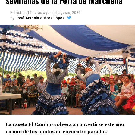
por vacaciones de al menos el 10% del salario bruto.
Published
16 horas ago
on
5 agosto, 2026
By
José Antonio Suárez López
Alojamiento, comida y
transporte
No todas las explotaciones ofrecen las mismas
condiciones. Algunas proporcionan alojamiento y
comida gratuitamente, otras solamente vivienda o
una comida diaria y también existen contratos sin
manutención ni alojamiento.
El trabajador debe comprobar antes de salir:
Salario bruto por hora.
Duración mínima del contrato.
La caseta El Camino volverá a convertirse este año
Horario y pago de horas extraordinarias.
en uno de los puntos de encuentro para los
Condiciones del alojamiento.