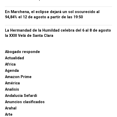
y su participación en la toma.
Ayuntamiento de
Setenil de las Bodegas
.
En Marchena, el eclipse dejará un sol oscurecido al
94,84% el 12 de agosto a partir de las 19:50
Alhama: la hazaña que encendió
la Guerra de Granada
La Hermandad de la Humildad celebra del 6 al 8 de agosto
la XXIII Velá de Santa Clara
Antes de Zahara, Setenil y Málaga estuvo Alhama. Su
conquista, en febrero de 1482, convirtió a Rodrigo
Abogado responde
Ponce de León en una figura de alcance peninsular.
Actualidad
Africa
La operación fue preparada con enorme secreto. Una
Agenda
fuerza integrada por hombres del marqués, del
Amazon Prime
asistente de Sevilla Diego de Merlo y de otros
América
capitanes alcanzó de noche la fortaleza. Un grupo de
Analisis
escaladores penetró en el recinto y abrió el camino
Andalucia Sefardi
al resto de las tropas.
Anuncios clasificados
Arahal
Arte