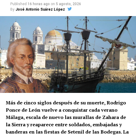
Published
16 horas ago
on
5 agosto, 2026
han pasado de padres a hijos y se mantienen desde
By
José Antonio Suárez López
hace décadas.
Cuándo comienza la vendimia
Las primeras incorporaciones están previstas desde
mediados de agosto en las zonas francesas donde la
uva madura antes. La campaña se extenderá durante
septiembre en regiones como Borgoña, Champaña,
Beaujolais y Burdeos.
Los contratos suelen durar entre diez días y tres
semanas. Algunos trabajadores enlazan varias
explotaciones y permanecen en Francia durante más
Más de cinco siglos después de su muerte, Rodrigo
de un mes. La fecha exacta depende de la
Ponce de León vuelve a conquistar cada verano
maduración de la uva y de las temperaturas.
Málaga, escala de nuevo las murallas de Zahara de
la Sierra y reaparece entre soldados, embajadas y
Cuánto se cobra
banderas en las fiestas de Setenil de las Bodegas. La