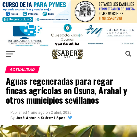
ACTUALIDAD
Aguas regeneradas para regar
fincas agrícolas en Osuna, Arahal y
otros municipios sevillanos
Published
1 año ago
on
2 abril, 2025
By
José Antonio Suárez López