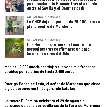
pone rumbo a la Premier tras el acuerdo
conquistador único de Setenil.
entre el Sevilla y el Bournemouth
ACTUALIDAD
2 días ago
La ONCE deja un premio de 20.000 euros en
pleno centro de Marchena
ACTUALIDAD
3 días ago
Dos Hermanas refuerza el control de
mosquitos tras confirmarse un caso
humano de virus del Nilo
Más de 10.000 andaluces viajan a la vendimia francesa
atraídos por salarios de hasta 2.400 euros
La localidad recuerda aquellos hechos en su Fiesta
de Moros y Cristianos. El pueblo se transforma en un
Rodrigo Ponce de León, el señor de Marchena que cinco
escenario medieval y representa escenas teatrales
siglos después continúa ganando batallas
relacionadas con el asedio y la entrada castellana.
Los programas municipales han incorporado
La caseta El Camino celebrará el 29 de agosto su
expresamente el nombre de Rodrigo Ponce de León
concurso de baile por sevillanas de la Feria de Marchena