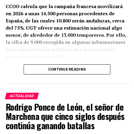
CCOO calcula que la campaña francesa movilizará
en 2026 a unas 14.500 personas procedentes de
España, de las cuales 10.800 serán andaluzas, cerca
del 75%. UGT ofrece una estimación nacional algo
menor, de alrededor de 13.000 temporeros. Por ello,
la cifra de 9.000 recogida en algunas informaciones
sería una previsión más baja que la presentada
posteriormente por CCOO.
Granada y Jaén aportarán conjuntamente unos 8.000
CONTINUE READING
trabajadores. También partirán cuadrillas desde la
Sierra Norte de Córdoba, la Sierra de Cádiz, el sur de
Sevilla, la zona malagueña de Teba y varios
ACTUALIDAD
municipios de Almería.
Rodrigo Ponce de León, el señor de
La mayoría no viaja a buscar trabajo sobre el
Marchena que cinco siglos después
terreno. Aproximadamente el 90% repite campaña y
continúa ganando batallas
se desplaza en cuadrillas contratadas previamente
por explotaciones que ya conocen. Muchos puestos