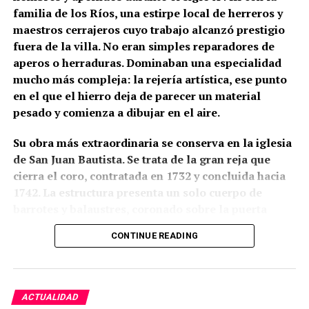
familia de los Ríos, una estirpe local de herreros y
maestros cerrajeros cuyo trabajo alcanzó prestigio
fuera de la villa. No eran simples reparadores de
aperos o herraduras. Dominaban una especialidad
mucho más compleja: la rejería artística, ese punto
en el que el hierro deja de parecer un material
pesado y comienza a dibujar en el aire.
Su obra más extraordinaria se conserva en la iglesia
de San Juan Bautista. Se trata de la gran reja que
cierra el coro, contratada en 1732 y concluida hacia
1742. La estructura presenta un solo cuerpo de
barrotes y balaustres, coronado sobre la puerta
central por un gran remate ornamental. En lo alto
CONTINUE READING
aparece una corona real flanqueada por ángeles con
palmas; a ambos lados se levantan pequeñas
espadañas con campanas, unidas mediante
guirnaldas a otros ángeles que parecen tocar sus
ACTUALIDAD
trompetas sobre el hierro. Algunas partes fueron