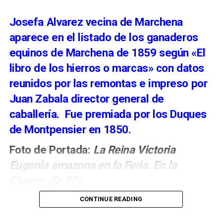
Para 2026, el Consistorio ha fijado la Feria entre el
Josefa Alvarez vecina de Marchena
15 y el 22 de agosto.
aparece en el listado de los ganaderos
equinos de Marchena de 1859 según «El
libro de los hierros o marcas» con datos
reunidos por las remontas e impreso por
Juan Zabala director general de
caballería. Fue premiada por los Duques
de Montpensier en 1850.
Foto de Portada:
La Reina Victoria
Eugenia amazona en la Feria. En la
El verdadero papel del señor de
Caseta «Er 77».
Marchena en la conquista de
CONTINUE READING
Málaga