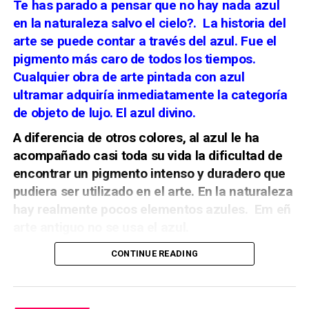
Te has parado a pensar que no hay nada azul
Manuel Antonio Ramos Suárez, “Arquitecturas
La Cabalgata Histórica organizada por la Asociación
en la naturaleza salvo el cielo?.
La historia del
para la música: las cajas de órgano de la
Cultural Zegrí reconstruye aquel episodio. El bando
parroquia matriz de San Juan Bautista de
arte se puede contar a través del azul. Fue el
cristiano parte por el centro de Málaga, mientras la
Marchena”,
Archivo Español de Arte
, CSIC, 2013.
pigmento más caro de todos los tiempos.
representación de las autoridades musulmanas
Cualquier obra de arte pintada con azul
desciende desde la Alcazaba. Ambos cortejos se
Manuel Clavijo Andújar, “Proyecto de rejas
encuentran en la plaza de la Aduana, donde se
ultramar adquiría inmediatamente la categoría
para la parroquia de San Miguel de Morón de la
escenifica la entrega de las llaves de la ciudad.
de objeto de lujo. El azul divino.
Frontera”,
Laboratorio de Arte
, Universidad de
Sevilla, 1991.
A diferencia de otros colores, al azul le ha
acompañado casi toda su vida la dificultad de
encontrar un pigmento intenso y duradero que
pudiera ser utilizado en el arte. En la naturaleza
hay realmente
pocos elementos azules. Em eñ
arte antiguo no se usa el azul.
CONTINUE READING