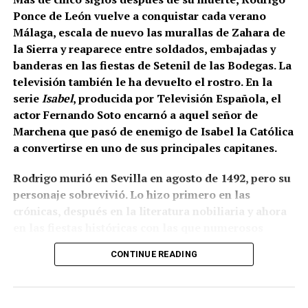
en la iglesia de San Miguel de Morón de la Frontera,
Ponce de León vuelve a conquistar cada verano
Juan de los Ríos Vallejo incluyó entre sus méritos
Málaga, escala de nuevo las murallas de Zahara de
profesionales la reja del coro de San Juan de
la Sierra y reaparece entre soldados, embajadas y
Marchena, afirmando que en ella había contado con
banderas en las fiestas de Setenil de las Bodegas. La
la ayuda de su padre. También se atribuía una reja
televisión también le ha devuelto el rostro. En la
para la capilla mayor de la misma iglesia
serie
Isabel
, producida por Televisión Española, el
marchenera y otra obra destinada al sagrario de la
actor Fernando Soto encarnó a aquel señor de
Casa Grande de San Francisco de Sevilla.
Marchena que pasó de enemigo de Isabel la Católica
a convertirse en uno de sus principales capitanes.
Por tanto, más que buscar una sola mano, resulta
más correcto hablar del taller de los Ríos. Cristóbal
Rodrigo murió en Sevilla en agosto de 1492, pero su
habría transmitido el oficio a sus hijos, mientras
personaje sobrevivió. Lo hizo primero en las
Juan fue adquiriendo progresivamente mayor
crónicas, después en la literatura nobiliaria y ahora
responsabilidad artística. La reja del coro pudo ser
en las fiestas históricas con las que numerosos
una obra de juventud realizada bajo la dirección o
municipios andaluces reconstruyen su pasado. Como
CONTINUE READING
con la colaboración paterna. Los documentos
el Cid, sigue ganando batallas después de muerto,
conservan las dos perspectivas: las cuentas
aunque sus victorias actuales ya no se libran con
parroquiales relacionan el encargo con Cristóbal y
lanzas y artillería, sino en la memoria colectiva.